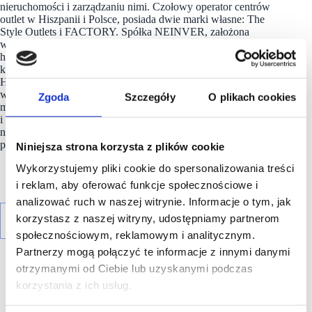
nieruchomości i zarządzaniu nimi. Czołowy operator centrów
outlet w Hiszpanii i Polsce, posiada dwie marki własne: The
Style Outlets i FACTORY. Spółka NEINVER, założona
w 1969 roku, zarządza 17 centrami outlet i 4 parkami
handlowymi, współpracując z ponad 800 markami w sześciu
krajach europejskich: Francji, Niemczech, Włoszech, Polsce,
Hiszpanii i Holandii. W ramach zaangażowania
w zrównoważony rozwój, strategia firmy Building Tomorrow
Zgoda
Szczegóły
O plikach cookies
ma na celu wywarcie pozytywnego wpływu na społeczeństwo
i środowisko naturalne, zwiększenie odporności firmy
na trudności rynkowe oraz podniesienie zaangażowania
pracowników.
Niniejsza strona korzysta z plików cookie
Wykorzystujemy pliki cookie do spersonalizowania treści
i reklam, aby oferować funkcje społecznościowe i
analizować ruch w naszej witrynie. Informacje o tym, jak
korzystasz z naszej witryny, udostępniamy partnerom
społecznościowym, reklamowym i analitycznym.
Partnerzy mogą połączyć te informacje z innymi danymi
otrzymanymi od Ciebie lub uzyskanymi podczas
korzystania z ich usług.