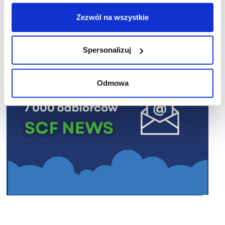
R E K L A M A
Zezwól na wszystkie
Spersonalizuj
Odmowa