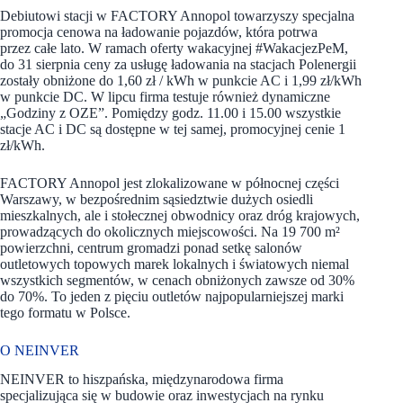
Debiutowi stacji w FACTORY Annopol towarzyszy specjalna
promocja cenowa na ładowanie pojazdów, która potrwa
przez całe lato. W ramach oferty wakacyjnej #WakacjezPeM,
do 31 sierpnia ceny za usługę ładowania na stacjach Polenergii
zostały obniżone do 1,60 zł / kWh w punkcie AC i 1,99 zł/kWh
w punkcie DC. W lipcu firma testuje również dynamiczne
„Godziny z OZE”. Pomiędzy godz. 11.00 i 15.00 wszystkie
stacje AC i DC są dostępne w tej samej, promocyjnej cenie 1
zł/kWh.
FACTORY Annopol jest zlokalizowane w północnej części
Warszawy, w bezpośrednim sąsiedztwie dużych osiedli
mieszkalnych, ale i stołecznej obwodnicy oraz dróg krajowych,
prowadzących do okolicznych miejscowości. Na 19 700 m²
powierzchni, centrum gromadzi ponad setkę salonów
outletowych topowych marek lokalnych i światowych niemal
wszystkich segmentów, w cenach obniżonych zawsze od 30%
do 70%. To jeden z pięciu outletów najpopularniejszej marki
tego formatu w Polsce.
O NEINVER
NEINVER to hiszpańska, międzynarodowa firma
specjalizująca się w budowie oraz inwestycjach na rynku