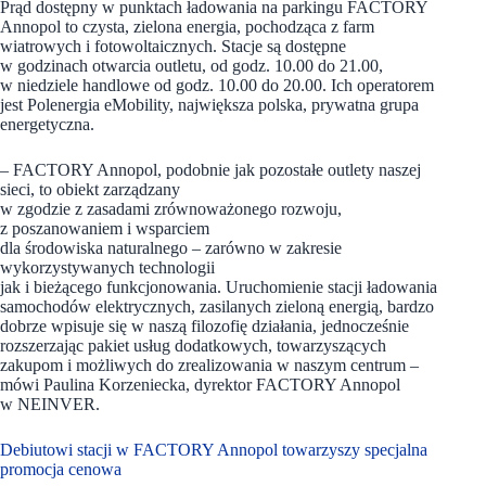
Prąd dostępny w punktach ładowania na parkingu FACTORY
Annopol to czysta, zielona energia, pochodząca z farm
wiatrowych i fotowoltaicznych. Stacje są dostępne
w godzinach otwarcia outletu, od godz. 10.00 do 21.00,
w niedziele handlowe od godz. 10.00 do 20.00. Ich operatorem
jest Polenergia eMobility, największa polska, prywatna grupa
energetyczna.
– FACTORY Annopol, podobnie jak pozostałe outlety naszej
sieci, to obiekt zarządzany
w zgodzie z zasadami zrównoważonego rozwoju,
z poszanowaniem i wsparciem
dla środowiska naturalnego – zarówno w zakresie
wykorzystywanych technologii
jak i bieżącego funkcjonowania. Uruchomienie stacji ładowania
samochodów elektrycznych, zasilanych zieloną energią, bardzo
dobrze wpisuje się w naszą filozofię działania, jednocześnie
rozszerzając pakiet usług dodatkowych, towarzyszących
zakupom i możliwych do zrealizowania w naszym centrum –
mówi Paulina Korzeniecka, dyrektor FACTORY Annopol
w NEINVER.
Debiutowi stacji w FACTORY Annopol towarzyszy specjalna
promocja cenowa