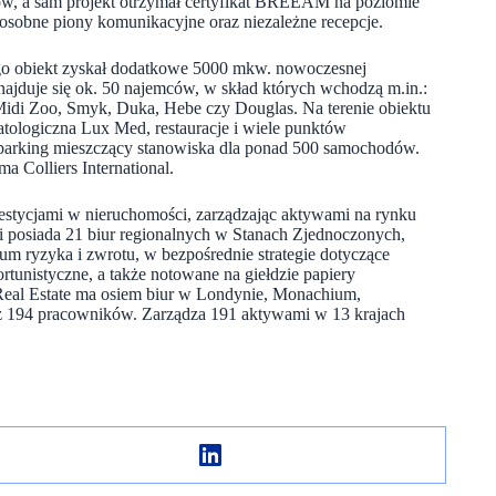
ów, a sam projekt otrzymał certyfikat BREEAM na poziomie
osobne piony komunikacyjne oraz niezależne recepcje.
go obiekt zyskał dodatkowe 5000 mkw. nowoczesnej
ajduje się ok. 50 najemców, w skład których wchodzą m.in.:
Midi Zoo, Smyk, Duka, Hebe czy Douglas. Na terenie obiektu
matologiczna Lux Med, restauracje i wiele punktów
parking mieszczący stanowiska dla ponad 500 samochodów.
 Colliers International.
westycjami w nieruchomości, zarządzając aktywami na rynku
 posiada 21 biur regionalnych w Stanach Zjednoczonych,
rum ryzyka i zwrotu, w bezpośrednie strategie dotyczące
rtunistyczne, a także notowane na giełdzie papiery
Real Estate ma osiem biur w Londynie, Monachium,
az 194 pracowników. Zarządza 191 aktywami w 13 krajach