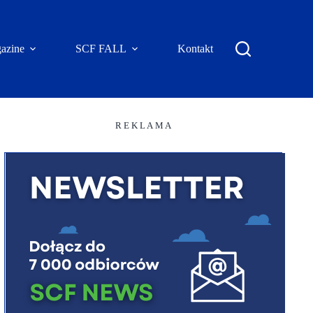
azine
SCF FALL
Kontakt
R E K L A M A