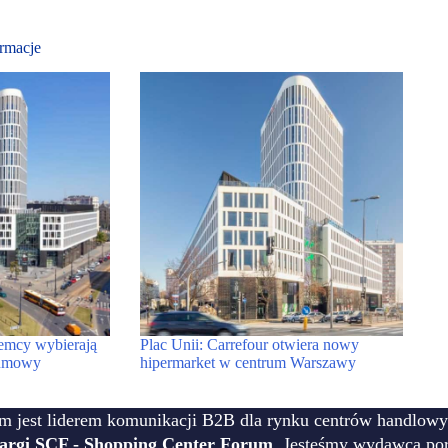
rmacje
jemcy wybierają
Plac Unii: Carrefour otwiera nowy
ą umowy
hipermarket w centrum Warszawy
m jest liderem komunikacji B2B dla rynku centrów handlowy
targi SCF - Shopping Center Forum
. Jesteśmy wydawcą por