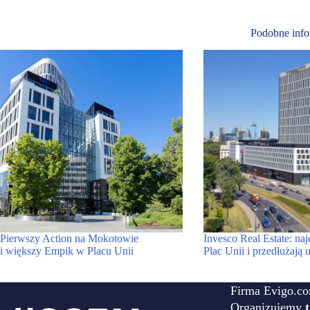
Podobne info
Pierwszy Action na Mokotowie
Invesco Real Estate: na
i większy Empik w Placu Unii
Plac Unii i przedłużaj
Firma Evigo.co
Organizujemy