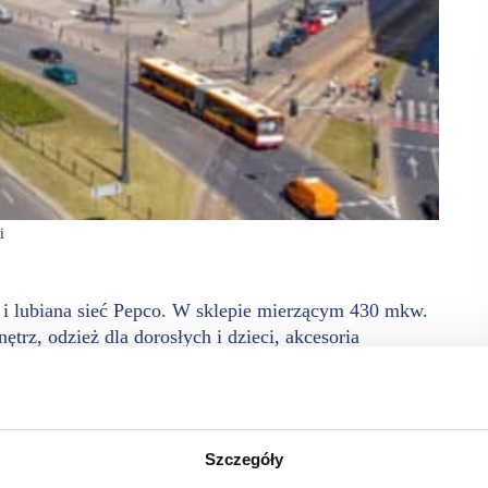
i
i lubiana sieć Pepco. W sklepie mierzącym 430 mkw.
trz, odzież dla dorosłych i dzieci, akcesoria
lientów poszukujących modnych produktów w konkurencyjnych
kompleksie Plac Unii.
Szczegóły
upić akcesoria i dekoracje do domu, artykuły gospodarstwa