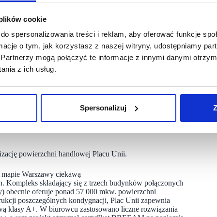
 plików cookie
tów, którzy poszukują ciekawych elementów wyposażenia
do spersonalizowania treści i reklam, aby oferować funkcje sp
ego pasażu to także kolejny krok w konsekwentnej realizacji
alon Pepco spotka się z pozytywnym odbiorem mieszkańców
ormacje o tym, jak korzystasz z naszej witryny, udostępniamy p
ryk Czesak, Senior Associate Investment Management Invesco
Partnerzy mogą połączyć te informacje z innymi danymi otrzym
nia z ich usług.
ych sklepów. Nowa lokalizacja w Placu Unii, to znakomite
cie z Mokotowem. Placówka będzie miała ponad 400 mkw.
oznacza większą przestrzeń sprzedażową, nowy branding
 każdy mógł mieć dostęp do naszej oferty „na wyciągnięcie
Spersonalizuj
Z
e nasza bogata oferta produktów, w niesamowicie niskich cenach
warszawiaków – dodaje Katarzyna Wilczewska, Head of Corporate
izację powierzchni handlowej Placu Unii.
na mapie Warszawy ciekawą
ch. Kompleks składający się z trzech budynków połączonych
) obecnie oferuje ponad 57 000 mkw. powierzchni
ukcji poszczególnych kondygnacji, Plac Unii zapewnia
ową klasy A+. W biurowcu zastosowano liczne rozwiązania