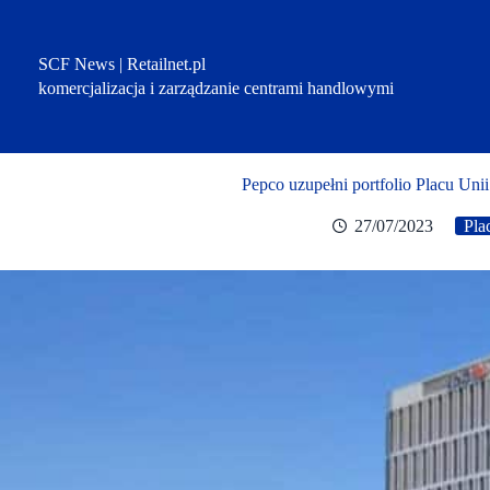
Przejdź
do
treści
SCF News | Retailnet.pl
komercjalizacja i zarządzanie centrami handlowymi
Pepco uzupełni portfolio Placu Uni
27/07/2023
Pla