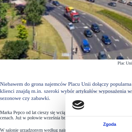
Plac Uni
Niebawem do grona najemców Placu Unii dołączy popularna 
klienci znajdą m.in. szeroki wybór artykułów wyposażenia wnę
sezonowe czy zabawki.
Marka Pepco od lat cieszy się wciąż rosnącą popularnością wśród k
cenach. Już w połowie września br. sklep tej sieci zostanie otwarty w 
Zgoda
W salonie urządzonym według najnowszego konceptu będzie można zak