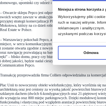
domowego, upominki czy odzież i bieliznę dla całej rodziny.
Niniejsza strona korzysta z
– Otwarcie sklepu Pepco jest odpowiedzią na potrzeby naszych klien
Wykorzystujemy pliki cookie 
swoich wnętrz zawsze w atrakcyjnej cenie. Ponadto nowy najemca nasz
przyjętej strategii komercjalizacji Placu Unii. Jesteśmy pewni, że s
ruch w naszej witrynie. Inf
Mokotowa, którzy na co dzień robią zakupy w Placu Unii – mówi Pat
reklamowym i analitycznym. 
Real Estate w Polsce.
uzyskanymi podczas korzysta
– Warszawiacy pokochali Pepco, a w stolicy działa już ponad 50 nasz
miejsce, w sercu komunikacyjnym stolicy, na osi łączącej Śródmieś
i zostanie otwarta zgodnie z nowym konceptem wizualnym Pepco, co 
oraz nawigację pozwalającą na bardziej intuicyjne zakupy. Chcemy, by
Odmowa
ręki” – blisko domu, pracy czy biura. Jesteśmy w pełni przekonani, ż
i dobrej jakości, będzie nadal cieszyć się dużym zainteresowaniem 
Communication Pepco.
Transakcję przeprowadziła firma Colliers odpowiedzialna za komercjal
Plac Unii to nowoczesny obiekt wielofunkcyjny, który wyróżnia się 
architekturą oraz jest ceniony za wysoką jakość powierzchni biurowy
szklanym dachem (dwóch 6-kondygnacyjnych oraz 21-piętrowej wieży
do wynajęcia oraz 800 miejsc parkingowych. Dzięki modułowej konstr
funkcjonalną i elastyczną pod względem aranżacji powierzchnię biur