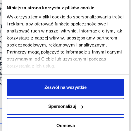
w środowisku biznesowym, politycznym i społecznym w celu
Niniejsza strona korzysta z plików cookie
tworzenia nowoczesnych miejsc handlu, usług, kultury
i unikatowych doświadczeń konsumenckich.
Wykorzystujemy pliki cookie do spersonalizowania treści
i reklam, aby oferować funkcje społecznościowe i
The European Shopping Places Trust (ESPT) to niezależny
analizować ruch w naszej witrynie. Informacje o tym, jak
fundusz promujący i sponsorujący osoby i działania związane
z edukacją oraz wydarzenia poświęcone branży miejsc handlu
korzystasz z naszej witryny, udostępniamy partnerom
w całej Europie. Celem ESPT jest pomoc i wsparcie
społecznościowym, reklamowym i analitycznym.
w zdobyciu wykształcenia zawodowego oraz pomoc
Partnerzy mogą połączyć te informacje z innymi danymi
w dalszym rozwoju kariery następnego pokolenia
profesjonalistów z branży. Czyni to poprzez sponsorowanie
otrzymanymi od Ciebie lub uzyskanymi podczas
poszczególnych studentów na uznanych kursach,
korzystania z ich usług.
zatwierdzonych zajęciach edukacyjnych i inicjatywach rozwoju
kariery. ESPT wspiera również inicjatywy i projekty w całej
Europie mające na celu promowanie rekrutacji i doskonałości
w szerzej rozumianej branży handlu detalicznego i rozrywki.
Zezwól na wszystkie
Spersonalizuj
Odmowa