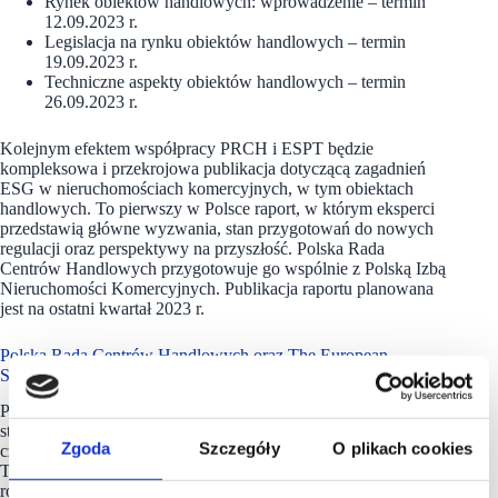
Rynek obiektów handlowych: wprowadzenie – termin
12.09.2023 r.
Legislacja na rynku obiektów handlowych – termin
19.09.2023 r.
Techniczne aspekty obiektów handlowych – termin
26.09.2023 r.
Kolejnym efektem współpracy PRCH i ESPT będzie
kompleksowa i przekrojowa publikacja dotyczącą zagadnień
ESG w nieruchomościach komercyjnych, w tym obiektach
handlowych. To pierwszy w Polsce raport, w którym eksperci
przedstawią główne wyzwania, stan przygotowań do nowych
regulacji oraz perspektywy na przyszłość. Polska Rada
Centrów Handlowych przygotowuje go wspólnie z Polską Izbą
Nieruchomości Komercyjnych. Publikacja raportu planowana
jest na ostatni kwartał 2023 r.
Polska Rada Centrów Handlowych oraz The European
Shopping Places Trust
Polska Rada Centrów Handlowych (PRCH) jest
stowarzyszeniem not-for-profit, zrzeszającym ponad 200
Zgoda
Szczegóły
O plikach cookies
członków działających w branży miejsc handlu i usług.
To wiodąca organizacja pozarządowa, działająca na rzecz
rozwoju branży, wspierająca i reprezentująca członków