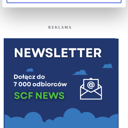
R E K L A M A