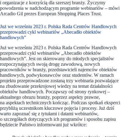
i organizacje z korzyścią dla szerszej branży. Życzymy
powodzenia w nadchodzącym programie webinariów – mówi
Arcadio Gil prezes European Shopping Places Trust.
Już we wrześniu 2023 r. Polska Rada Centrów Handlowych
przeprowadzi cykl webinariów „Abecadło obiektów
handlowych”
Już we wrześniu 2023 r. Polska Rada Centrów Handlowych
przeprowadzi cykl webinariów „Abecadło obiektów
handlowych”. Jest on skierowany do młodych specjalistów
rozpoczynających swoją drogę zawodową, nowych
pracowników w branży, przedstawicieli najemców obiektów
handlowych, podwykonawców oraz studentów. W ramach
projektu przeprowadzone zostaną trzy webinaria pozwalające
na zbudowanie przekrojowej wiedzy na temat działalności
obiektów handlowych. Począwszy od strony rynkowej –
aktualnego obrazu branży, poprzez aspekty prawne,
na aspektach technicznych kończąc. Podczas spotkań eksperci
przybliżą uczestnikom kluczowe pojęcia i procesy. Już dziś
warto zapoznać się z tytułami i datami webinariów,
o szczegółach dotyczących ich programów i sposobu zapisu
będziecie Państwo informowani już wkrótce: