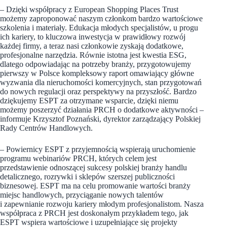
– Dzięki współpracy z European Shopping Places Trust
możemy zaproponować naszym członkom bardzo wartościowe
szkolenia i materiały. Edukacja młodych specjalistów, u progu
ich kariery, to kluczowa inwestycja w prawidłowy rozwój
każdej firmy, a teraz nasi członkowie zyskają dodatkowe,
profesjonalne narzędzia. Równie istotna jest kwestia ESG,
dlatego odpowiadając na potrzeby branży, przygotowujemy
pierwszy w Polsce kompleksowy raport omawiający główne
wyzwania dla nieruchomości komercyjnych, stan przygotowań
do nowych regulacji oraz perspektywy na przyszłość. Bardzo
dziękujemy ESPT za otrzymane wsparcie, dzięki niemu
możemy poszerzyć działania PRCH o dodatkowe aktywności –
informuje Krzysztof Poznański, dyrektor zarządzający Polskiej
Rady Centrów Handlowych.
– Powiernicy ESPT z przyjemnością wspierają uruchomienie
programu webinariów PRCH, których celem jest
przedstawienie odnoszącej sukcesy polskiej branży handlu
detalicznego, rozrywki i sklepów szerszej publiczności
biznesowej. ESPT ma na celu promowanie wartości branży
miejsc handlowych, przyciąganie nowych talentów
i zapewnianie rozwoju kariery młodym profesjonalistom. Nasza
współpraca z PRCH jest doskonałym przykładem tego, jak
ESPT wspiera wartościowe i uzupełniające się projekty