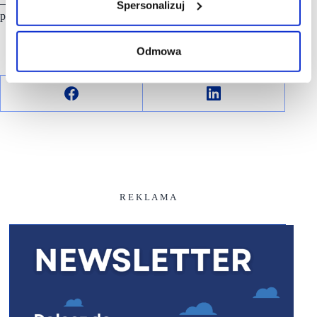
– Chcemy być „ perłą w koronie rynku franczyzowego ”
Spersonalizuj
podsumowuje Rafał Kościuk.
Odmowa
R E K L A M A