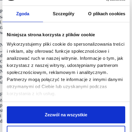
Po drugie, warto nawiązać kontakt z innymi osobami, które
Zgoda
Szczegóły
O plikach cookies
są już franczyzobiorcami w danej sieci. Ich doświadczenia
i opinie mogą dostarczyć cennych informacji na temat
rzeczywistych warunków współpracy oraz potencjalnych
wyzwań.
Niniejsza strona korzysta z plików cookie
Wykorzystujemy pliki cookie do spersonalizowania treści
Nie należy bać się zadawania pytań, nawet tych pozornie
„śmiesznych” czy drobnych. Pełne zrozumienie mechanizmów
i reklam, aby oferować funkcje społecznościowe i
działania franczyzy pomoże uniknąć nieporozumień
analizować ruch w naszej witrynie. Informacje o tym, jak
czy rozczarowań w przyszłości.Kolejny istotny punkt
korzystasz z naszej witryny, udostępniamy partnerom
to ostrożność w podpisywaniu dokumentów i weksli.
Nie należy podejmować decyzji pochopnie, warto dokładnie
społecznościowym, reklamowym i analitycznym.
przeanalizować każdy dokument oraz zrozumieć potencjalne
Partnerzy mogą połączyć te informacje z innymi danymi
skutki związane z daną transakcją.
otrzymanymi od Ciebie lub uzyskanymi podczas
korzystania z ich usług.
Fit Cake podkreśla, że kluczowe dla osiągnięcia sukcesu
zarówno dla marki, jak i dla jej partnerów są przejrzystość,
profesjonalizm oraz długotrwała współpraca. Dążąc do nowego
standardu w biznesie, firma stawia na uczciwe relacje
Zezwól na wszystkie
i zrozumienie pomiędzy stronami, co stanowi fundament ich
działalności.