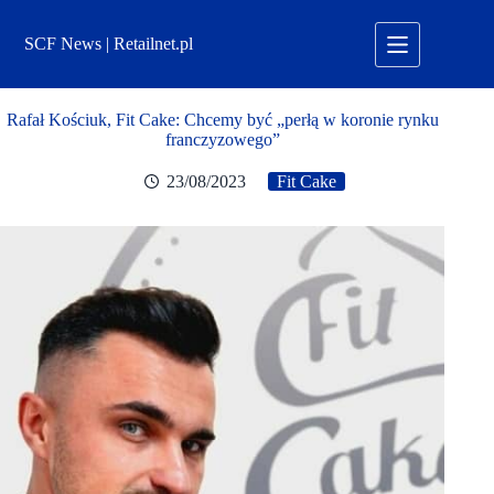
Przejdź
do
SCF News | Retailnet.pl
treści
Rafał Kościuk, Fit Cake: Chcemy być „perłą w koronie rynku
franczyzowego”
23/08/2023
Fit Cake