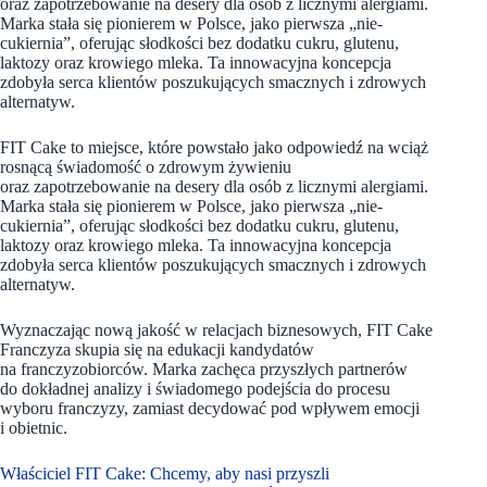
oraz zapotrzebowanie na desery dla osób z licznymi alergiami.
Marka stała się pionierem w Polsce, jako pierwsza „nie-
cukiernia”, oferując słodkości bez dodatku cukru, glutenu,
laktozy oraz krowiego mleka. Ta innowacyjna koncepcja
zdobyła serca klientów poszukujących smacznych i zdrowych
alternatyw.
FIT Cake to miejsce, które powstało jako odpowiedź na wciąż
rosnącą świadomość o zdrowym żywieniu
oraz zapotrzebowanie na desery dla osób z licznymi alergiami.
Marka stała się pionierem w Polsce, jako pierwsza „nie-
cukiernia”, oferując słodkości bez dodatku cukru, glutenu,
laktozy oraz krowiego mleka. Ta innowacyjna koncepcja
zdobyła serca klientów poszukujących smacznych i zdrowych
alternatyw.
Wyznaczając nową jakość w relacjach biznesowych, FIT Cake
Franczyza skupia się na edukacji kandydatów
na franczyzobiorców. Marka zachęca przyszłych partnerów
do dokładnej analizy i świadomego podejścia do procesu
wyboru franczyzy, zamiast decydować pod wpływem emocji
i obietnic.
Właściciel FIT Cake: Chcemy, aby nasi przyszli