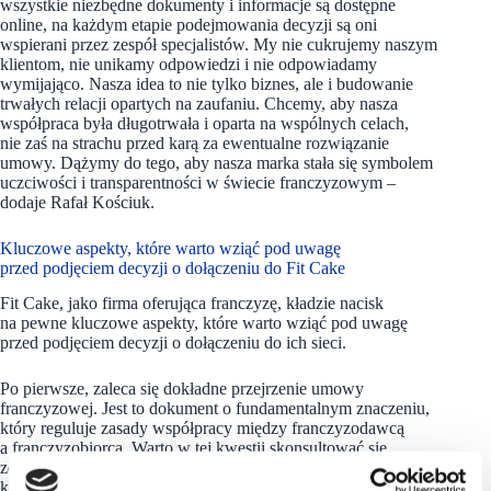
wszystkie niezbędne dokumenty i informacje są dostępne
online, na każdym etapie podejmowania decyzji są oni
wspierani przez zespół specjalistów. My nie cukrujemy naszym
klientom, nie unikamy odpowiedzi i nie odpowiadamy
wymijająco. Nasza idea to nie tylko biznes, ale i budowanie
trwałych relacji opartych na zaufaniu. Chcemy, aby nasza
współpraca była długotrwała i oparta na wspólnych celach,
nie zaś na strachu przed karą za ewentualne rozwiązanie
umowy. Dążymy do tego, aby nasza marka stała się symbolem
uczciwości i transparentności w świecie franczyzowym –
dodaje Rafał Kościuk.
Kluczowe aspekty, które warto wziąć pod uwagę
przed podjęciem decyzji o dołączeniu do Fit Cake
Fit Cake, jako firma oferująca franczyzę, kładzie nacisk
na pewne kluczowe aspekty, które warto wziąć pod uwagę
przed podjęciem decyzji o dołączeniu do ich sieci.
Po pierwsze, zaleca się dokładne przejrzenie umowy
franczyzowej. Jest to dokument o fundamentalnym znaczeniu,
który reguluje zasady współpracy między franczyzodawcą
a franczyzobiorcą. Warto w tej kwestii skonsultować się
ze specjalistami prawnymi lub ekonomicznymi, aby zrozumieć
każdy aspekt umowy oraz ewentualne konsekwencje.