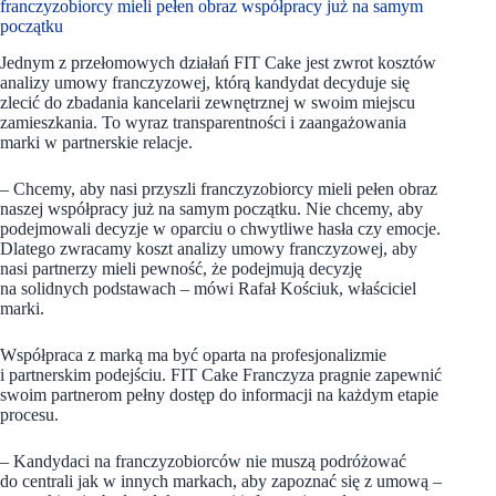
franczyzobiorcy mieli pełen obraz współpracy już na samym
początku
Jednym z przełomowych działań FIT Cake jest zwrot kosztów
analizy umowy franczyzowej, którą kandydat decyduje się
zlecić do zbadania kancelarii zewnętrznej w swoim miejscu
zamieszkania. To wyraz transparentności i zaangażowania
marki w partnerskie relacje.
– Chcemy, aby nasi przyszli franczyzobiorcy mieli pełen obraz
naszej współpracy już na samym początku. Nie chcemy, aby
podejmowali decyzje w oparciu o chwytliwe hasła czy emocje.
Dlatego zwracamy koszt analizy umowy franczyzowej, aby
nasi partnerzy mieli pewność, że podejmują decyzję
na solidnych podstawach – mówi Rafał Kościuk, właściciel
marki.
Współpraca z marką ma być oparta na profesjonalizmie
i partnerskim podejściu. FIT Cake Franczyza pragnie zapewnić
swoim partnerom pełny dostęp do informacji na każdym etapie
procesu.
– Kandydaci na franczyzobiorców nie muszą podróżować
do centrali jak w innych markach, aby zapoznać się z umową –