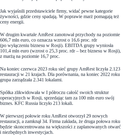
Jak wyjaśnili przedstawiciele firmy, widać pewne kategorie
żywności, gdzie ceny spadają. W poprawie marż pomagają też
ceny energii.
W drugim kwartale AmRest zanotował przychody na poziomie
606,7 mln euro, co oznacza wzrost o 16,6 proc. rdr
(po wyłączeniu biznesu w Rosji). EBITDA grupy wyniosła
101,4 mln euro (wzrost o 25,3 proc. rdr – bez biznesu w Rosji),
z marżą na poziomie 16,7 proc.
Na koniec czerwca 2023 roku sieć grupy AmRest liczyła 2.123
restauracji w 21 krajach. Dla porównania, na koniec 2022 roku
grupa zarządzała 2.341 lokalami.
Spółka zlikwidowała w I półroczu całość swoich struktur
operacyjnych w Rosji, sprzedając tam za 100 mln euro swój
biznes. KFC Russia liczyło 213 lokali.
W pierwszej połowie roku AmRest otworzył 29 nowych
restauracji, a zamknął 34. Firma zakłada, że druga połowa roku
będzie skoncentrowana na większości z zaplanowanych otwarć
i niezbędnych inwestycjach.