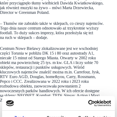
które przyciągnęło tłumy wielbicieli Dawida Kwiatkowskiego,
jak również muzyki na żywo – mówi Marta Drzewiecka,
Director w Greenman Poland.
– Tłumów nie zabrakło także w sklepach, co cieszy najemców.
Tego dnia nasze centrum odnotowało aż trzykrotnie wyższy
footfall. To duży sukces imprezy, która przełożyła się też
na ruch w sklepach – dodaje.
Centrum Nowe Bielawy zlokalizowane jest we wschodniej
części Torunia w pobliżu DK 15 i 80 oraz autostrady A1,
niecałe 15 minut od Starego Miasta. Otwarty w 2002 roku
obiekt ma powierzchnię 25 tys. m kw. GLA i liczy sobie 70
sklepów, restauracji i punktów usługowych. Wśród
kluczowych najemców znaleźć można m.in. Carrefour, Jysk,
RTV Euro AGD, Douglas, home&you, Carry, Rossmann,
Pepco i CCC. Zrealizowana w 2022 roku i 2023 roku
rozbudowa obiektu, zaowocowała powstaniem 2
nowoczesnych parków handlowych. W ich ofercie dostępne
są sklepy: NEONET, Komfort, TEDi, Sinsay, Action i Maxi
Zoo.