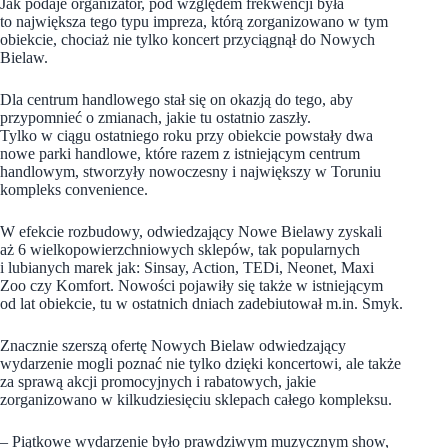
Jak podaje organizator, pod względem frekwencji była
to największa tego typu impreza, którą zorganizowano w tym
obiekcie, chociaż nie tylko koncert przyciągnął do Nowych
Bielaw.
Dla centrum handlowego stał się on okazją do tego, aby
przypomnieć o zmianach, jakie tu ostatnio zaszły.
Tylko w ciągu ostatniego roku przy obiekcie powstały dwa
nowe parki handlowe, które razem z istniejącym centrum
handlowym, stworzyły nowoczesny i największy w Toruniu
kompleks convenience.
W efekcie rozbudowy, odwiedzający Nowe Bielawy zyskali
aż 6 wielkopowierzchniowych sklepów, tak popularnych
i lubianych marek jak: Sinsay, Action, TEDi, Neonet, Maxi
Zoo czy Komfort. Nowości pojawiły się także w istniejącym
od lat obiekcie, tu w ostatnich dniach zadebiutował m.in. Smyk.
Znacznie szerszą ofertę Nowych Bielaw odwiedzający
wydarzenie mogli poznać nie tylko dzięki koncertowi, ale także
za sprawą akcji promocyjnych i rabatowych, jakie
zorganizowano w kilkudziesięciu sklepach całego kompleksu.
– Piątkowe wydarzenie było prawdziwym muzycznym show,