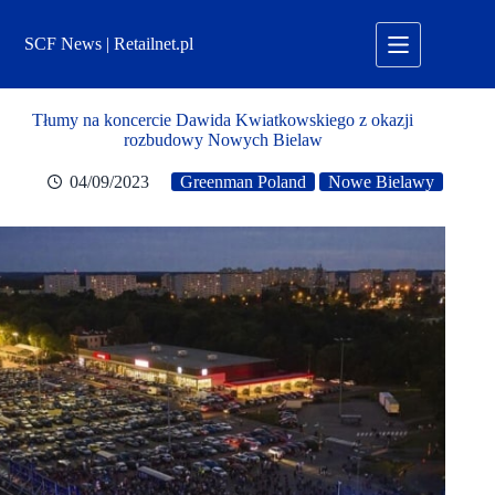
Przejdź
do
SCF News | Retailnet.pl
treści
Tłumy na koncercie Dawida Kwiatkowskiego z okazji
rozbudowy Nowych Bielaw
04/09/2023
Greenman Poland
Nowe Bielawy