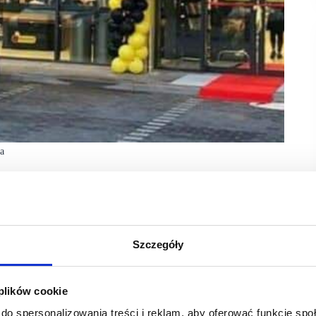
a
nom kart Moja Biedronka. Biedronka konsekwentnie, jak
felach już ponad 17 milionów kart Moja Biedronka,
kacja powiązana z kartą.
Szczegóły
ch posiadaczom karty i użytkownikom aplikacji wzrosła o ponad
iedronce ponad 8 mld zł.
 plików cookie
aje również najwięcej korzyści. Każdego dnia, od poniedziałku
do spersonalizowania treści i reklam, aby oferować funkcje sp