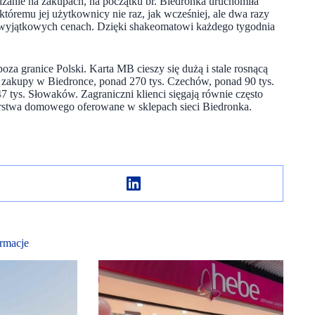
dzanie na zakupach, na początku br. Biedronka uruchomiła
któremu jej użytkownicy nie raz, jak wcześniej, ale dwa razy
w wyjątkowych cenach. Dzięki shakeomatowi każdego tygodnia
.
za granice Polski. Karta MB cieszy się dużą i stale rosnącą
c zakupy w Biedronce, ponad 270 tys. Czechów, ponad 90 tys.
 tys. Słowaków. Zagraniczni klienci sięgają równie często
arstwa domowego oferowane w sklepach sieci Biedronka.
rmacje