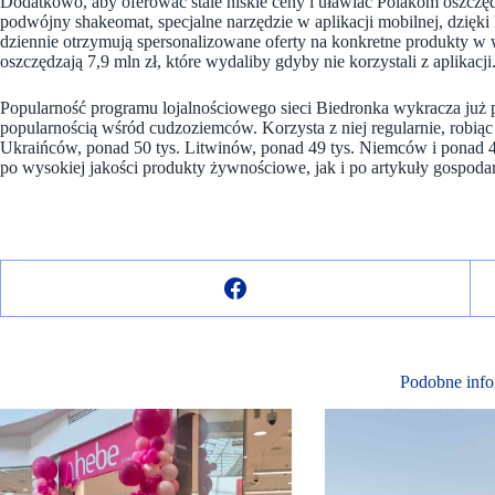
Dodatkowo, aby oferować stale niskie ceny i uławiać Polakom oszczę
podwójny shakeomat, specjalne narzędzie w aplikacji mobilnej, dzięki 
dziennie otrzymują spersonalizowane oferty na konkretne produkty 
oszczędzają 7,9 mln zł, które wydaliby gdyby nie korzystali z aplikacji
Popularność programu lojalnościowego sieci Biedronka wykracza już po
popularnością wśród cudzoziemców. Korzysta z niej regularnie, robią
Ukraińców, ponad 50 tys. Litwinów, ponad 49 tys. Niemców i ponad 47
po wysokiej jakości produkty żywnościowe, jak i po artykuły gospod
Podobne info