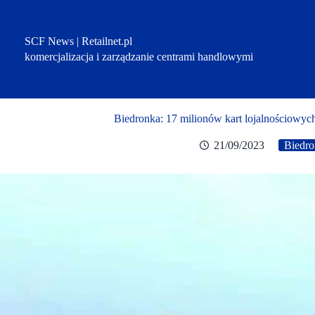
Przejdź
do
treści
SCF News | Retailnet.pl
komercjalizacja i zarządzanie centrami handlowymi
Biedronka: 17 milionów kart lojalnościowych
21/09/2023
Biedro