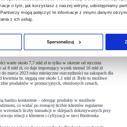
erenie całego kraju odwiedza ponad 5 mln klientów, w większości
ormacje o tym, jak korzystasz z naszej witryny, udostępniamy p
 w którym nie byłoby setek produktów oferowanych klientom
Partnerzy mogą połączyć te informacje z innymi danymi otrzym
e nie tylko liczba osób mających pod ręką tę ważną kartę,
wanych przez jej użyciu.
nia z ich usług.
dukty w Biedronce używając karty MB aż 85 mln razy.
a w sierpniu br. już prawie 103 mln. W 2023 roku nie było
dnotowała wzrostów między 10 a 20 proc. w liczbie transakcji
Spersonalizuj
Z
d stycznia 2022 r. klienci użyli karty Moja Biedronka ponad
ę taką popularnością.
i warte około 7,7 mld zł to tylko w okresie od stycznia
ło aż 8 mld zł, co daje imponujący wynik niemal 16 mld zł
u do marca 2023 roku miesięczne oszczędności na zakupach dla
​ kwietnia br. sięgają one około 1,1 mld zł. Było to możliwe
iczbie produktów w promocyjnych, obniżonych cenach,
ią bardzo konkretnie – oferując produkty w możliwie
odzinom, co widać po rosnącej liczbie klientów regularnie
po wzrostach liczby transakcji w sklepach dokonywanych przy
woju relacji z klientem i cyfryzacji w sieci Biedronka