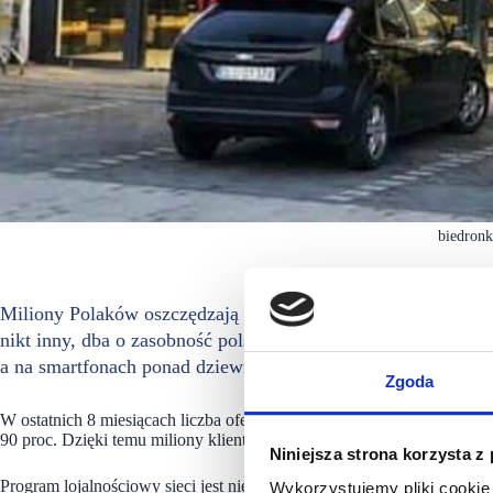
biedronk
Miliony Polaków oszczędzają miliardy złotych dzięki milio
nikt inny, dba o zasobność polskich rodzin. Mają one w port
a na smartfonach ponad dziewięciu milionów osób działa apli
Zgoda
W ostatnich 8 miesiącach liczba ofert promocyjnych sieci, oferowany
90 proc. Dzięki temu miliony klientów zaoszczędziły na zakupach w B
Niniejsza strona korzysta z
Program lojalnościowy sieci jest nie tylko największy w Polsce, ale d
Wykorzystujemy pliki cookie 