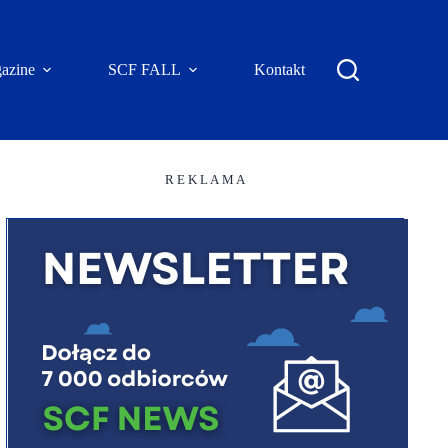
azine
SCF FALL
Kontakt
R E K L A M A