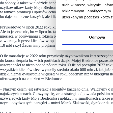
do soboty, a także w niedziele handlowe, sklepy sieci Biedronka na t
ruch w naszej witrynie. Inf
użytkowników karty Moja Biedronka. W sieci Biedronka nie ma dnia,
reklamowym i analitycznym. 
w ramach promocji i upustów cenowych. Nie dziwi zatem fakt, że rośni
bo daje ona liczne korzyści, ale i liczba transakcji w sklepach dokony
uzyskanymi podczas korzysta
Przykładowo w lipcu 2022 roku klienci kupowali swoje ulubione pro
Ale to jeszcze nic, bo w lipcu br. takich zakupów było już 101,5 mln, 
miesiąca w porównaniu z rokiem poprzednim, aby sieć Biedronka nie o
Odmowa
zawieranych przez klientów w oparciu o kartę lojalnościową. Ogółem o
1,8 mld razy! Żaden inny program lojalnościowy w Polsce nie cieszy si
O ile transakcje w 2022 roku przyniosły użytkownikom kart oszczędnośc
do końca sierpnia br. w ich portfelach dzięki Mojej Biedronce pozosta
oszczędności w nieco ponad półtora roku. O ile od początku 2022 rok
wszystkich klientów sieci wynosiły średnio około 600 mln zł, tak już od
dzięki niemal dwukrotnie większej w roku obecnym niż w ubiegłym l
oferowanych na co dzień w Biedronce.
– Naszym celem jest satysfakcja klientów każdego dnia. Walczymy o n
najniższych cenach. Cieszymy się, że ta strategia odpowiada polskim r
używających karty Moja Biedronka i aplikacji w smartfonach a także 
użyciu obydwu tych narzędzi – mówi Marek Złakowski, dyrektor ds. roz