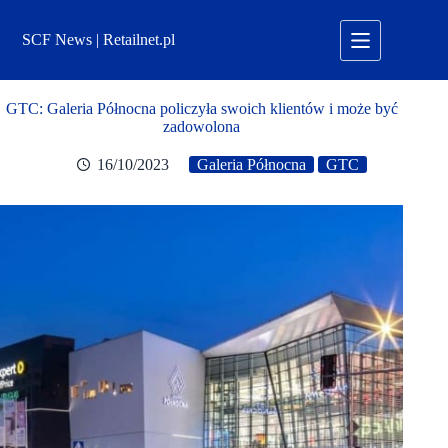
Przejdź
do
SCF News | Retailnet.pl
treści
GTC: Galeria Północna policzyła swoich klientów i może być
zadowolona
16/10/2023
Galeria Północna
GTC