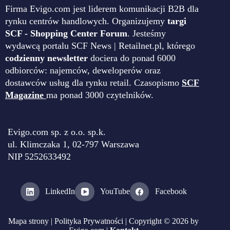
Firma Evigo.com jest liderem komunikacji B2B dla
rynku centrów handlowych. Organizujemy
targi
SCF - Shopping Center Forum
. Jesteśmy
wydawcą portalu SCF News | Retailnet.pl, którego
codzienny newsletter
dociera do ponad 6000
odbiorców: najemców, deweloperów oraz
dostawców usług dla rynku retail. Czasopismo
SCF
Magazine
ma ponad 3000 czytelników.
Evigo.com sp. z o.o. sp.k.
ul. Klimczaka 1, 02-797 Warszawa
NIP 5252633492
LinkedIn
YouTube
Facebook
Mapa strony
|
Polityka Prywatności
| Copyright © 2026 by