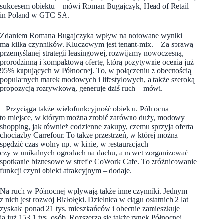
sukcesem obiektu – mówi Roman Bugajczyk, Head of Retail
in Poland w GTC SA.
Zdaniem Romana Bugajczyka wpływ na notowane wyniki
ma kilka czynników. Kluczowym jest tenant-mix. – Za sprawą
przemyślanej strategii leasingowej, rozwijamy nowoczesną,
prorodzinną i kompaktową ofertę, którą pozytywnie ocenia już
95% kupujących w Północnej. To, w połączeniu z obecnością
popularnych marek modowych i lifestylowych, a także szeroką
propozycją rozrywkową, generuje dziś ruch – mówi.
– Przyciąga także wielofunkcyjność obiektu. Północna
to miejsce, w którym można zrobić zarówno duży, modowy
shopping, jak również codzienne zakupy, czemu sprzyja oferta
chociażby Carrefour. To także przestrzeń, w której można
spędzić czas wolny np. w kinie, w restauracjach
czy w unikalnych ogrodach na dachu, a nawet zorganizować
spotkanie biznesowe w strefie CoWork Cafe. To zróżnicowanie
funkcji czyni obiekt atrakcyjnym – dodaje.
Na ruch w Północnej wpływają także inne czynniki. Jednym
z nich jest rozwój Białołęki. Dzielnica w ciągu ostatnich 2 lat
zyskała ponad 21 tys. mieszkańców i obecnie zamieszkuje
ją już 153,1 tys. osób. Rozszerza się także rynek Północnej.