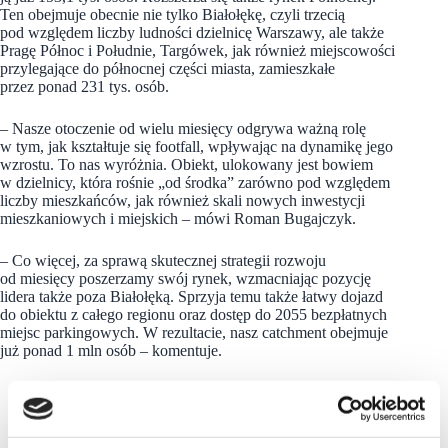
Ten obejmuje obecnie nie tylko Białołękę, czyli trzecią
pod względem liczby ludności dzielnicę Warszawy, ale także
Pragę Północ i Południe, Targówek, jak również miejscowości
przylegające do północnej części miasta, zamieszkałe
przez ponad 231 tys. osób.
– Nasze otoczenie od wielu miesięcy odgrywa ważną rolę
w tym, jak kształtuje się footfall, wpływając na dynamikę jego
wzrostu. To nas wyróżnia. Obiekt, ulokowany jest bowiem
w dzielnicy, która rośnie „od środka” zarówno pod względem
liczby mieszkańców, jak również skali nowych inwestycji
mieszkaniowych i miejskich – mówi Roman Bugajczyk.
– Co więcej, za sprawą skutecznej strategii rozwoju
od miesięcy poszerzamy swój rynek, wzmacniając pozycję
lidera także poza Białołęką. Sprzyja temu także łatwy dojazd
do obiektu z całego regionu oraz dostęp do 2055 bezpłatnych
miejsc parkingowych. W rezultacie, nasz catchment obejmuje
już ponad 1 mln osób – komentuje.