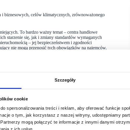
h i biznesowych, celów klimatycznych, zrównoważonego
tniejących. To bardzo ważny temat – centra handlowe
ch starzenie się, jak i zmiany standardów wymaganych
nieruchomością – jej bezpieczeństwem i zgodności
mujący nie mogą przenosić tych obowiązków na najemców.
estie dotyczące branży. Omawialiśmy kwestie dotyczące ESG
wiązani wdrażać, a to oznacza mnóstwo inwestycji w kierunku
ać się z tym, co przed nami w średnim horyzoncie. Rozmawiamy
ażdy już musi pracować – to nie jest tylko jakiś hashtag
Szczegóły
ła, prezes zarządu spółki G8 S.A., Lancerto, członek zarządu
oces negocjacyjny zgodnie z KODEKSEM DOBRYCH PRAKTYK
 plików cookie
do spersonalizowania treści i reklam, aby oferować funkcje sp
ormacje o tym, jak korzystasz z naszej witryny, udostępniamy p
a osobistych kontaktów między przedstawicielami firm
liśmy także wybitnych znawców procesu inwestycyjnego,
Partnerzy mogą połączyć te informacje z innymi danymi otrzym
i podczas przeprowadzania inwestycji w istniejących centrach
nia z ich usług.