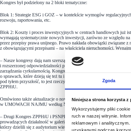
Kongres był podzielony na 2 bloki tematyczne:
Blok 1: Strategie ESG i GOZ – w kontekście wymogów regulacyjnyc
rozwoju, raportowania, etc.
Blok 2: Koszty i proces inwestycyjnych w centrach handlowych już is
wymagają systematycznie nowych inwestycji, zarówno ze względu na i
przez przepisy prawa unijnego. Prawo nakłada obowiązki związane z 
z obowiązującymi przepisami – na właściciela nieruchomości. Wynaj
– Nasze kongresy dają nam szerszą perspektywę niż tylko bieżące kw
i rozszerzonej odpowiedzialności producentów – które będziemy zobo
zarządzania cyrkularnością. Kongres jest świetną okazją, żeby spotk
o sprawach, które dzieją się też tu i teraz. ESG jest czymś, nad czym k
Zgoda
pod tyłem przyszłość, to jest rzeczywistość – powiedział Tomasz Ciąpa
ZPPHiU.
Omówiono także aktualizacje o nowe narzędzia ułatwiające pr
Niniejsza strona korzysta z
w UMOWACH NAJMU według Najemców.
Wykorzystujemy pliki cookie 
ruch w naszej witrynie. Inf
– Drugi Kongres ZPPHiU i PSNPH to wyjątkowa możliwość odnowieni
prowadzących działalność w galeriach handlowych. Tym razem gości
reklamowym i analitycznym. 
którzy dzielili się z audytorium wiedzą i doświadczeniami pozyskanym
uzyskanymi podczas korzysta