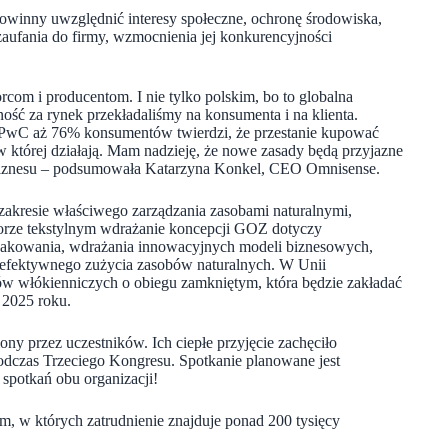
powinny uwzględnić interesy społeczne, ochronę środowiska,
aufania do firmy, wzmocnienia jej konkurencyjności
rcom i producentom. I nie tylko polskim, bo to globalna
ść za rynek przekładaliśmy na konsumenta i na klienta.
ń PwC aż 76% konsumentów twierdzi, że przestanie kupować
 w której działają. Mam nadzieję, że nowe zasady będą przyjazne
a biznesu – podsumowała Katarzyna Konkel, CEO Omnisense.
 zakresie właściwego zarządzania zasobami naturalnymi,
torze tekstylnym wdrażanie koncepcji GOZ dotyczy
nakowania, wdrażania innowacyjnych modeli biznesowych,
e efektywnego zużycia zasobów naturalnych. W Unii
w włókienniczych o obiegu zamkniętym, która będzie zakładać
 2025 roku.
 przez uczestników. Ich ciepłe przyjęcie zachęciło
podczas Trzeciego Kongresu. Spotkanie planowane jest
 spotkań obu organizacji!
, w których zatrudnienie znajduje ponad 200 tysięcy