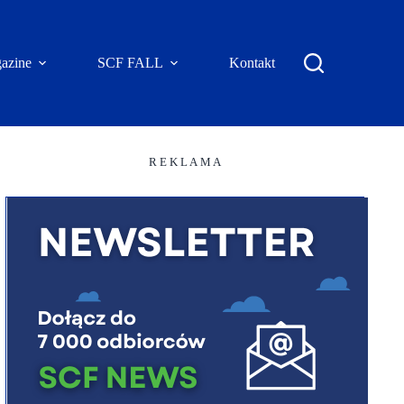
azine
SCF FALL
Kontakt
R E K L A M A