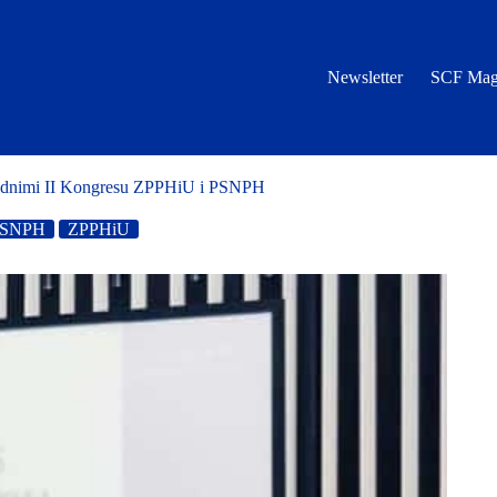
Newsletter
SCF Mag
wodnimi II Kongresu ZPPHiU i PSNPH
PSNPH
ZPPHiU