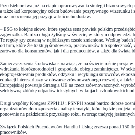
Przedsiębiorstwa już na etapie opracowywania strategii biznesowych 
a także ład korporacyjny celem budowania pozytywnego wizerunku i z
oraz umocnienia jej pozycji w łańcuchu dostaw.
– ESG to kolejne słowo, które spędza sens powiek polskim przedsiębio
zagwozdka. Bardzo długo żyliśmy w świecie, w którym odpowiedzialno
Te reguły gry zostaną w najbliższym czasie zmienione. Według bada
od firm, które źle traktują środowisko, pracowników lub społeczność,
zarówno dla konsumentów, jak i dla producentów, a także dla świat
Zanieczyszczenia środowiska sprawiają, że na świecie rośnie presja w
wdrażania bioróżnorodności i gospodarki obiegu zamkniętego. W sek
ekoprojektowania produktów, odzysku i recyklingu surowców, ekooz
edukacji interesariuszy w obszarze zrównoważonego rozwoju, a takż
Europejskiej powstaje Strategia UE na rzecz zrównoważonych wyrobó
selektywną zbiórkę odpadów tekstylnych w krajach członkowskich od
Drugi wspólny Kongres ZPPHiU i PSNPH został bardzo dobrze oceniony
organizatorów do rozpoczęcia analizy tematyki, która będzie podjęta 
ponownie na październik przyszłego roku, tworząc tradycję jesiennych
Związek Polskich Pracodawców Handlu i Usług zrzesza ponad 150 firm
pracowników.