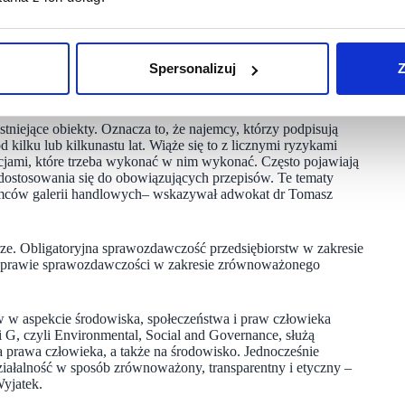
stie także w aspekcie ryzyk finansowych. Rozmawialiśmy
 Dobrych Praktyk w Umowach Najmu według Najemców –
dawców Handlu i Usług (ZPPHiU).
Spersonalizuj
Z
spekt dotyczący większości najemców i użytkowanych
stniejące obiekty. Oznacza to, że najemcy, którzy podpisują
kilku lub kilkunastu lat. Wiąże się to z licznymi ryzykami
jami, które trzeba wykonać w nim wykonać. Często pojawiają
dostosowania się do obowiązujących przepisów. Te tematy
emców galerii handlowych– wskazywał adwokat dr Tomasz
e. Obligatoryjna sprawozdawczość przedsiębiorstw w zakresie
sprawie sprawozdawczości w zakresie zrównoważonego
w w aspekcie środowiska, społeczeństwa i praw człowieka
i G, czyli Environmental, Social and Governance, służą
 prawa człowieka, a także na środowisko. Jednocześnie
ziałalność w sposób zrównoważony, transparentny i etyczny –
yjatek.