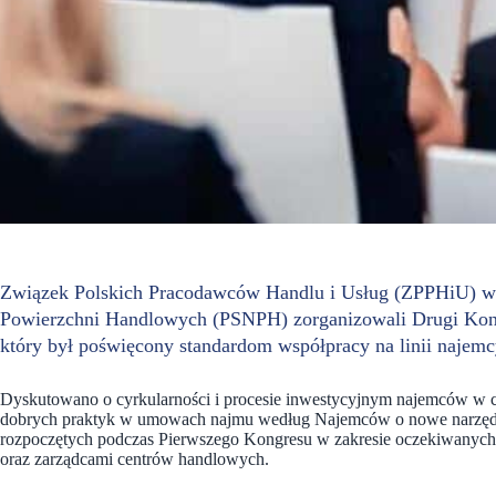
Związek Polskich Pracodawców Handlu i Usług (ZPPHiU) w
Powierzchni Handlowych (PSNPH) zorganizowali Drugi Kon
który był poświęcony standardom współpracy na linii najem
Dyskutowano o cyrkularności i procesie inwestycyjnym najemców w c
dobrych praktyk w umowach najmu według Najemców o nowe narzędzia
rozpoczętych podczas Pierwszego Kongresu w zakresie oczekiwanych 
oraz zarządcami centrów handlowych.