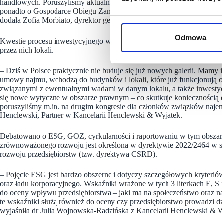
handlowych. Poruszyliśmy aktualne, praktyczne i istotne dla nas kwe
ponadto o Gospodarce Obiegu Zamkniętego i aktualizacji Kodeksu
dodała Zofia Morbiato, dyrektor generalna Związku Polskich Praco
Odmowa
Kwestie procesu inwestycyjnego w galeriach handlowych to ważny a
przez nich lokali.
– Dziś w Polsce praktycznie nie buduje się już nowych galerii. Mamy i
umowy najmu, wchodzą do budynków i lokali, które już funkcjonują od 
związanymi z ewentualnymi wadami w danym lokalu, a także inwestyc
się nowe wytyczne w obszarze prawnym – co skutkuje koniecznością 
poruszyliśmy m.in. na drugim kongresie dla członków związków naj
Henclewski, Partner w Kancelarii Henclewski & Wyjatek.
Debatowano o ESG, GOZ, cyrkularności i raportowaniu w tym obszarz
zrównoważonego rozwoju jest określona w dyrektywie 2022/2464 w 
rozwoju przedsiębiorstw (tzw. dyrektywa CSRD).
– Pojęcie ESG jest bardzo obszerne i dotyczy szczegółowych kryterió
oraz ładu korporacyjnego. Wskaźniki wrażone w tych 3 literkach E, S 
do oceny wpływu przedsiębiorstwa – jaki ma na społeczeństwo oraz na
te wskaźniki służą również do oceny czy przedsiębiorstwo prowadzi d
wyjaśniła dr Julia Wojnowska-Radzińska z Kancelarii Henclewski & W