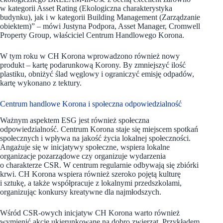
w kategorii Asset Rating (Ekologiczna charakterystyka
budynku), jak i w kategorii Building Management (Zarządzanie
obiektem)” – mówi Justyna Podpora, Asset Manager, Cromwell
Property Group, właściciel Centrum Handlowego Korona.
W tym roku w CH Korona wprowadzono również nowy
produkt – kartę podarunkową Korony. By zmniejszyć ilość
plastiku, obniżyć ślad węglowy i ograniczyć emisję odpadów,
kartę wykonano z tektury.
Centrum handlowe Korona i społeczna odpowiedzialność
Ważnym aspektem ESG jest również społeczna
odpowiedzialność. Centrum Korona staje się miejscem spotkań
społecznych i wpływa na jakość życia lokalnej społeczności.
Angażuje się w inicjatywy społeczne, wspiera lokalne
organizacje pozarządowe czy organizuje wydarzenia
o charakterze CSR. W centrum regularnie odbywają się zbiórki
krwi. CH Korona wspiera również szeroko pojętą kulturę
i sztukę, a także współpracuje z lokalnymi przedszkolami,
organizując konkursy kreatywne dla najmłodszych.
Wśród CSR-owych inicjatyw CH Korona warto również
wymienić akcje ukierunkowane na dobro zwierząt. Przykładem