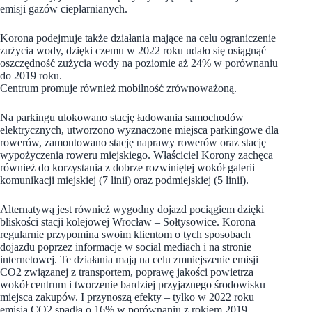
emisji gazów cieplarnianych.
Korona podejmuje także działania mające na celu ograniczenie
zużycia wody, dzięki czemu w 2022 roku udało się osiągnąć
oszczędność zużycia wody na poziomie aż 24% w porównaniu
do 2019 roku.
Centrum promuje również mobilność zrównoważoną.
Na parkingu ulokowano stację ładowania samochodów
elektrycznych, utworzono wyznaczone miejsca parkingowe dla
rowerów, zamontowano stację naprawy rowerów oraz stację
wypożyczenia roweru miejskiego. Właściciel Korony zachęca
również do korzystania z dobrze rozwiniętej wokół galerii
komunikacji miejskiej (7 linii) oraz podmiejskiej (5 linii).
Alternatywą jest również wygodny dojazd pociągiem dzięki
bliskości stacji kolejowej Wrocław – Sołtysowice. Korona
regularnie przypomina swoim klientom o tych sposobach
dojazdu poprzez informacje w social mediach i na stronie
internetowej. Te działania mają na celu zmniejszenie emisji
CO2 związanej z transportem, poprawę jakości powietrza
wokół centrum i tworzenie bardziej przyjaznego środowisku
miejsca zakupów. I przynoszą efekty – tylko w 2022 roku
emisja CO2 spadła o 16% w porównaniu z rokiem 2019.