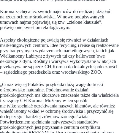
Korona zachęca też swoich najemców do realizacji działań
na rzecz ochrony środowiska. W nowo podpisywanych
umowach najmu pojawiają się tzw. „zielone klauzule”,
poświęcone kwestiom ekologicznym.
Aspekty ekologiczne pojawiają się również w działaniach
marketingowych centrum. Idee recycling i reuse są realizowane
przy tradycyjnych wydarzeniach marketingowych, takich jak
Wielkanocny Labirynt z żywych tui czy halloween’owe
dekoracje z dyni. Rośliny i warzywa wykorzystane w akcjach
przekazywane są przez CH Korona do lokalnych społeczności
– sąsiedzkiego przedszkola oraz wrocławskiego ZOO.
„Coraz więcej Polaków przykłada dużą wagę do troski
o środowisko naturalne. Podejmowanie działań
proekologicznych ma kluczowe znaczenie także dla właściciela
i zarządcy CH Korona. Możemy w ten sposób
nie tylko spełniać oczekiwania naszych klientów, ale również
wnieść istotny wkład w ochronę środowiska i przyczynić się
do lepszego i bardziej zrównoważonego świata.
Potwierdzeniem spełnienia najwyższych standardów
proekologicznych jest przyznanie centrum certyfikatu
ekologicznego BREEAM-In-Use z oceną excellent zarówno