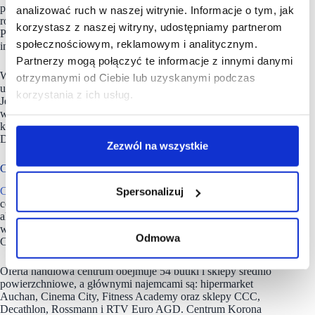
przygaszone. Oprócz wspomnianej inicjatywy, klienci mają
analizować ruch w naszej witrynie. Informacje o tym, jak
również możliwość wypożyczenia słuchawek wyciszających.
korzystasz z naszej witryny, udostępniamy partnerom
Podejmowane działania służą stworzeniu bardziej
społecznościowym, reklamowym i analitycznym.
inkluzywnego i przyjaznego wszystkim klientom centrum.
Partnerzy mogą połączyć te informacje z innymi danymi
W Centrum Korona można również znaleźć liczne
otrzymanymi od Ciebie lub uzyskanymi podczas
udogodnienia podnoszące komfort spędzania czasu w galerii.
korzystania z ich usług.
Jednym z nich jest nowo otwarta edukacyjna strefa zabaw
w stylu safari z interaktywnymi grami dla najmłodszych
klientów galerii.
Dodatkowe informacje:
Zezwól na wszystkie
Centrum handlowe Korona to 40 tys. mkw
Centrum Korona
to jedno z pierwszych wielofunkcyjnych
Spersonalizuj
centrów handlowych w Polsce, gdzie oprócz zakupów można
aktywnie spędzić czas w klubie fitness oraz zrelaksować się
w strefie kina i restauracji. Całkowita powierzchnia najmu
Odmowa
Centrum Korona to 40.000 m2.
Oferta handlowa centrum obejmuje 54 butiki i sklepy średnio
powierzchniowe, a głównymi najemcami są: hipermarket
Auchan, Cinema City, Fitness Academy oraz sklepy CCC,
Decathlon, Rossmann i RTV Euro AGD. Centrum Korona