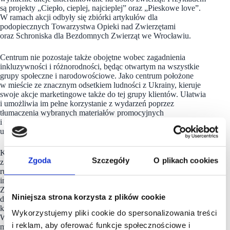
są projekty „Ciepło, cieplej, najcieplej” oraz „Pieskowe love”.
W ramach akcji odbyły się zbiórki artykułów dla
podopiecznych Towarzystwa Opieki nad Zwierzętami
oraz Schroniska dla Bezdomnych Zwierząt we Wrocławiu.
Centrum nie pozostaje także obojętne wobec zagadnienia
inkluzywności i różnorodności, będąc otwartym na wszystkie
grupy społeczne i narodowościowe. Jako centrum położone
w mieście ze znacznym odsetkiem ludności z Ukrainy, kieruje
swoje akcje marketingowe także do tej grupy klientów. Ułatwia
i umożliwia im pełne korzystanie z wydarzeń poprzez
tłumaczenia wybranych materiałów promocyjnych
i zapewnienie podczas akcji hostess posługujących się językiem
ukraińskim.
Korona jest miejscem przyjaznym osobom
Zgoda
Szczegóły
O plikach cookies
z niepełnosprawnościami. W trosce o klientów z dysfunkcjami
ruchowymi, Korona umożliwia bezpłatne wypożyczenie wózka
inwalidzkiego.
Z kolei z myślą o klientach wysoko wrażliwych na bodźce
Niniejsza strona korzysta z plików cookie
dźwiękowe i wizualne, Korona wprowadziła godziny ciszy,
które obowiązują w każdy wtorek w godzinach 15.00-17.00.
Wykorzystujemy pliki cookie do spersonalizowania treści
W tym czasie na terenie galerii oraz hipermarketu Auchan
i reklam, aby oferować funkcje społecznościowe i
muzyka jest wyłączona, a oświetlenie zostaje częściowo