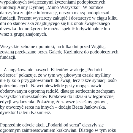
wypełnionych świątecznymi życzeniami podopiecznych
Fundacji Anny Dymnej „Mimo Wszystko”. W bombce
darczyńca znajdzie informację, o czym marzą podopieczni
fundacji. Prezent wystarczy zakupić i dostarczyć w ciągu kilku
dni do stanowiska znajdującego się tuż obok świątecznego
drzewka. Jedno życzenie można spełnić indywidualnie lub
wraz z grupą znajomych.
Wszystkie zebrane upominki, na kilka dni przed Wigilią,
zostaną przekazane przez Galerię Kazimierz do podopiecznych
fundacji.
– Zaangażowanie naszych Klientów w akcję „Podarki
od serca” pokazuje, że w tym wyjątkowym czasie myślimy
nie tylko o przygotowaniach do świąt, lecz także sytuacji osób
potrzebujących. Nawet niewielkie gesty mogą sprawić
obdarowanym ogromną radość, dlatego serdecznie zachęcam
wszystkich mieszkańców Krakowa do udziału w tegorocznej
edycji wydarzenia. Pokażmy, że zawsze jesteśmy gotowi,
by otworzyć serca na innych – dodaje Beata Jankowska,
dyrektor Galerii Kazimierz.
Poprzednie edycje akcji „Podarki od serca” cieszyły się
ogromnym zainteresowaniem krakowian. Dlatego w tym roku