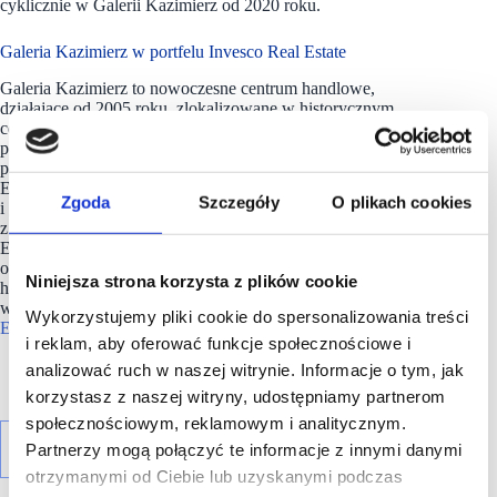
cyklicznie w Galerii Kazimierz od 2020 roku.
Galeria Kazimierz w portfelu Invesco Real Estate
Galeria Kazimierz to nowoczesne centrum handlowe,
działające od 2005 roku, zlokalizowane w historycznym
centrum Krakowa, przy ulicy Podgórskiej. Na dwóch
poziomach galerii znajduje się ponad 160 sklepów znanych
polskich i zagranicznych marek (m.in. Zara, H&M, Reserved,
Empik, Smyk, RTVeuroAGD), liczne punkty usługowe
Zgoda
Szczegóły
O plikach cookies
i gastronomiczne: My Fitness Place, multipleks Cinema City
z 10 salami kinowymi, jedynea w Krakowie szkoła tańca
Egurrola Dance Studio oraz market Carrefour Premium. Obiekt
oferuje prawie 40 tysięcy metrów kwadratowych powierzchni
Niniejsza strona korzysta z plików cookie
handlowej i 1500 miejsc parkingowych. Od 2014 roku
właścicielem galerii jest Fundusz należący do
Invesco Real
Wykorzystujemy pliki cookie do spersonalizowania treści
Estate.
i reklam, aby oferować funkcje społecznościowe i
analizować ruch w naszej witrynie. Informacje o tym, jak
korzystasz z naszej witryny, udostępniamy partnerom
społecznościowym, reklamowym i analitycznym.
Partnerzy mogą połączyć te informacje z innymi danymi
otrzymanymi od Ciebie lub uzyskanymi podczas