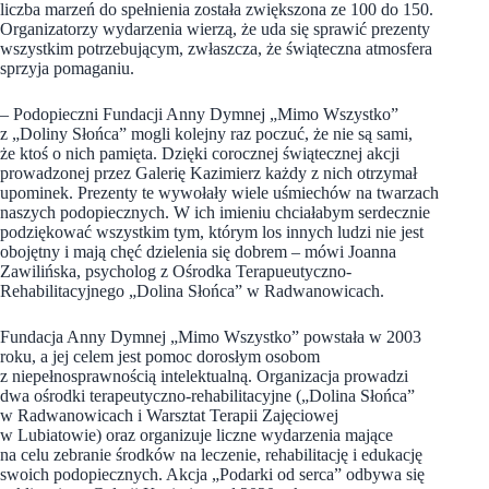
liczba marzeń do spełnienia została zwiększona ze 100 do 150.
Organizatorzy wydarzenia wierzą, że uda się sprawić prezenty
wszystkim potrzebującym, zwłaszcza, że świąteczna atmosfera
sprzyja pomaganiu.
– Podopieczni Fundacji Anny Dymnej „Mimo Wszystko”
z „Doliny Słońca” mogli kolejny raz poczuć, że nie są sami,
że ktoś o nich pamięta. Dzięki corocznej świątecznej akcji
prowadzonej przez Galerię Kazimierz każdy z nich otrzymał
upominek. Prezenty te wywołały wiele uśmiechów na twarzach
naszych podopiecznych. W ich imieniu chciałabym serdecznie
podziękować wszystkim tym, którym los innych ludzi nie jest
obojętny i mają chęć dzielenia się dobrem – mówi Joanna
Zawilińska, psycholog z Ośrodka Terapueutyczno-
Rehabilitacyjnego „Dolina Słońca” w Radwanowicach.
Fundacja Anny Dymnej „Mimo Wszystko” powstała w 2003
roku, a jej celem jest pomoc dorosłym osobom
z niepełnosprawnością intelektualną. Organizacja prowadzi
dwa ośrodki terapeutyczno-rehabilitacyjne („Dolina Słońca”
w Radwanowicach i Warsztat Terapii Zajęciowej
w Lubiatowie) oraz organizuje liczne wydarzenia mające
na celu zebranie środków na leczenie, rehabilitację i edukację
swoich podopiecznych. Akcja „Podarki od serca” odbywa się