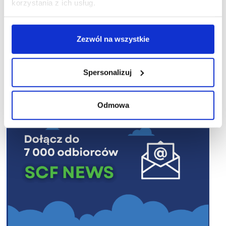
korzystania z ich usług.
Zezwól na wszystkie
R E K L A M A
Spersonalizuj
Odmowa