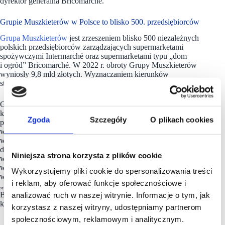
dyrektor generalna Bricomarché.
Grupie Muszkieterów w Polsce to blisko 500. przedsiębiorców
Grupa Muszkieterów
jest zrzeszeniem blisko 500 niezależnych
polskich przedsiębiorców zarządzających supermarketami
spożywczymi Intermarché oraz supermarketami typu „dom
i ogród” Bricomarché. W 2022 r. obroty Grupy Muszkieterów
wyniosły 9,8 mld złotych. Wyznaczaniem kierunków
strategicznych obu sieci zajmuje się spółka ITM Polska.
Grupa Muszkieterów jest regularnie nagradzana w licznych
konkursach i rankingach, m.in. w rankingu najlepszych
Zgoda
Szczegóły
O plikach cookies
polskich pracodawców tygodnika „Wprost” (28. miejsce
w 2023 r.), na Liście 2000 dziennika „Rzeczpospolita”, czyli
w zestawieniu największych firm w Polsce (47. pozycja wg.
danych za 2021 r.), w rankingu „1000 największych firm
Niniejsza strona korzysta z plików cookie
w Polsce” „Gazety Finansowej” (47. miejsce w 2020 r.),
w zestawieniu Najwięksi money.pl (48. pozycja w 2021 r.),
Wykorzystujemy pliki cookie do spersonalizowania treści
w ramach nagród TOP Franczyzobiorca 2022 czy w rankingu
i reklam, aby oferować funkcje społecznościowe i
„30 najpopularniejszych franczyz” magazynu „Franczyza &
Biznes” (16. miejsce w 2021 r.). Muszkieterowie są obecni w 4
analizować ruch w naszej witrynie. Informacje o tym, jak
krajach Europy: Polsce, Francji, Belgii i Portugalii.
korzystasz z naszej witryny, udostępniamy partnerom
społecznościowym, reklamowym i analitycznym.