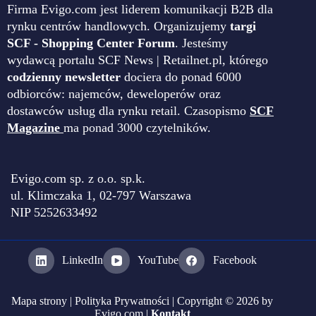
Firma Evigo.com jest liderem komunikacji B2B dla
rynku centrów handlowych. Organizujemy
targi
SCF - Shopping Center Forum
. Jesteśmy
wydawcą portalu SCF News | Retailnet.pl, którego
codzienny newsletter
dociera do ponad 6000
odbiorców: najemców, deweloperów oraz
dostawców usług dla rynku retail. Czasopismo
SCF
Magazine
ma ponad 3000 czytelników.
Evigo.com sp. z o.o. sp.k.
ul. Klimczaka 1, 02-797 Warszawa
NIP 5252633492
LinkedIn
YouTube
Facebook
Mapa strony
|
Polityka Prywatności
| Copyright © 2026 by
Evigo.com |
Kontakt