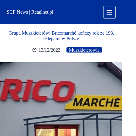
Przejdź
do
SCF News | Retailnet.pl
treści
Grupa Muszkieterów: Bricomarché kończy rok ze 193.
sklepami w Polsce
13/12/2023
Muszkieterowie