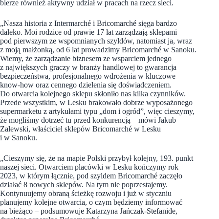
bierze również aktywny udział w pracach na rzecz sieci.
„Nasza historia z Intermarché i Bricomarché sięga bardzo
daleko. Moi rodzice od prawie 17 lat zarządzają sklepami
pod pierwszym ze wspomnianych szyldów, natomiast ja, wraz
z moją małżonką, od 6 lat prowadzimy Bricomarché w Sanoku.
Wiemy, że zarządzanie biznesem ze wsparciem jednego
z największych graczy w branży handlowej to gwarancja
bezpieczeństwa, profesjonalnego wdrożenia w kluczowe
know-how oraz cennego dzielenia się doświadczeniem.
Do otwarcia kolejnego sklepu skłoniło nas kilka czynników.
Przede wszystkim, w Lesku brakowało dobrze wyposażonego
supermarketu z artykułami typu „dom i ogród”, więc cieszymy,
że mogliśmy dotrzeć tu przed konkurencją – mówi Jakub
Zalewski, właściciel sklepów Bricomarché w Lesku
i w Sanoku.
„Cieszymy się, że na mapie Polski przybył kolejny, 193. punkt
naszej sieci. Otwarciem placówki w Lesku kończymy rok
2023, w którym łącznie, pod szyldem Bricomarché zaczęło
działać 8 nowych sklepów. Na tym nie poprzestajemy.
Kontynuujemy obraną ścieżkę rozwoju i już w styczniu
planujemy kolejne otwarcia, o czym będziemy informować
na bieżąco – podsumowuje Katarzyna Jańczak-Stefanide,