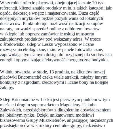
W szerokiej ofercie placówki, obejmującej łącznie 20 tys.
referencji, klienci znajdą produkty m.in. z takich kategorii jak:
ogród, dekoracje wnętrz i majsterkowanie. Duża część
dostępnych artykułów będzie pozyskiwana od lokalnych
dostawców. Punkt oferuje możliwość realizacji zakupów
na raty, prowadzi sprzedaż online z odbiorem towarów
w sklepie lub poprzez zamówienie usługi transportu
zakupionych produktów pod wskazany adres. W trosce
o środowisko, sklep w Lesku wyposażono w liczne
rozwiązania ekologiczne, m.in. w panele fotowoltaiczne,
zapewniając tym samym dostęp do przyjaznej dla środowiska
energii i optymalizując efektywność energetyczną budynku.
W dniu otwarcia, w środę, 13 grudnia, na klientów nowej
placówki Bricomarché czeka wiele atrakcji, między innymi
konkursy z nagrodami rzeczowymi i liczne bony na kolejne
zakupy.
Sklep Bricomarché w Lesku jest pierwszym punktem w tym
mieście i drugim supermarketem Magdaleny i Jakuba
Zalewskich, przedsiębiorców z długoletnim doświadczeniem
na lokalnym rynku. Dzięki unikatowemu modelowi
biznesowemu Grupy Muszkieterów, angażującej niezależnych
przedsiębiorców w struktury centralne grupy, małżeństwo