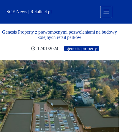
Przejdź
do
SCF News | Retailnet.pl
treści
Genesis Property z prawomocnymi pozwoleniami na budowy
kolejnych retail parków
12/01/2024
genesis property