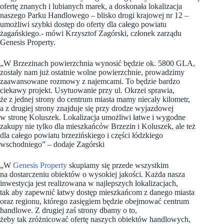
ofertę znanych i lubianych marek, a doskonała lokalizacja
naszego Parku Handlowego – blisko drogi krajowej nr 12 –
umożliwi szybki dostęp do oferty dla całego powiatu
żagańskiego.- mówi Krzysztof Zagórski, członek zarządu
Genesis Property.
„W Brzezinach powierzchnia wynosić będzie ok. 5800 GLA,
zostały nam już ostatnie wolne powierzchnie, prowadzimy
zaawansowane rozmowy z najemcami. To będzie bardzo
ciekawy projekt. Usytuowanie przy ul. Okrzei sprawia,
że z jednej strony do centrum miasta mamy niecały kilometr,
a z drugiej strony znajduje się przy drodze wyjazdowej
w stronę Koluszek. Lokalizacja umożliwi łatwe i wygodne
zakupy nie tylko dla mieszkańców Brzezin i Koluszek, ale też
dla całego powiatu brzezińskiego i części łódzkiego
wschodniego” – dodaje Zagórski
„W
Genesis Property
skupiamy się przede wszystkim
na dostarczeniu obiektów o wysokiej jakości. Każda nasza
inwestycja jest realizowana w najlepszych lokalizacjach,
tak aby zapewnić łatwy dostęp mieszkańcom z danego miasta
oraz regionu, którego zasięgiem będzie obejmować centrum
handlowe. Z drugiej zaś strony dbamy o to,
żeby tak zróżnicować ofertę naszych obiektów handlowych,