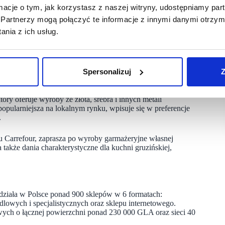
ektu zna+lazło się 10 nowych marek, a wśród nich
ormacje o tym, jak korzystasz z naszej witryny, udostępniamy p
. Obecnie Galeria Zielone Wzgórze zajmuje powierzchnię najmu
Partnerzy mogą połączyć te informacje z innymi danymi otrzym
ach i punktach handlowo-usługowych.
nia z ich usług.
h stylowego obuwia, toreb oraz dodatków skórzanych.
 oraz wyjątkową dbałością o detale, idealnie wpisując się
Spersonalizuj
Z
kości i klasy w modzie.
ry oferuje wyroby ze złota, srebra i innych metali
popularniejsza na lokalnym rynku, wpisuje się w preferencje
.
 Carrefour, zaprasza po wyroby garmażeryjne własnej
 także dania charakterystyczne dla kuchni gruzińskiej,
działa w Polsce ponad 900 sklepów w 6 formatach:
owych i specjalistycznych oraz sklepu internetowego.
owych o łącznej powierzchni ponad 230 000 GLA oraz sieci 40