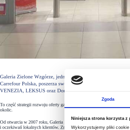
Galeria Zielone Wzgórze, jedno z największych centrów han
Carrefour Polska, poszerza swój portfel najemców. Do oferty
VENEZIA, LEKSUS oraz Domowe Mrożonki.
Zgoda
To część strategii rozwoju oferty galerii, której celem jest odpowiedź
okolic.
Niniejsza strona korzysta z
Od otwarcia w 2007 roku, Galeria Zielone Wzgórze stale dąży do uatra
i oczekiwań lokalnych klientów. Znaczącym krokiem w tej strategii 
Wykorzystujemy pliki cookie 