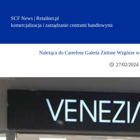
Przejdź
do
treści
SCF News | Retailnet.pl
komercjalizacja i zarządzanie centrami handlowymi
Należąca do Carrefour Galeria Zielone Wzgórze w
27/02/2024