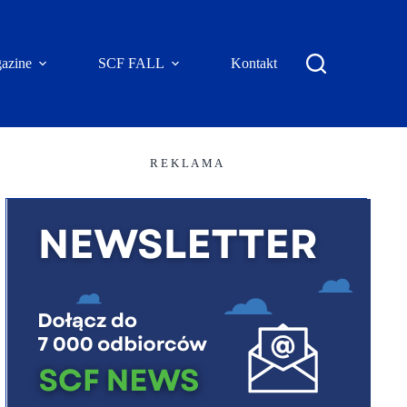
azine
SCF FALL
Kontakt
R E K L A M A