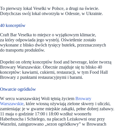
To pierwszy lokal Veselki w Polsce, a drugi na świecie.
Dotychczas swój lokal otworzyła w Odessie, w Ukrainie.
40 konceptów
Craft Bar Veselka to miejsce o wyjątkowym klimacie,
za który odpowiada jego wystrój. Oświetlenie zostało
wykonane z blisko dwóch tysięcy butelek, przeznaczonych
do transportu produktów.
Dopełni on ofertę konceptów food and beverage, które tworzą
Browary Warszawskie. Obecnie znajduje się tu blisko 40
konceptów: kawiarni, cukierni, restauracji, w tym Food Hall
Browary z punktami restauracyjnymi i barami.
Otwarcie ogródków
W sercu warszawskiej Woli tętnią życiem
Browary
Warszawskie
, które wiosną ożywiają zielone skwery i uliczki,
zamieniając je w gwarne miejskie zakątki, pełne dobrej zabawy.
11 maja o godzinie 17:00 i 18:00 wzdłuż woonerfu
Haberbuscha i Schielego, na placach Leżakowni oraz przy
Warzelni, zaingurowano „sezon ogródkowy” w Browarach