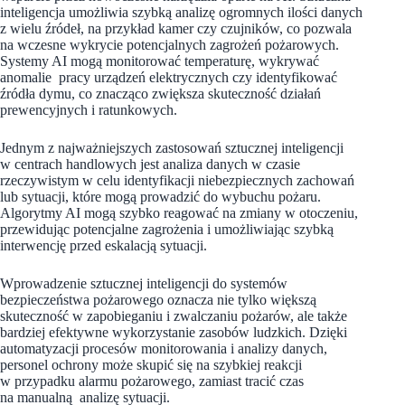
inteligencja umożliwia szybką analizę ogromnych ilości danych
z wielu źródeł, na przykład kamer czy czujników, co pozwala
na wczesne wykrycie potencjalnych zagrożeń pożarowych.
Systemy AI mogą monitorować temperaturę, wykrywać
anomalie pracy urządzeń elektrycznych czy identyfikować
źródła dymu, co znacząco zwiększa skuteczność działań
prewencyjnych i ratunkowych.
Jednym z najważniejszych zastosowań sztucznej inteligencji
w centrach handlowych jest analiza danych w czasie
rzeczywistym w celu identyfikacji niebezpiecznych zachowań
lub sytuacji, które mogą prowadzić do wybuchu pożaru.
Algorytmy AI mogą szybko reagować na zmiany w otoczeniu,
przewidując potencjalne zagrożenia i umożliwiając szybką
interwencję przed eskalacją sytuacji.
Wprowadzenie sztucznej inteligencji do systemów
bezpieczeństwa pożarowego oznacza nie tylko większą
skuteczność w zapobieganiu i zwalczaniu pożarów, ale także
bardziej efektywne wykorzystanie zasobów ludzkich. Dzięki
automatyzacji procesów monitorowania i analizy danych,
personel ochrony może skupić się na szybkiej reakcji
w przypadku alarmu pożarowego, zamiast tracić czas
na manualną analizę sytuacji.