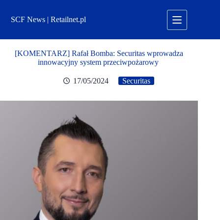
Przejdź
do
SCF News | Retailnet.pl
treści
[KOMENTARZ] Rafał Bomba: Securitas wprowadza
innowacyjny system przeciwpożarowy
17/05/2024
Securitas