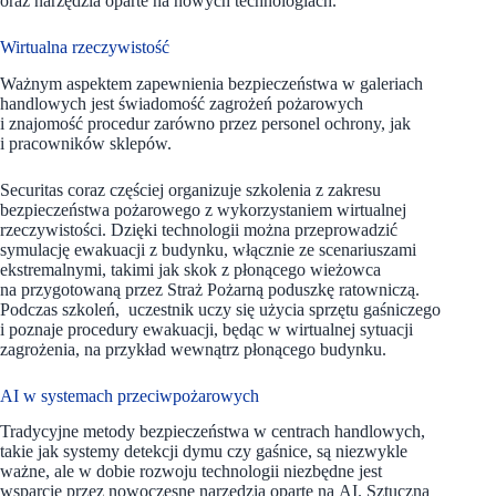
oraz narzędzia oparte na nowych technologiach.
Wirtualna rzeczywistość
Ważnym aspektem zapewnienia bezpieczeństwa w galeriach
handlowych jest świadomość zagrożeń pożarowych
i znajomość procedur zarówno przez personel ochrony, jak
i pracowników sklepów.
Securitas coraz częściej organizuje szkolenia z zakresu
bezpieczeństwa pożarowego z wykorzystaniem wirtualnej
rzeczywistości. Dzięki technologii można przeprowadzić
symulację ewakuacji z budynku, włącznie ze scenariuszami
ekstremalnymi, takimi jak skok z płonącego wieżowca
na przygotowaną przez Straż Pożarną poduszkę ratowniczą.
Podczas szkoleń, uczestnik uczy się użycia sprzętu gaśniczego
i poznaje procedury ewakuacji, będąc w wirtualnej sytuacji
zagrożenia, na przykład wewnątrz płonącego budynku.
AI w systemach przeciwpożarowych
Tradycyjne metody bezpieczeństwa w centrach handlowych,
takie jak systemy detekcji dymu czy gaśnice, są niezwykle
ważne, ale w dobie rozwoju technologii niezbędne jest
wsparcie przez nowoczesne narzędzia oparte na AI. Sztuczna