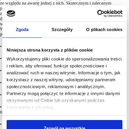
ze względu na awarię jednej z nich. Skutecznym i zalecanym
przez Securitas sposobem na zidentyfikowanie zagrożeń
z zakresu bezpieczeństwa pożarowego jest przeprowadzanie
dedykowanych i cyklicznych audytów z zakresu spełnienia
wymagań ochrony przeciwpożarowej dla danego obiektu.
W ramach przeprowadzanej oceny stanu bezpieczeństwa
Zgoda
Szczegóły
O plikach cookies
pożarowego, sprawdzeniu powinny podlegać:
• sprawność systemów SSP,
Niniejsza strona korzysta z plików cookie
• organizacja ochrony ppoż,
Wykorzystujemy pliki cookie do spersonalizowania treści
i reklam, aby oferować funkcje społecznościowe i
• warunki ewakuacji,
analizować ruch w naszej witrynie. Informacje o tym, jak
korzystasz z naszej witryny, udostępniamy partnerom
• wyposażenie w podręczny sprzęt gaśniczy,
społecznościowym, reklamowym i analitycznym.
Partnerzy mogą połączyć te informacje z innymi danymi
• stan techniczny instalacji elektrycznej, odgromowej i gazowej,
otrzymanymi od Ciebie lub uzyskanymi podczas
• magazynowanie i składowanie materiałów, w tym
korzystania z ich usług.
niebezpiecznych pożarowo,
• drogi pożarowe i dojazdy do budynków,
Zezwól na wszystkie