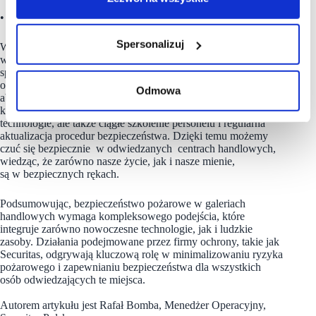
• prace niebezpieczne pod względem pożarowym.
Spersonalizuj
Wraz z rosnącym wykorzystaniem sztucznej inteligencji
w bezpieczeństwie pożarowym centrów handlowych, możemy
spodziewać się dalszego zmniejszenia ryzyka pożarowego
oraz zwiększenia efektywności działań ratunkowych. Jednakże,
Odmowa
aby zagwarantować pełną skuteczność tych systemów,
konieczne jest nie tylko inwestowanie w nowoczesne
technologie, ale także ciągłe szkolenie personelu i regularna
aktualizacja procedur bezpieczeństwa. Dzięki temu możemy
czuć się bezpiecznie w odwiedzanych centrach handlowych,
wiedząc, że zarówno nasze życie, jak i nasze mienie,
są w bezpiecznych rękach.
Podsumowując, bezpieczeństwo pożarowe w galeriach
handlowych wymaga kompleksowego podejścia, które
integruje zarówno nowoczesne technologie, jak i ludzkie
zasoby. Działania podejmowane przez firmy ochrony, takie jak
Securitas, odgrywają kluczową rolę w minimalizowaniu ryzyka
pożarowego i zapewnianiu bezpieczeństwa dla wszystkich
osób odwiedzających te miejsca.
Autorem artykułu jest Rafał Bomba, Menedżer Operacyjny,