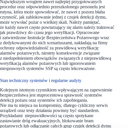
Największym wrogiem nawet najlepiej przygotowanych
procedur oraz odpowiednio przeszkolonego personelu jest
rutyna, która może spowodować, że nawet z pozoru błaha
czynność, jak zablokowanie jednej z czujek detekcji dymu,
może wywołać pożar o wielkiej skali. Należy pamiętać,
że każdy nawet często powtarzający się alarm należy traktować
jak prawdziwy do czasu jego weryfikacji. Opracowane
i zatwierdzone Instrukcje Bezpieczeństwa Pożarowego wraz
z dedykowanymi do nich scenariuszami, nakładają na firmy
ochrony odpowiedzialność za prawidłową weryfikację
alarmów pożarowych, niestety konsekwencje związane
z niedopełnieniem obowiązków związanych z nieprawidłową
weryfikacją alarmów pożarowych lub ignorowaniem
niesprawnych systemów SSP są często lekceważone.
Stan techniczny systemów i regularne audyty
Kolejnym istotnym czynnikiem wpływającym na zapewnienie
bezpieczeństwa jest stuprocentowa sprawność systemów
detekcji pożaru oraz systemów ich zapobiegania.
Nie ma tu miejsca na kompromisy, dlatego cykliczny serwis
urządzeń oraz testy działania powinny być standardem.
Przykładami nieprawidłowości są często spotykane
zastawianie dróg ewakuacyjnych, blokowanie bram
pożarowych lub odłączanie całych grup czujek detekcji dymu