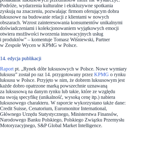
Podróże, wydarzenia kulturalne i ekskluzywne spotkania
zyskują na znaczeniu, pozwalając firmom oferującym dobra
luksusowe na budowanie relacji z klientami w nowych
obszarach. Wzrost zainteresowania konsumentów unikalnymi
doświadczeniami i kolekcjonowaniem wyjątkowych emocji
otwiera możliwości tworzenia innowacyjnych usług
i produktów”
– komentuje Tomasz Wiśniewski, Partner
w Zespole Wycen w KPMG w Polsce.
14. edycja publikacji
Raport
pt. „Rynek dóbr luksusowych w Polsce. Nowe wymiary
luksusu” został po raz 14. przygotowany przez
KPMG
o rynku
luksusu w Polsce. Przyjęto w nim, że dobrem luksusowym jest
każde dobro opatrzone marką powszechnie uznawaną
za luksusową na danym rynku lub takie, które ze względu
na swoją specyfikę (unikalność, wysoką cenę itp.) nabiera
luksusowego charakteru. W raporcie wykorzystano także dane:
Credit Suisse, Cenatorium, Euromonitor International,
Głównego Urzędu Statystycznego, Ministerstwa Finansów,
Narodowego Banku Polskiego, Polskiego Związku Przemysłu
Motoryzacyjnego, S&P Global Market Intelligence.