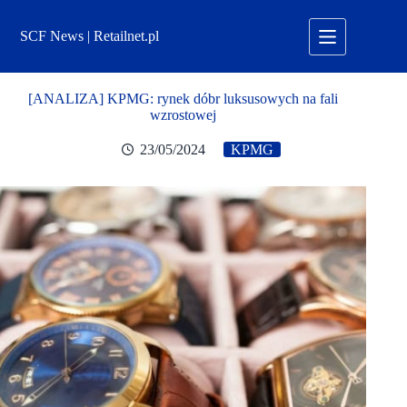
Przejdź
do
SCF News | Retailnet.pl
treści
[ANALIZA] KPMG: rynek dóbr luksusowych na fali
wzrostowej
23/05/2024
KPMG