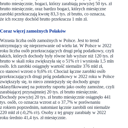
brutto miesięcznie, bogaci, którzy zarabiają powyżej 50 tys. zł
brutto miesięcznie, oraz bardzo bogaci, których miesięczne
zarobki przekraczają kwotę 83,3 tys. zł brutto, co oznacza,
że ich roczny dochód brutto przekracza 1 mln zł.
Coraz więcej zamożnych Polaków
Wzrasta liczba osób zamożnych w Polsce. Jest to trend
utrzymujący się nieprzerwanie od wielu lat. W Polsce w 2022
roku liczba osób przekraczających drugi próg podatkowy, czyli
takich, których dochody były równe lub wyższe niż 120 tys. zł
brutto w skali roku zwiększyła się o 51% r/r i wyniosła 1,5 mln
osób. Ich zarobki osiągnęły wartość niemalże 376 mld zł,
co stanowi wzrost o 9,6% r/r. Chociaż łączne zarobki osób
przekraczających drugi próg podatkowy w 2022 roku w Polsce
zwiększyły się, to nieco zmniejszyły się dochody grupy
sklasyfikowanej na potrzeby raportu jako osoby zamożne, czyli
zarabiającej przynajmniej 20 tys. zł brutto miesięcznie.
Dochody powyżej 20 tys. zł brutto miesięcznie osiągnęło 441
tys. osób, co oznacza wzrost aż o 37,7% w porównaniu
z rokiem poprzednim, natomiast łącznie zarobili oni niemalże
220 mld zł (-0,2% r/r). Osoby z tej grupy zarabiały w 2022
roku średnio 41,4 tys. zł miesięcznie.