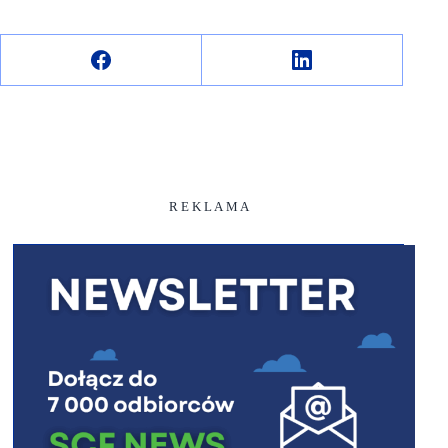
R E K L A M A