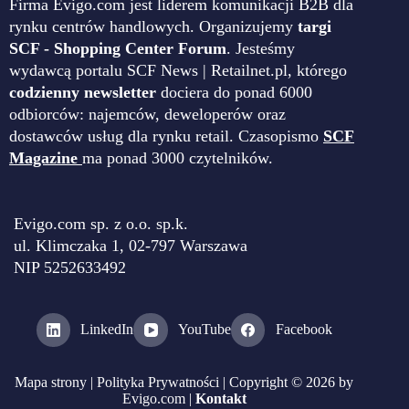
Firma Evigo.com jest liderem komunikacji B2B dla
rynku centrów handlowych. Organizujemy
targi
SCF - Shopping Center Forum
. Jesteśmy
wydawcą portalu SCF News | Retailnet.pl, którego
codzienny newsletter
dociera do ponad 6000
odbiorców: najemców, deweloperów oraz
dostawców usług dla rynku retail. Czasopismo
SCF
Magazine
ma ponad 3000 czytelników.
Evigo.com sp. z o.o. sp.k.
ul. Klimczaka 1, 02-797 Warszawa
NIP 5252633492
LinkedIn
YouTube
Facebook
Mapa strony
|
Polityka Prywatności
| Copyright © 2026 by
Evigo.com |
Kontakt