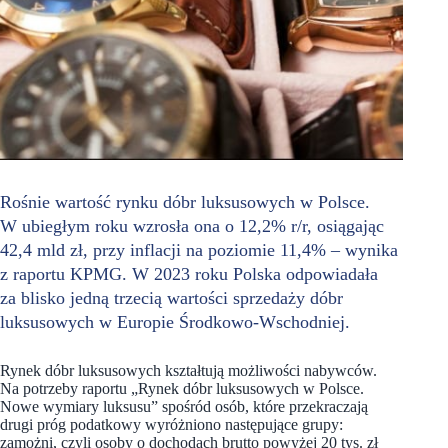
Rośnie wartość rynku dóbr luksusowych w Polsce.
W ubiegłym roku wzrosła ona o 12,2% r/r, osiągając
42,4 mld zł, przy inflacji na poziomie 11,4% – wynika
z raportu KPMG. W 2023 roku Polska odpowiadała
za blisko jedną trzecią wartości sprzedaży dóbr
luksusowych w Europie Środkowo-Wschodniej.
Rynek dóbr luksusowych kształtują możliwości nabywców.
Na potrzeby raportu „Rynek dóbr luksusowych w Polsce.
Nowe wymiary luksusu” spośród osób, które przekraczają
drugi próg podatkowy wyróżniono następujące grupy:
zamożni, czyli osoby o dochodach brutto powyżej 20 tys. zł