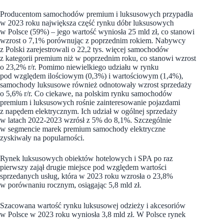
Producentom samochodów premium i luksusowych przypadła
w 2023 roku największa część rynku dóbr luksusowych
w Polsce (59%) – jego wartość wyniosła 25 mld zł, co stanowi
wzrost o 7,1% porównując z poprzednim rokiem. Nabywcy
z Polski zarejestrowali o 22,2 tys. więcej samochodów
z kategorii premium niż w poprzednim roku, co stanowi wzrost
o 23,2% r/r. Pomimo niewielkiego udziału w rynku
pod względem ilościowym (0,3%) i wartościowym (1,4%),
samochody luksusowe również odnotowały wzrost sprzedaży
o 5,6% r/r. Co ciekawe, na polskim rynku samochodów
premium i luksusowych rośnie zainteresowanie pojazdami
z napędem elektrycznym. Ich udział w ogólnej sprzedaży
w latach 2022-2023 wzrósł z 5% do 8,1%. Szczególnie
w segmencie marek premium samochody elektryczne
zyskiwały na popularności.
Rynek luksusowych obiektów hotelowych i SPA po raz
pierwszy zajął drugie miejsce pod względem wartości
sprzedanych usług, która w 2023 roku wzrosła o 23,8%
w porównaniu rocznym, osiągając 5,8 mld zł.
Szacowana wartość rynku luksusowej odzieży i akcesoriów
w Polsce w 2023 roku wyniosła 3,8 mld zł. W Polsce rynek