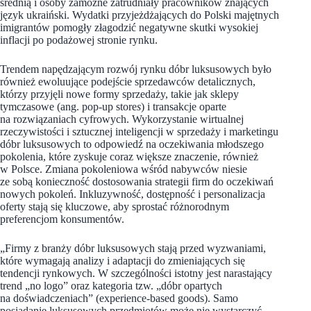
średnią i osoby zamożne zatrudniały pracowników znających
język ukraiński. Wydatki przyjeżdżających do Polski majętnych
imigrantów pomogły złagodzić negatywne skutki wysokiej
inflacji po podażowej stronie rynku.
Trendem napędzającym rozwój rynku dóbr luksusowych było
również ewoluujące podejście sprzedawców detalicznych,
którzy przyjęli nowe formy sprzedaży, takie jak sklepy
tymczasowe (ang. pop-up store
s
) i transakcje oparte
na rozwiązaniach cyfrowych. Wykorzystanie wirtualnej
rzeczywistości i sztucznej inteligencji w sprzedaży i marketingu
dóbr luksusowych to odpowiedź na oczekiwania młodszego
pokolenia, które zyskuje coraz większe znaczenie, również
w Polsce. Zmiana pokoleniowa wśród nabywców niesie
ze sobą konieczność dostosowania strategii firm do oczekiwań
nowych pokoleń. Inkluzywność, dostępność i personalizacja
oferty stają się kluczowe, aby sprostać różnorodnym
preferencjom konsumentów.
„Firmy z branży dóbr luksusowych stają przed wyzwaniami,
które wymagają analizy i adaptacji do zmieniających się
tendencji rynkowych. W szczególności istotny jest narastający
trend „no logo” oraz kategoria tzw. „dóbr opartych
na doświadczeniach” (experience-based goods). Samo
posiadanie luksusowych przedmiotów może nie wystarczyć.