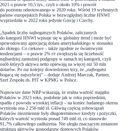
2021 o prawie 10,5 tys., czyli o około 10% i powrót
do poziomu odnotowanego w 2020 roku. Wśród 19 wybranych
państw europejskich Polska w bezwzględnej liczbie HNWI
wyprzedziła w 2022 roku jedynie Grecję i Czechy.
„Spadek liczby najbogatszych Polaków, zaliczanych
do kategorii HNWI wpisuje się w globalny trend i może być
spowodowany aprecjacją dolara amerykańskiego w stosunku
do złotego. Co ciekawe – także zgodnie ze światowymi
tendencjami – o prawie 2% r/r zwiększyła się liczebność
najbardziej zamożnej podgrupy w ramach tej kategorii, czyli
osób których aktywa netto opiewają na więcej niż 50 mln
dolarów. Po raz kolejny dowiedziono tezy, że „najbogatsi
bogacą się najszybciej” – dodaje
Andrzej Marczak, Partner,
Szef Zespołu ds. PIT w KPMG w Polsce.
Najnowsze dane NBP wskazują, że realna wartość majątku
Polaków w 2023 roku, podobnie jak w roku poprzednim,
spadła z powodu wysokiej inflacji – na koniec badanego okresu
wyniosła ona 2 256 mld zł. Główną częścią zobowiązań
Polaków niezmiennie były długoterminowe kredyty i pożyczki,
których wartość wyniosła ponad 749 mld zł, co stanowiło
91,7% całkowitego zadłużenia. Nie uległa znaczącym zmianom
struktura aktywów gospodarstw domowych Polaków.