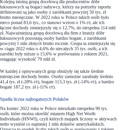
Kolejną istotną grupą docelową dla producentów dóbr
luksusowych są bogaci nabywcy, którzy na potrzeby raportu
definiowani są jako osoby z zarobkami powyżej 50 tys. zł
brutto miesięcznie. W 2022 roku w Polsce takich osób było
nieco ponad 83,6 tys., co stanowi wzrost o 1% r/r, ale ich
łączne dochody zmniejszyły się o 12,7%, do niespełna 114 mld
zł. Najważniejszą grupą docelową dla firm z branży dóbr
luksusowych pozostają osoby bardzo bogate, z zarobkami
powyżej 1 mln złotych brutto rocznie. Grupa ta zmniejszyła się
w ciągu 2022 roku o 4,6% do niecałych 35 tys. osób, a ich
zarobki były niższe o 15,6% w porównaniu z rokiem 2021,
osiągając wysokość 79 mld zł.
W każdej z opisywanych grup obniżyły się także średnie
miesięczne dochody brutto. Osoby zamożne zarabiały średnio
41,4 tys. zł (-28% r/r), bogate 113,3 tys. zł (-14% r/r), a bardzo
bogate 187,2 tys. zł (-11% r/r).
Spadła liczna najbogatszych Polaków
Na koniec 2022 roku w Polsce mieszkało niespełna 90 tys.
osób, które można określić mianem High Net Worth
Individuals (HNWI), czyli których majątek liczony w aktywach
netto wyniósł co najmniej 1 mln dolarów amerykańskich.
Oznacza to spadek liczby takich osób w porównaniu z rokiem