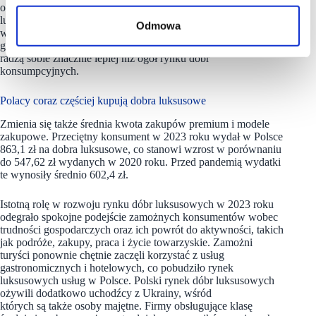
okresie. W porównaniu do szerokiego rynku, rynek dóbr
luksusowych skuteczniej opiera się makroekonomicznym
Odmowa
wyzwaniom. Potwierdza to również tezę, że w okresach
gospodarczo-społecznej niepewności spółki z tego sektora
radzą sobie znacznie lepiej niż ogół rynku dóbr
konsumpcyjnych.
Polacy coraz częściej kupują dobra luksusowe
Zmienia się także średnia kwota zakupów premium i modele
zakupowe. Przeciętny konsument w 2023 roku wydał w Polsce
863,1 zł na dobra luksusowe, co stanowi wzrost w porównaniu
do 547,62 zł wydanych w 2020 roku. Przed pandemią wydatki
te wynosiły średnio 602,4 zł.
Istotną rolę w rozwoju rynku dóbr luksusowych w 2023 roku
odegrało spokojne podejście zamożnych konsumentów wobec
trudności gospodarczych oraz ich powrót do aktywności, takich
jak podróże, zakupy, praca i życie towarzyskie. Zamożni
turyści ponownie chętnie zaczęli korzystać z usług
gastronomicznych i hotelowych, co pobudziło rynek
luksusowych usług w Polsce. Polski rynek dóbr luksusowych
ożywili dodatkowo uchodźcy z Ukrainy, wśród
których są także osoby majętne. Firmy obsługujące klasę