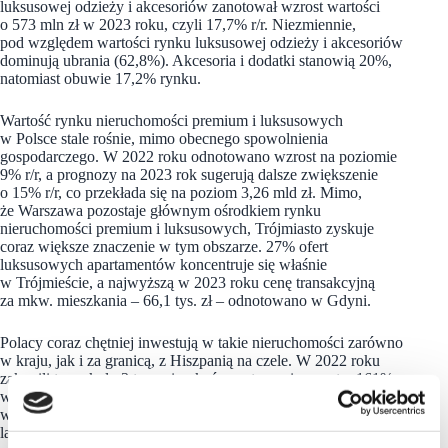
luksusowej odzieży i akcesoriów zanotował wzrost wartości
o 573 mln zł w 2023 roku, czyli 17,7% r/r. Niezmiennie,
pod względem wartości rynku luksusowej odzieży i akcesoriów
dominują ubrania (62,8%). Akcesoria i dodatki stanowią 20%,
natomiast obuwie 17,2% rynku.
Wartość rynku nieruchomości premium i luksusowych
w Polsce stale rośnie, mimo obecnego spowolnienia
gospodarczego. W 2022 roku odnotowano wzrost na poziomie
9% r/r, a prognozy na 2023 rok sugerują dalsze zwiększenie
o 15% r/r, co przekłada się na poziom 3,26 mld zł. Mimo,
że Warszawa pozostaje głównym ośrodkiem rynku
nieruchomości premium i luksusowych, Trójmiasto zyskuje
coraz większe znaczenie w tym obszarze. 27% ofert
luksusowych apartamentów koncentruje się właśnie
w Trójmieście, a najwyższą w 2023 roku cenę transakcyjną
za mkw. mieszkania – 66,1 tys. zł – odnotowano w Gdyni.
Polacy coraz chętniej inwestują w takie nieruchomości zarówno
w kraju, jak i za granicą, z Hiszpanią na czele. W 2022 roku
zakupili tam około 3 tys. mieszkań, co stanowi wzrost o 161%
w skali roku. Największym zainteresowaniem cieszą się
wybrzeże Costa del Sol i Wyspy Kanaryjskie. W ostatnich
latach na popularności zyskuje również Portugalia.