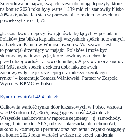
Zdecydowanie największą ich część obejmują depozyty, które
na koniec 2023 roku były warte 1 239 mld zł i stanowiły blisko
40% aktywów. Ich stan w porównaniu z rokiem poprzednim
powiększył się o 11,5%.
„Łączna kwota depozytów i gotówki będących w posiadaniu
Polaków jest bliska kapitalizacji wszystkich spółek notowanych
na Giełdzie Papierów Wartościowych w Warszawie. Jest
to potencjał drzemiący w majątku Polaków i może być
skierowany na inwestycje, które powinny go uchronić
przed utratą wartości z powodu inflacji. A jak wynika z analizy
KPMG, akcje spółek z sektora dóbr luksusowych
zachowywały się jeszcze lepiej niż indeksy szerokiego
rynku” – komentuje Tomasz Wiśniewski, Partner w Zespole
Wycen w KPMG w Polsce.
Rynek o wartości 42,4 mld zł
Całkowita wartość rynku dóbr luksusowych w Polsce wzrosła
w 2023 roku o 12,2% r/r, osiągając wartość 42,4 mld zł.
Wszystkie analizowane w raporcie segmenty – tj. samochody,
usługi hotelarskie i SPA, odzież i akcesoria, nieruchomości,
alkohole, kosmetyki i perfumy oraz biżuteria i zegarki osiągnęły
na koniec 2023 roku wartości wyższe niż przed pandemią.