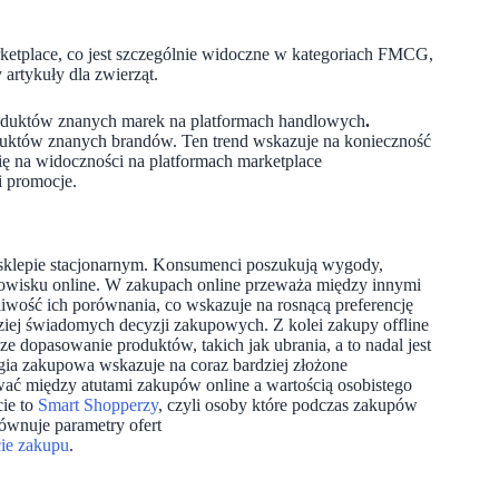
etplace, co jest szczególnie widoczne w kategoriach FMCG,
artykuły dla zwierząt.
oduktów znanych marek na platformach handlowych
.
oduktów znanych brandów. Ten trend wskazuje na konieczność
się na widoczności na platformach marketplace
i promocje.
sklepie stacjonarnym. Konsumenci poszukują wygody,
środowisku online. W zakupach online przeważa między innymi
iwość ich porównania, co wskazuje na rosnącą preferencję
iej świadomych decyzji zakupowych. Z kolei zakupy offline
ze dopasowanie produktów, takich jak ubrania, a to nadal jest
a zakupowa wskazuje na coraz bardziej złożone
ać między atutami zakupów online a wartością osobistego
cie to
Smart Shopperzy
, czyli osoby które podczas zakupów
ównuje parametry ofert
ie zakupu
.