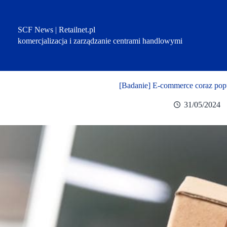
Przejdź
do
treści
SCF News | Retailnet.pl
komercjalizacja i zarządzanie centrami handlowymi
[Badanie] E-commerce coraz pop
31/05/2024