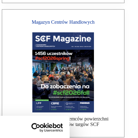
Magazyn Centrów Handlowych
Bezpłatna wysyłka dla najemców powierzchni
handlowej, uczestników targów SCF