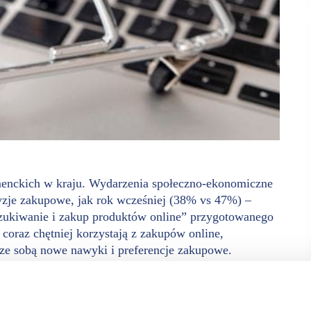
umenckich w kraju. Wydarzenia społeczno-ekonomiczne
cyzje zakupowe, jak rok wcześniej (38% vs 47%) –
zukiwanie i zakup produktów online” przygotowanego
oraz chętniej korzystają z zakupów online,
 ze sobą nowe nawyki i preferencje zakupowe.
o 2023 roku wzrósł o 9 p.p., co jest pozytywnym sygnałem
ynika, że poziom pozytywnego, konsumenckiego nastawienia
oku. Tegoroczna samoocena w badaniu Customer Journey,