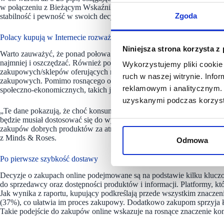
w połączeniu z Bieżącym Wskaźnikiem Ufności Konsumenckiej (GUS)
Zgoda
stabilność i pewność w swoich decyzjach zakupowych.
Polacy kupują w Internecie rozważnie
Niniejsza strona korzysta z
Warto zauważyć, że ponad połowa badanych nadal kupuje w bardziej p
najmniej i oszczędzać. Również ponad połowa (55%) z nich deklaruje
Wykorzystujemy pliki cookie 
zakupowych/sklepów oferujących niższe ceny, co wskazuje na rosnąc
ruch w naszej witrynie. Inf
zakupowych. Pomimo rosnącego optymizmu, 38% konsumentów korzyst
reklamowym i analitycznym. 
społeczno-ekonomicznych, takich jak zmiany podatkowe, inflacja i w
uzyskanymi podczas korzysta
„Te dane pokazują, że choć konsumenci są bardziej optymistyczni, ich
będzie musiał dostosować się do wymagań klientów, oferując nie tylk
zakupów dobrych produktów za atrakcyjną cenę, większą wygodę i 
z Minds & Roses.
Odmowa
Po pierwsze szybkość dostawy
Decyzje o zakupach online podejmowane są na podstawie kilku klucz
do sprzedawcy oraz dostępności produktów i informacji. Platformy, kt
Jak wynika z raportu, kupujący podkreślają przede wszystkim znaczeni
(37%), co ułatwia im proces zakupowy. Dodatkowo zakupom sprzyja ła
Takie podejście do zakupów online wskazuje na rosnące znaczenie k