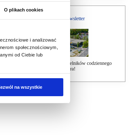
O plikach cookies
Bezpłatny Newsletter
ołecznościowe i analizować
artnerom społecznościowym,
anymi od Ciebie lub
Dołącz do ponad 7000 czytelników codziennego
newslettera!
ezwól na wszystkie