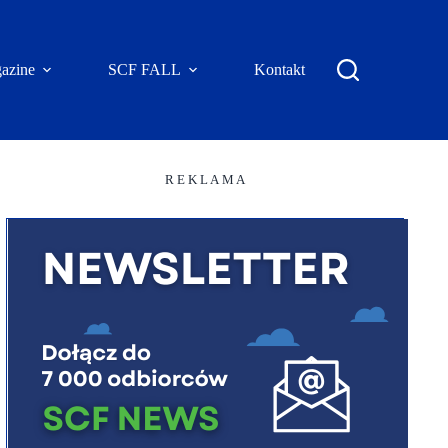
azine
SCF FALL
Kontakt
R E K L A M A