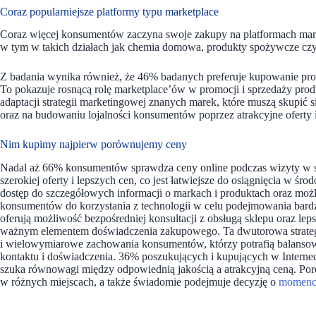
Coraz popularniejsze platformy typu marketplace
Coraz więcej konsumentów zaczyna swoje zakupy na platformach mark
w tym w takich działach jak chemia domowa, produkty spożywcze czy 
Z badania wynika również, że 46% badanych preferuje kupowanie pr
To pokazuje rosnącą rolę marketplace’ów w promocji i sprzedaży pr
adaptacji strategii marketingowej znanych marek, które muszą skupić 
oraz na budowaniu lojalności konsumentów poprzez atrakcyjne oferty 
Nim kupimy najpierw porównujemy ceny
Nadal aż 66% konsumentów sprawdza ceny online podczas wizyty w 
szerokiej oferty i lepszych cen, co jest łatwiejsze do osiągnięcia w 
dostęp do szczegółowych informacji o markach i produktach oraz możl
konsumentów do korzystania z technologii w celu podejmowania bardz
oferują możliwość bezpośredniej konsultacji z obsługą sklepu oraz leps
ważnym elementem doświadczenia zakupowego. Ta dwutorowa strategi
i wielowymiarowe zachowania konsumentów, którzy potrafią balansow
kontaktu i doświadczenia. 36% poszukujących i kupujących w Interne
szuka równowagi między odpowiednią jakością a atrakcyjną ceną. Por
w różnych miejscach, a także świadomie podejmuje decyzję o
momenc