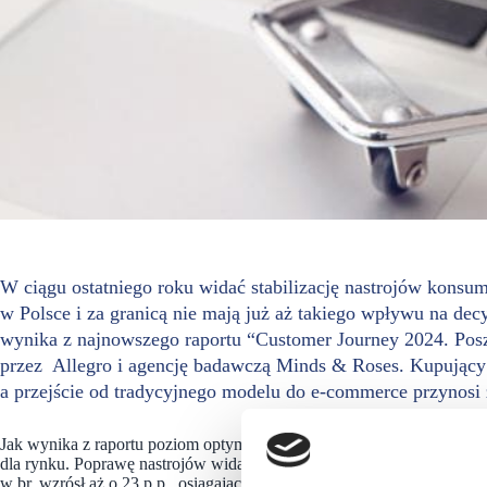
W ciągu ostatniego roku widać stabilizację nastrojów kons
w Polsce i za granicą nie mają już aż takiego wpływu na de
wynika z najnowszego raportu “Customer Journey 2024. Pos
przez Allegro i agencję badawczą Minds & Roses. Kupujący c
a przejście od tradycyjnego modelu do e-commerce przynosi
Jak wynika z raportu poziom optymizmu konsumentów w porównaniu d
dla rynku. Poprawę nastrojów widać też w danych GUS, z których w
w br. wzrósł aż o 23 p.p., osiągając wynik notowany jesienią 2021 r