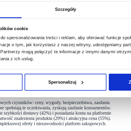
, sugeruje, że konsumenci zaczynają odczuwać większą
Szczegóły
 plików cookie
rzemyślany sposób niż wcześniej oraz stara się wydawać jak
, że większą wagę przykłada do wyboru platform
do spersonalizowania treści i reklam, aby oferować funkcje sp
e znaczenie atrakcyjności cenowej w podejmowaniu decyzji
ormacje o tym, jak korzystasz z naszej witryny, udostępniamy p
ających z Internetu nadal dostrzega wpływ wydarzeń
Partnerzy mogą połączyć te informacje z innymi danymi otrzym
ojna w Ukrainie, na swoje decyzje zakupowe.
nia z ich usług.
 podejście do zakupów pozostaje ostrożne i przemyślane. Rynek
o atrakcyjne ceny, ale także zapewniając poczucie dokonywania
bezpieczeństwo zakupów” – komentuje Karol Kaczorowski
Spersonalizuj
Z
owych czynników: ceny, wygody, bezpieczeństwa, zaufania
óre spełniają te oczekiwania, zyskują zaufanie konsumentów.
e szybkości dostawy (42%) i posiadania konta na platformie
twość znalezienia produktu (29%) i atrakcyjna cena (55%).
ompleksowej oferty i niezawodności platform zakupowych.