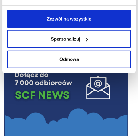
Zezwól na wszystkie
R E K L A M A
Spersonalizuj
Odmowa