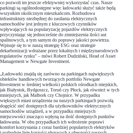
co pozwoli im jeszcze efektywniej wykorzystać czas. Nasze
parkingi są ogólnodostępne więc ładowarki służyć także będą
wszystkim okolicznym mieszkańcom. Rozbudowa
infrastruktury niezbędnej do zasilania elektrycznych
samochodów jest jednym z kluczowych czynników
wpływających na popularyzację pojazdów elektrycznych
przyczyniając się jednocześnie do zmniejszenia ilości aut
spalinowych, a tym samym do poprawy jakości powietrza.
Wpisuje się to w naszą strategię ESG oraz strategie
dekarbonizacji wdrażane przez lokalnych i międzynarodowych
regulatorów rynku” – mówi Robert Dudziński, Head of Asset
Management w Newgate Investment.
„Ładowarki znajdą się zarówno na parkingach największych
obiektów handlowych tworzących portfolio Newgate
Investment w średniej wielkości polskich ośrodkach miejskich,
jak Białystok, Bydgoszcz, Toruń czy Płock, jak również w tych
mniejszych, jak Malbork czy Chojnice. W przypadku
większych miast urządzenia na naszych parkingach pozwolą
dogęścić sieć dostępnych dla użytkowników elektrycznych
samochodów urządzeń, a w przypadku mniejszych
miejscowości znacząco wpłyną na ilość dostępnych punktów
ładowania. W obu przypadkach ich wdrożenie poprawi
komfort korzystania z coraz bardziej popularnych elektryków
i rozbuduje listę korzyści płynących z obecności naszych