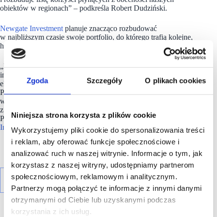
obiektów w regionach” – podkreśla Robert Dudziński.
Newgate Investment
planuje znacząco rozbudować
w najbliższym czasie swoje portfolio, do którego trafią kolejne,
handlowe projekty.
„Również i w ich przypadku należy spodziewać się rozbudowy
infrastruktury przeznaczonej do ładowania samochodów
Zgoda
Szczegóły
O plikach cookies
elektrycznych. Dodatkowo, w ramach współpracy z firmą
Polenergia wszystkie nasze obiekty zasilane są zieloną energią
w Standardzie Energia 2051 pochodzącą bezpośrednio
z odnawialnych źródeł energii obsługiwanych przez Grupę
Niniejsza strona korzysta z plików cookie
Polenergia” – podsumowuje Robert Dudziński z
Newgate
Investment
.
Wykorzystujemy pliki cookie do spersonalizowania treści
i reklam, aby oferować funkcje społecznościowe i
analizować ruch w naszej witrynie. Informacje o tym, jak
korzystasz z naszej witryny, udostępniamy partnerom
społecznościowym, reklamowym i analitycznym.
Partnerzy mogą połączyć te informacje z innymi danymi
otrzymanymi od Ciebie lub uzyskanymi podczas
korzystania z ich usług.