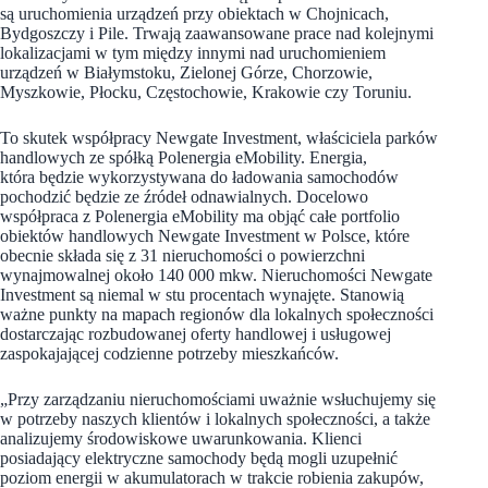
są uruchomienia urządzeń przy obiektach w Chojnicach,
Bydgoszczy i Pile. Trwają zaawansowane prace nad kolejnymi
lokalizacjami w tym między innymi nad uruchomieniem
urządzeń w Białymstoku, Zielonej Górze, Chorzowie,
Myszkowie, Płocku, Częstochowie, Krakowie czy Toruniu.
To skutek współpracy Newgate Investment, właściciela parków
handlowych ze spółką Polenergia eMobility. Energia,
która będzie wykorzystywana do ładowania samochodów
pochodzić będzie ze źródeł odnawialnych. Docelowo
współpraca z Polenergia eMobility ma objąć całe portfolio
obiektów handlowych Newgate Investment w Polsce, które
obecnie składa się z 31 nieruchomości o powierzchni
wynajmowalnej około 140 000 mkw. Nieruchomości Newgate
Investment są niemal w stu procentach wynajęte. Stanowią
ważne punkty na mapach regionów dla lokalnych społeczności
dostarczając rozbudowanej oferty handlowej i usługowej
zaspokajającej codzienne potrzeby mieszkańców.
„Przy zarządzaniu nieruchomościami uważnie wsłuchujemy się
w potrzeby naszych klientów i lokalnych społeczności, a także
analizujemy środowiskowe uwarunkowania. Klienci
posiadający elektryczne samochody będą mogli uzupełnić
poziom energii w akumulatorach w trakcie robienia zakupów,