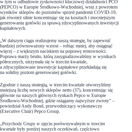
w tym w odbudowie zyskowności kluczowej działalności PCO
(PEPCO) w Europie Środkowo-Wschodniej, wraz z powrotem
wyników sklepów do poziomów sprzed pandemii COVID-19,
jak również silnie koncentrując się na kosztach i mocniejszym
generowaniu gotówki za sprawą zdyscyplinowanych inwestycji
kapitałowych.
„W dalszym ciągu realizujemy naszą strategię, by zapewnić
bardziej zrównoważony wzrost – robiąc mniej, aby osiągnąć
więcej – z większym naciskiem na poprawę rentowności.
Poprawa marży brutto, którą zasygnalizowaliśmy w wynikach
półrocznych, utrzymała się w trzecim kwartale,
a zdyscyplinowane inwestycje kapitałowe przekładają się
na solidny poziom generowanej gotówki.
Zgodnie z naszą strategią, w trzecim kwartale otworzyliśmy
mniejszą liczbę nowych sklepów netto (37), koncentrując się
głównie na naszych głównych rynkach Pepco w Europie
Środkowo-Wschodniej, gdzie osiągamy najwyższe zwroty” –
powiedział Andy Bond, przewodniczący wykonawczy
(Executive Chair) Pepco Group.
„Przychody Grupy w ujęciu porównywalnym w trzecim
kwartale były poniżej naszych oczekiwań, częściowo