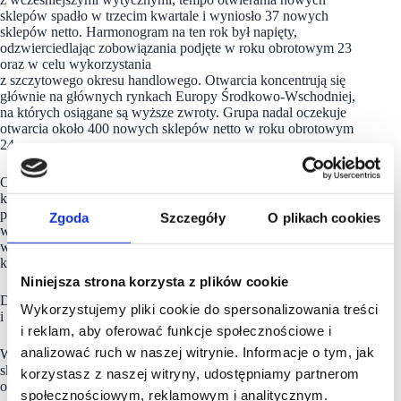
sklepów spadło w trzecim kwartale i wyniosło 37 nowych
sklepów netto. Harmonogram na ten rok był napięty,
odzwierciedlając zobowiązania podjęte w roku obrotowym 23
oraz w celu wykorzystania
z szczytowego okresu handlowego. Otwarcia koncentrują się
głównie na głównych rynkach Europy Środkowo-Wschodniej,
na których osiągane są wyższe zwroty. Grupa nadal oczekuje
otwarcia około 400 nowych sklepów netto w roku obrotowym
24.
Otwartych zostało netto 48 nowych sklepów Pepco w trzecim
kwartale. Wzrost liczby sklepów netto był napędzany
przez Europę Środkowo-Wschodnią, gdzie 71 proc. otwarć
Zgoda
Szczegóły
O plikach cookies
w regionie, w tym 14 nowych sklepów netto w Polsce i 11
w Rumunii i Serbii. i Serbii. W Europie Zachodniej otwarcia
koncentrowały się we Włoszech i Hiszpanii.
Niniejsza strona korzysta z plików cookie
Dealz Polska otworzył 8 nowych sklepów netto w III kwartale
Wykorzystujemy pliki cookie do spersonalizowania treści
i obecnie prowadzi łącznie 324 sklepy w całej Polsce.
i reklam, aby oferować funkcje społecznościowe i
analizować ruch w naszej witrynie. Informacje o tym, jak
W przypadku sklepów sieci Poundland dokonano 19 zamknięć
sklepów netto w tym okresie, w dużej mierze
korzystasz z naszej witryny, udostępniamy partnerom
odzwierciedlających likwidację nierentownych sklepów.
społecznościowym, reklamowym i analitycznym.