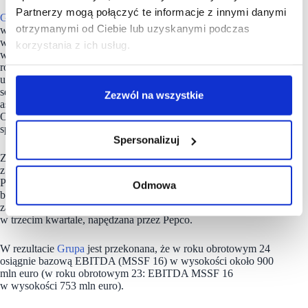
Partnerzy mogą połączyć te informacje z innymi danymi
Grupa
jest przekonana, że problemy z dostępnością, które
otrzymanymi od Ciebie lub uzyskanymi podczas
wpłynęły na sprzedaż LFL, ustąpią w czwartym kwartale,
w miarę łagodzenia wpływu Morza Czerwonego poprzez
korzystania z ich usług.
wcześniejszą wysyłkę produktów i kierowanie zapasów
różnymi szlakami transportowymi. Stan zapasów w Pepco
ulega poprawie, przy czym starsze zapasy z poprzednich
sezonów są usuwane poprzez obniżanie marży, co poprawia
Zezwól na wszystkie
asortyment w kierunku nowszych zapasów o wyższej marży.
Oczekuje się, że to z kolei przyczyni się do ożywienia
sprzedaży LFL w IV kw. r. i później.
Spersonalizuj
Zarząd jest przekonany, że rok finansowy zostanie zakończony
z lepszymi wskaźnikami LFL w podstawowej działalności
Pepco. Podczas gdy ogólne przychody LFL w trzecim kwartale
Odmowa
były poniżej oczekiwań Grupy, dynamika marży brutto
zademonstrowana w wynikach półrocznych, utrzymała się
w trzecim kwartale, napędzana przez Pepco.
W rezultacie
Grupa
jest przekonana, że w roku obrotowym 24
osiągnie bazową EBITDA (MSSF 16) w wysokości około 900
mln euro (w roku obrotowym 23: EBITDA MSSF 16
w wysokości 753 mln euro).