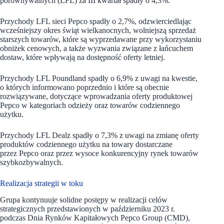
porównywalnych (LFL) za III kwartał spadły o 4,3%.
Przychody LFL sieci Pepco spadły o 2,7%, odzwierciedlając
wcześniejszy okres świąt wielkanocnych, wolniejszą sprzedaż
starszych towarów, które są wyprzedawane przy wykorzystaniu
obniżek cenowych, a także wyzwania związane z łańcuchem
dostaw, które wpływają na dostępność oferty letniej.
Przychody LFL Poundland spadły o 6,9% z uwagi na kwestie,
o których informowano poprzednio i które są obecnie
rozwiązywane, dotyczące wprowadzania oferty produktowej
Pepco w kategoriach odzieży oraz towarów codziennego
użytku.
Przychody LFL Dealz spadły o 7,3% z uwagi na zmianę oferty
produktów codziennego użytku na towary dostarczane
przez Pepco oraz przez wysoce konkurencyjny rynek towarów
szybkozbywalnych.
Realizacja strategii w toku
Grupa kontynuuje solidne postępy w realizacji celów
strategicznych przedstawionych w październiku 2023 r.
podczas Dnia Rynków Kapitałowych Pepco Group (CMD),