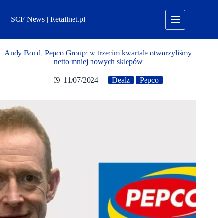
Przejdź
do
SCF News | Retailnet.pl
treści
Andy Bond, Pepco Group: w trzecim kwartale otworzyliśmy
netto mniej nowych sklepów
11/07/2024
Dealz
Pepco