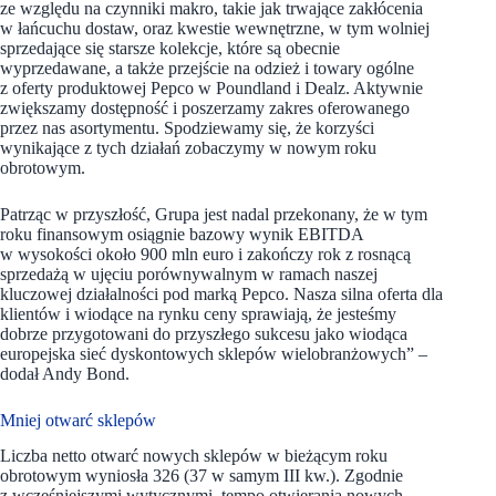
ze względu na czynniki makro, takie jak trwające zakłócenia
w łańcuchu dostaw, oraz kwestie wewnętrzne, w tym wolniej
sprzedające się starsze kolekcje, które są obecnie
wyprzedawane, a także przejście na odzież i towary ogólne
z oferty produktowej Pepco w Poundland i Dealz. Aktywnie
zwiększamy dostępność i poszerzamy zakres oferowanego
przez nas asortymentu. Spodziewamy się, że korzyści
wynikające z tych działań zobaczymy w nowym roku
obrotowym.
Patrząc w przyszłość, Grupa jest nadal przekonany, że w tym
roku finansowym osiągnie bazowy wynik EBITDA
w wysokości około 900 mln euro i zakończy rok z rosnącą
sprzedażą w ujęciu porównywalnym w ramach naszej
kluczowej działalności pod marką Pepco. Nasza silna oferta dla
klientów i wiodące na rynku ceny sprawiają, że jesteśmy
dobrze przygotowani do przyszłego sukcesu jako wiodąca
europejska sieć dyskontowych sklepów wielobranżowych” –
dodał Andy Bond.
Mniej otwarć sklepów
Liczba netto otwarć nowych sklepów w bieżącym roku
obrotowym wyniosła 326 (37 w samym III kw.). Zgodnie
z wcześniejszymi wytycznymi, tempo otwierania nowych