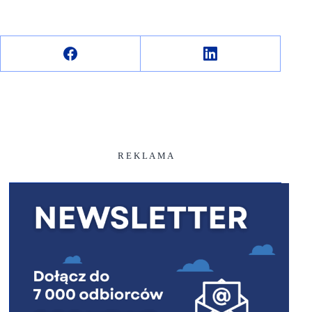
R E K L A M A