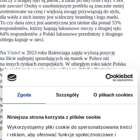
rzeczy z drugiej ręki są jakość, a zaraz po niej cena i styl. Choć
nie zawsze! Osoby o zasobniejszym portfelu są znacznie mniej
zorientowane na cenę i większą uwagę przywiązują do stylu,
dla wielu z nich istotny jest widoczny branding i logo marki.
To czy dana rzecz jest autentyczna jest istotne dla ponad 55%
respondentów, którzy kupują luksusowe rzeczy z drugiej ręki.
64% respondentów z Polski luksusowe przedmioty z drugiego
obiegu kupuje w sieci.
Na
Vinted
w 2023 roku Balenciaga zajęła wyższą pozycję
na liście najlepiej sprzedających się marek w Polsce niż
na innych rynkach europejskich. W ubiegłym roku także Polska
była rynkiem (w porównaniu z Francją, Wielką Brytanią,
Włochami, Holandią, Niemcami i Belgią), gdzie Jacquemus
znalazł się w pierwszej 10-tce najlepiej sprzedanych marek
w 2023 r.
Zgoda
Szczegóły
O plikach cookies
Wśród 3 najdroższych brandów sprzedanych w 2023 r.
w Polsce na platformie Vinted gościł Rolex, Chanel i Hermès.
A jakie są najbardziej lubiane przedmioty luksusowe z drugiej
ręki? Według analizy Vinted, ten rok jak na razie należy
Niniejsza strona korzysta z plików cookie
do torebki Yves Saint Laurent, która podbiła serca członkiń
Wykorzystujemy pliki cookie do spersonalizowania treści
platformy.
i reklam, aby oferować funkcje społecznościowe i