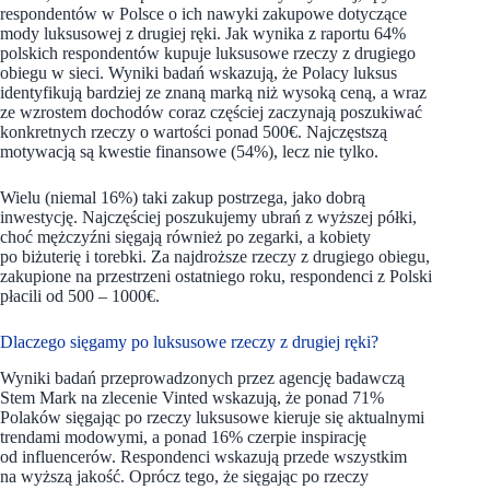
respondentów w Polsce o ich nawyki zakupowe dotyczące
mody luksusowej z drugiej ręki. Jak wynika z raportu 64%
polskich respondentów kupuje luksusowe rzeczy z drugiego
obiegu w sieci. Wyniki badań wskazują, że Polacy luksus
identyfikują bardziej ze znaną marką niż wysoką ceną, a wraz
ze wzrostem dochodów coraz częściej zaczynają poszukiwać
konkretnych rzeczy o wartości ponad 500€. Najczęstszą
motywacją są kwestie finansowe (54%), lecz nie tylko.
Wielu (niemal 16%) taki zakup postrzega, jako dobrą
inwestycję. Najczęściej poszukujemy ubrań z wyższej półki,
choć mężczyźni sięgają również po zegarki, a kobiety
po biżuterię i torebki. Za najdroższe rzeczy z drugiego obiegu,
zakupione na przestrzeni ostatniego roku, respondenci z Polski
płacili od 500 – 1000€.
Dlaczego sięgamy po luksusowe rzeczy z drugiej ręki?
Wyniki badań przeprowadzonych przez agencję badawczą
Stem Mark na zlecenie Vinted wskazują, że ponad 71%
Polaków sięgając po rzeczy luksusowe kieruje się aktualnymi
trendami modowymi, a ponad 16% czerpie inspirację
od influencerów. Respondenci wskazują przede wszystkim
na wyższą jakość. Oprócz tego, że sięgając po rzeczy