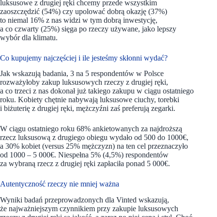
luksusowe z drugiej ręki chcemy przede wszystkim
zaoszczędzić (54%) czy upolować dobrą okazję (37%)
to niemal 16% z nas widzi w tym dobrą inwestycję,
a co czwarty (25%) sięga po rzeczy używane, jako lepszy
wybór dla klimatu.
Co kupujemy najczęściej i ile jesteśmy skłonni wydać?
Jak wskazują badania, 3 na 5 respondentów w Polsce
rozważyłoby zakup luksusowych rzeczy z drugiej ręki,
a co trzeci z nas dokonał już takiego zakupu w ciągu ostatniego
roku. Kobiety chętnie nabywają luksusowe ciuchy, torebki
i biżuterię z drugiej ręki, mężczyźni zaś preferują zegarki.
W ciągu ostatniego roku 68% ankietowanych za najdroższą
rzecz luksusową z drugiego obiegu wydało od 500 do 1000€,
a 30% kobiet (versus 25% mężczyzn) na ten cel przeznaczyło
od 1000 – 5 000€. Niespełna 5% (4,5%) respondentów
za wybraną rzecz z drugiej ręki zapłaciła ponad 5 000€.
Autentyczność rzeczy nie mniej ważna
Wyniki badań przeprowadzonych dla Vinted wskazują,
że najważniejszym czynnikiem przy zakupie luksusowych