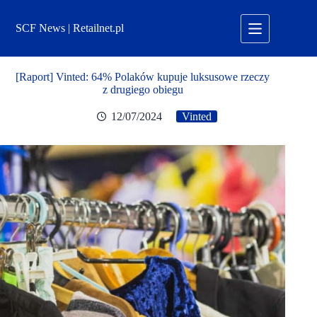
Przejdź
do
SCF News | Retailnet.pl
treści
[Raport] Vinted: 64% Polaków kupuje luksusowe rzeczy
z drugiego obiegu
12/07/2024
Vinted