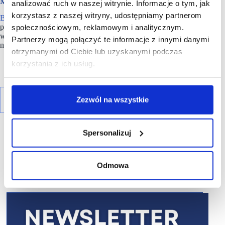
Metodologia
analizować ruch w naszej witrynie. Informacje o tym, jak
korzystasz z naszej witryny, udostępniamy partnerom
Badanie konsumenckie
przeprowadzone w maju 2024 roku
przez agencję badawczą Stem Mark wśród polskiej populacji
społecznościowym, reklamowym i analitycznym.
w wieku 18-50 lat, metodą CAWI, na reprezentatywnej próbie
Partnerzy mogą połączyć te informacje z innymi danymi
n=1000.
otrzymanymi od Ciebie lub uzyskanymi podczas
korzystania z ich usług.
Zezwól na wszystkie
Spersonalizuj
Odmowa
R E K L A M A