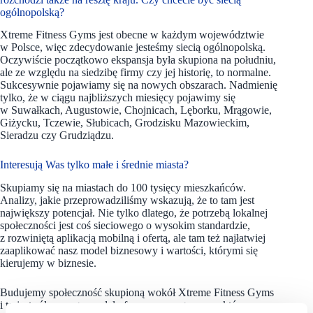
ogólnopolską?
Xtreme Fitness Gyms jest obecne w każdym województwie
w Polsce, więc zdecydowanie jesteśmy siecią ogólnopolską.
Oczywiście początkowo ekspansja była skupiona na południu,
ale ze względu na siedzibę firmy czy jej historię, to normalne.
Sukcesywnie pojawiamy się na nowych obszarach. Nadmienię
tylko, że w ciągu najbliższych miesięcy pojawimy się
w Suwałkach, Augustowie, Chojnicach, Lęborku, Mrągowie,
Giżycku, Tczewie, Słubicach, Grodzisku Mazowieckim,
Sieradzu czy Grudziądzu.
Interesują Was tylko małe i średnie miasta?
Skupiamy się na miastach do 100 tysięcy mieszkańców.
Analizy, jakie przeprowadziliśmy wskazują, że to tam jest
największy potencjał. Nie tylko dlatego, że potrzebą lokalnej
społeczności jest coś sieciowego o wysokim standardzie,
z rozwiniętą aplikacją mobilną i ofertą, ale tam też najłatwiej
zaaplikować nasz model biznesowy i wartości, którymi się
kierujemy w biznesie.
Budujemy społeczność skupioną wokół Xtreme Fitness Gyms
i to jest sól naszego modelu franczyzowego, rzecz którą