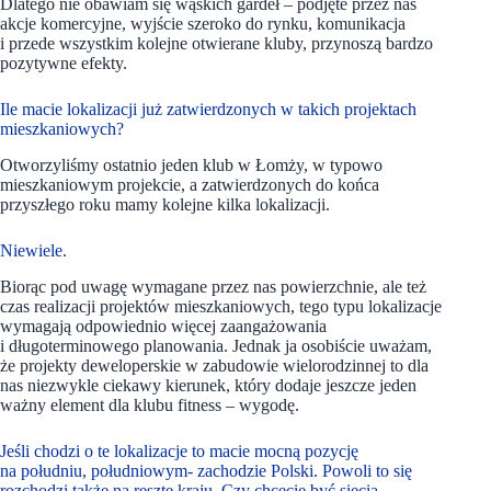
Dlatego nie obawiam się wąskich gardeł – podjęte przez nas
akcje komercyjne, wyjście szeroko do rynku, komunikacja
i przede wszystkim kolejne otwierane kluby, przynoszą bardzo
pozytywne efekty.
Ile macie lokalizacji już zatwierdzonych w takich projektach
mieszkaniowych?
Otworzyliśmy ostatnio jeden klub w Łomży, w typowo
mieszkaniowym projekcie, a zatwierdzonych do końca
przyszłego roku mamy kolejne kilka lokalizacji.
Niewiele.
Biorąc pod uwagę wymagane przez nas powierzchnie, ale też
czas realizacji projektów mieszkaniowych, tego typu lokalizacje
wymagają odpowiednio więcej zaangażowania
i długoterminowego planowania. Jednak ja osobiście uważam,
że projekty deweloperskie w zabudowie wielorodzinnej to dla
nas niezwykle ciekawy kierunek, który dodaje jeszcze jeden
ważny element dla klubu fitness – wygodę.
Jeśli chodzi o te lokalizacje to macie mocną pozycję
na południu, południowym- zachodzie Polski. Powoli to się
rozchodzi także na resztę kraju. Czy chcecie być siecią