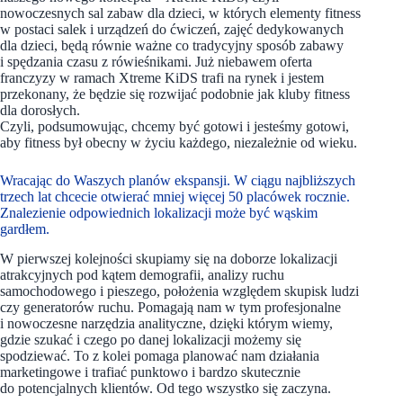
nowoczesnych sal zabaw dla dzieci, w których elementy fitness
w postaci salek i urządzeń do ćwiczeń, zajęć dedykowanych
dla dzieci, będą równie ważne co tradycyjny sposób zabawy
i spędzania czasu z rówieśnikami. Już niebawem oferta
franczyzy w ramach Xtreme KiDS trafi na rynek i jestem
przekonany, że będzie się rozwijać podobnie jak kluby fitness
dla dorosłych.
Czyli, podsumowując, chcemy być gotowi i jesteśmy gotowi,
aby fitness był obecny w życiu każdego, niezależnie od wieku.
Wracając do Waszych planów ekspansji. W ciągu najbliższych
trzech lat chcecie otwierać mniej więcej 50 placówek rocznie.
Znalezienie odpowiednich lokalizacji może być wąskim
gardłem.
W pierwszej kolejności skupiamy się na doborze lokalizacji
atrakcyjnych pod kątem demografii, analizy ruchu
samochodowego i pieszego, położenia względem skupisk ludzi
czy generatorów ruchu. Pomagają nam w tym profesjonalne
i nowoczesne narzędzia analityczne, dzięki którym wiemy,
gdzie szukać i czego po danej lokalizacji możemy się
spodziewać. To z kolei pomaga planować nam działania
marketingowe i trafiać punktowo i bardzo skutecznie
do potencjalnych klientów. Od tego wszystko się zaczyna.