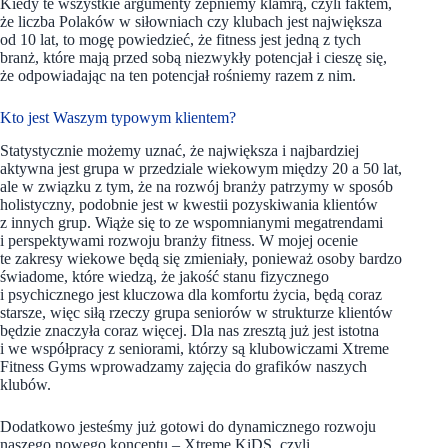
Kiedy te wszystkie argumenty zepniemy klamrą, czyli faktem,
że liczba Polaków w siłowniach czy klubach jest największa
od 10 lat, to mogę powiedzieć, że fitness jest jedną z tych
branż, które mają przed sobą niezwykły potencjał i cieszę się,
że odpowiadając na ten potencjał rośniemy razem z nim.
Kto jest Waszym typowym klientem?
Statystycznie możemy uznać, że największa i najbardziej
aktywna jest grupa w przedziale wiekowym między 20 a 50 lat,
ale w związku z tym, że na rozwój branży patrzymy w sposób
holistyczny, podobnie jest w kwestii pozyskiwania klientów
z innych grup. Wiąże się to ze wspomnianymi megatrendami
i perspektywami rozwoju branży fitness. W mojej ocenie
te zakresy wiekowe będą się zmieniały, ponieważ osoby bardzo
świadome, które wiedzą, że jakość stanu fizycznego
i psychicznego jest kluczowa dla komfortu życia, będą coraz
starsze, więc siłą rzeczy grupa seniorów w strukturze klientów
będzie znaczyła coraz więcej. Dla nas zresztą już jest istotna
i we współpracy z seniorami, którzy są klubowiczami Xtreme
Fitness Gyms wprowadzamy zajęcia do grafików naszych
klubów.
Dodatkowo jesteśmy już gotowi do dynamicznego rozwoju
naszego nowego konceptu – Xtreme KiDS, czyli