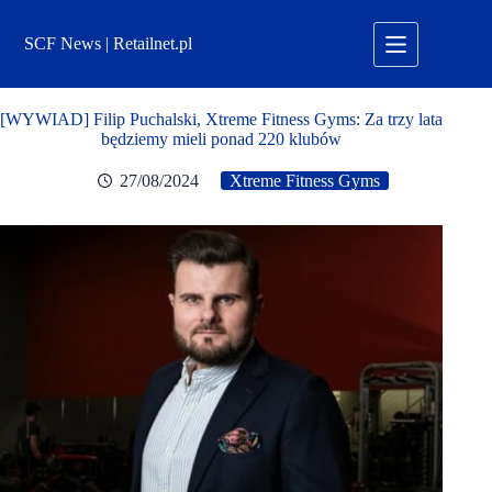
Przejdź
do
SCF News | Retailnet.pl
treści
[WYWIAD] Filip Puchalski, Xtreme Fitness Gyms: Za trzy lata
będziemy mieli ponad 220 klubów
27/08/2024
Xtreme Fitness Gyms