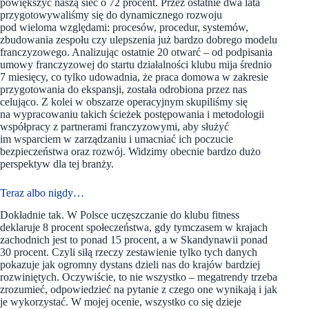
powiększyć naszą sieć o 72 procent. Przez ostatnie dwa lata
przygotowywaliśmy się do dynamicznego rozwoju
pod wieloma względami: procesów, procedur, systemów,
zbudowania zespołu czy ulepszenia już bardzo dobrego modelu
franczyzowego. Analizując ostatnie 20 otwarć – od podpisania
umowy franczyzowej do startu działalności klubu mija średnio
7 miesięcy, co tylko udowadnia, że praca domowa w zakresie
przygotowania do ekspansji, została odrobiona przez nas
celująco. Z kolei w obszarze operacyjnym skupiliśmy się
na wypracowaniu takich ścieżek postępowania i metodologii
współpracy z partnerami franczyzowymi, aby służyć
im wsparciem w zarządzaniu i umacniać ich poczucie
bezpieczeństwa oraz rozwój. Widzimy obecnie bardzo dużo
perspektyw dla tej branży.
Teraz albo nigdy…
Dokładnie tak. W Polsce uczęszczanie do klubu fitness
deklaruje 8 procent społeczeństwa, gdy tymczasem w krajach
zachodnich jest to ponad 15 procent, a w Skandynawii ponad
30 procent. Czyli siłą rzeczy zestawienie tylko tych danych
pokazuje jak ogromny dystans dzieli nas do krajów bardziej
rozwiniętych. Oczywiście, to nie wszystko – megatrendy trzeba
zrozumieć, odpowiedzieć na pytanie z czego one wynikają i jak
je wykorzystać. W mojej ocenie, wszystko co się dzieje