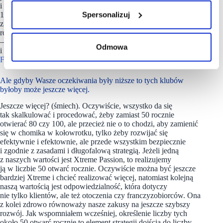
i obiektu. Poza tym, wszystko spinamy długoterminowymi –
Spersonalizuj
10-letnimi i dłuższymi – umowami najmu, więc współpraca
z nami ma mocne biznesowe uzasadnienie. Dodam rzecz
również niezwykle istotną z perspektywy rynku nieruchomości
– my jesteśmy najemcą powierzchni, więc formalnie stroną
Odmowa
i gwarantem realizacji umowy dla wynajmującego jest
Xtreme
Fitness Gyms
.
Ale gdyby Wasze oczekiwania były niższe to tych klubów
byłoby może jeszcze więcej.
Jeszcze więcej? (śmiech). Oczywiście, wszystko da się
tak skalkulować i procedować, żeby zamiast 50 rocznie
otwierać 80 czy 100, ale przecież nie o to chodzi, aby zamienić
się w chomika w kołowrotku, tylko żeby rozwijać się
efektywnie i efektownie, ale przede wszystkim bezpiecznie
i zgodnie z zasadami i długofalową strategią. Jeżeli jedną
z naszych wartości jest Xtreme Passion, to realizujemy
ją w liczbie 50 otwarć rocznie. Oczywiście można być jeszcze
bardziej Xtreme i chcieć realizować więcej, natomiast kolejną
naszą wartością jest odpowiedzialność, która dotyczy
nie tylko klientów, ale też otoczenia czy franczyzobiorców. Ona
z kolei zdrowo równoważy nasze zakusy na jeszcze szybszy
rozwój. Jak wspomniałem wcześniej, określenie liczby tych
około 50 otwarć rocznie to element strategii dojścia do liczby