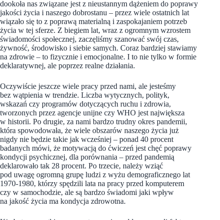
dookoła nas związane jest z nieustannym dążeniem do poprawy
jakości życia i naszego dobrostanu – przez wiele ostatnich lat
wiązało się to z poprawą materialną i zaspokajaniem potrzeb
życia w tej sferze. Z biegiem lat, wraz z ogromnym wzrostem
świadomości społecznej, zaczęliśmy szanować swój czas,
żywność, środowisko i siebie samych. Coraz bardziej stawiamy
na zdrowie – to fizycznie i emocjonalne. I to nie tylko w formie
deklaratywnej, ale poprzez realne działania.
Oczywiście jeszcze wiele pracy przed nami, ale jesteśmy
bez wątpienia w trendzie. Liczba wytycznych, polityk,
wskazań czy programów dotyczących ruchu i zdrowia,
tworzonych przez agencje unijne czy WHO jest największa
w historii. Po drugie, za nami bardzo trudny okres pandemii,
która spowodowała, że wiele obszarów naszego życia już
nigdy nie będzie takie jak wcześniej – ponad 40 procent
badanych mówi, że motywacją do ćwiczeń jest chęć poprawy
kondycji psychicznej, dla porównania – przed pandemią
deklarowało tak 28 procent. Po trzecie, należy wziąć
pod uwagę ogromną grupę ludzi z wyżu demograficznego lat
1970-1980, którzy spędzili lata na pracy przed komputerem
czy w samochodzie, ale są bardzo świadomi jaki wpływ
na jakość życia ma kondycja zdrowotna.