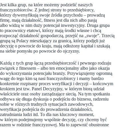
Jest kilka grup, na które możemy podzielić naszych
franczyzobiorców. Z jednej strony to przedsiębiorcy,
którzy dywersyfikują swoje źródła przychodu – prowadzą
firmę, mają działalność, fitness jest dla nich albo pasją
albo widzą w nim duży potencjał inwestycyjny. Druga grupa
to pracownicy etatowi, którzy mają środki własne i chcą
rozpocząć działalność gospodarczą, przejść na „swoje”. Trzecią
grupą są Polacy mieszkający za granicą, którzy podjęli już
decyzję o powrocie do kraju, mają odłożony kapitał i szukają
na siebie pomysłu po powrocie do ojczyzny.
Każdą z tych grup łączą przedsiębiorczość i pewnego rodzaju
związek z fitnessem – albo ten emocjonalny albo jako okazja
do wykorzystania potencjału branży. Przywiązujemy ogromną
wagę do tego kim są nasi franczyzobiorcy i mamy bardzo
konkretnie rozpisany proces weryfikacji i decyzji – końcowym
krokiem jest tzw. Panel Decyzyjny, w którym biorą udział
właściciele oraz osoby zarządzające siecią. Na tym spotkaniu
odbywa się długa dyskusja o podejściu do biznesu, radzeniu
sobie w różnych trudnych sytuacjach zawodowych,
weryfikacja podejścia do prowadzenia działalności,
zatrudniania ludzi itd. To dla nas kluczowy moment,
w którym podejmujemy wspólnie decyzję, czy chcemy być
razem w rodzinie franczyzowej. Ma to zapewnić obustronne