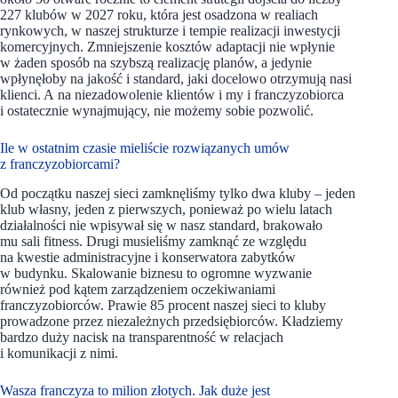
227 klubów w 2027 roku, która jest osadzona w realiach
rynkowych, w naszej strukturze i tempie realizacji inwestycji
komercyjnych. Zmniejszenie kosztów adaptacji nie wpłynie
w żaden sposób na szybszą realizację planów, a jedynie
wpłynęłoby na jakość i standard, jaki docelowo otrzymują nasi
klienci. A na niezadowolenie klientów i my i franczyzobiorca
i ostatecznie wynajmujący, nie możemy sobie pozwolić.
Ile w ostatnim czasie mieliście rozwiązanych umów
z franczyzobiorcami?
Od początku naszej sieci zamknęliśmy tylko dwa kluby – jeden
klub własny, jeden z pierwszych, ponieważ po wielu latach
działalności nie wpisywał się w nasz standard, brakowało
mu sali fitness. Drugi musieliśmy zamknąć ze względu
na kwestie administracyjne i konserwatora zabytków
w budynku. Skalowanie biznesu to ogromne wyzwanie
również pod kątem zarządzeniem oczekiwaniami
franczyzobiorców. Prawie 85 procent naszej sieci to kluby
prowadzone przez niezależnych przedsiębiorców. Kładziemy
bardzo duży nacisk na transparentność w relacjach
i komunikacji z nimi.
Wasza franczyza to milion złotych. Jak duże jest