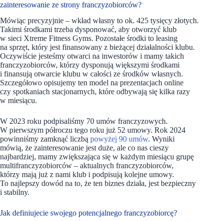
zainteresowanie ze strony franczyzobiorców?
Mówiąc precyzyjnie – wkład własny to ok. 425 tysięcy złotych.
Takimi środkami trzeba dysponować, aby otworzyć klub
w sieci Xtreme Fitness Gyms. Pozostałe środki to leasing
na sprzęt, który jest finansowany z bieżącej działalności klubu.
Oczywiście jesteśmy otwarci na inwestorów i mamy takich
franczyzobiorców, którzy dysponują większymi środkami
i finansują otwarcie klubu w całości ze środków własnych.
Szczegółowo opisujemy ten model na prezentacjach online
czy spotkaniach stacjonarnych, które odbywają się kilka razy
w miesiącu.
W 2023 roku podpisaliśmy 70 umów franczyzowych.
W pierwszym półroczu tego roku już 52 umowy. Rok 2024
powinniśmy zamknąć liczbą
powyżej 90 umów
. Wyniki
mówią, że zainteresowanie jest duże, ale co nas cieszy
najbardziej, mamy zwiększająca się w każdym miesiącu grupę
multifranczyzobiorców – aktualnych franczyzobiorców,
którzy mają już z nami klub i podpisują kolejne umowy.
To najlepszy dowód na to, że ten biznes działa, jest bezpieczny
i stabilny.
Jak definiujecie swojego potencjalnego franczyzobiorcę?