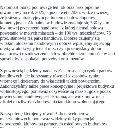
Natomiast biorąc pod uwagę ten rok oraz nasz pipeline
otwarciowy na rok 2025, a już nawet i 2026, widzę i wierzę,
że jesteśmy atrakcyjnym partnerem dla deweloperów
komercyjnych. Aktualnie w budowie znajduje się 530 tys. m
kw. nowej przestrzeni handlowej, z której niemal połowa
powstanie w małych miastach – do 100 tys. mieszkańców. 76
proc. stanowią też parki handlowe. Dobrze czujemy się
w takim otoczeniu handlowym i dobrze wpisujemy się swoją
ofertą w atrakcyjny tenant mix, czyli przemyślany dobór
najemców i rozmieszczenie ich w obrębie nieruchomości w taki
sposób, by zaspokajali potrzeby konsumentów.
Z pewnością będziemy nadal częścią rosnącego rynku parków
handlowych, ale korzystamy również z zasobów rynku
wtórnego i docieramy do właścicieli takich powierzchni.
Zakończyliśmy także prace koncepcyjne i projektowe budynku
wolnostojącego, ponieważ oczywiście są miasta, gdzie podaż
powierzchni handlowej jest skromna, ale widzimy w nich
z kolei możliwości zbudowania tam klubu wolnostojącego.
Naszą ofertę kierujemy również do deweloperów
mieszkaniowych, ponieważ widzimy duży potencjał
w tworzeniu klubów na partnerach osiedlowych budynków.