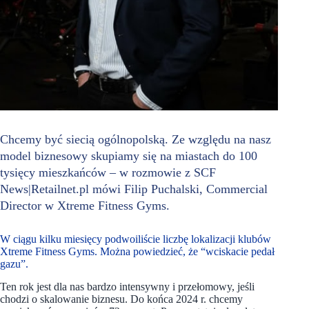
Chcemy być siecią ogólnopolską. Ze względu na nasz
model biznesowy skupiamy się na miastach do 100
tysięcy mieszkańców – w rozmowie z SCF
News|Retailnet.pl mówi Filip Puchalski, Commercial
Director w Xtreme Fitness Gyms.
W ciągu kilku miesięcy podwoiliście liczbę lokalizacji klubów
Xtreme Fitness Gyms. Można powiedzieć, że “wciskacie pedał
gazu”.
Ten rok jest dla nas bardzo intensywny i przełomowy, jeśli
chodzi o skalowanie biznesu. Do końca 2024 r. chcemy