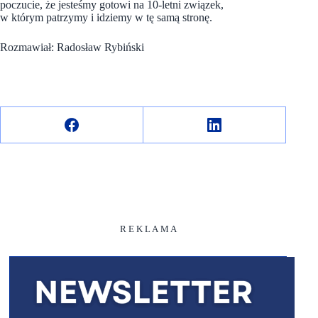
poczucie, że jesteśmy gotowi na 10-letni związek,
w którym patrzymy i idziemy w tę samą stronę.
Rozmawiał: Radosław Rybiński
R E K L A M A