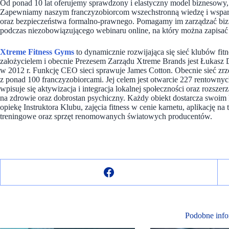
Od ponad 10 lat oferujemy sprawdzony i elastyczny model biznesowy,
Zapewniamy naszym franczyzobiorcom wszechstronną wiedzę i wsparcie
oraz bezpieczeństwa formalno-prawnego. Pomagamy im zarządzać bi
podczas niezobowiązującego webinaru online, na który można zapisać s
Xtreme Fitness Gyms
to dynamicznie rozwijająca się sieć klubów fi
założycielem i obecnie Prezesem Zarządu Xtreme Brands jest Łukasz 
w 2012 r. Funkcję CEO sieci sprawuje James Cotton. Obecnie sieć zr
z ponad 100 franczyzobiorcami. Jej celem jest otwarcie 227 rentown
wpisuje się aktywizacja i integracja lokalnej społeczności oraz rozsz
na zdrowie oraz dobrostan psychiczny. Każdy obiekt dostarcza swoim
opiekę Instruktora Klubu, zajęcia fitness w cenie karnetu, aplikację n
treningowe oraz sprzęt renomowanych światowych producentów.
Podobne info