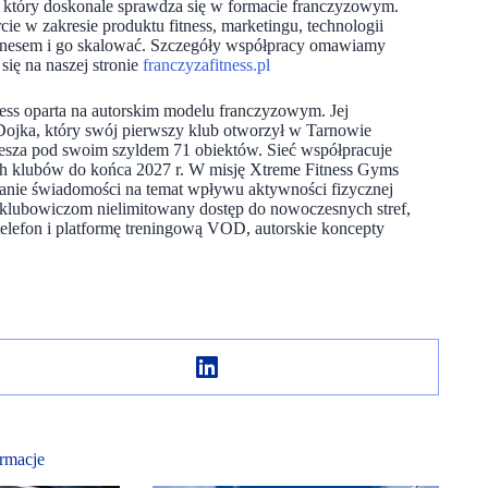
 który doskonale sprawdza się w formacie franczyzowym.
 w zakresie produktu fitness, marketingu, technologii
znesem i go skalować. Szczegóły współpracy omawiamy
ię na naszej stronie
franczyzafitness.pl
tness oparta na autorskim modelu franczyzowym. Jej
Dojka, który swój pierwszy klub otworzył w Tarnowie
zesza pod swoim szyldem 71 obiektów. Sieć współpracuje
ych klubów do końca 2027 r. W misję Xtreme Fitness Gyms
erzanie świadomości na temat wpływu aktywności fizycznej
 klubowiczom nielimitowany dostęp do nowoczesnych stref,
a telefon i platformę treningową VOD, autorskie koncepty
rmacje