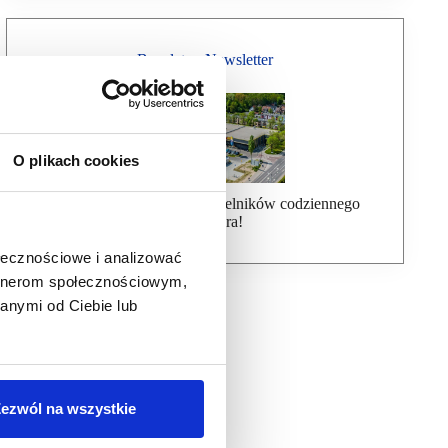
Bezpłatny Newsletter
O plikach cookies
Dołącz do ponad 7000 czytelników codziennego
newslettera!
ołecznościowe i analizować
artnerom społecznościowym,
anymi od Ciebie lub
ezwól na wszystkie