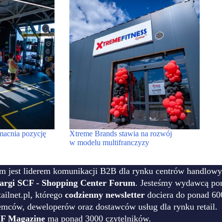
macnia pozycję
Xtreme Brands stawia na rozwój
w modelu multifranczyzy
m jest liderem komunikacji B2B dla rynku centrów handlowy
targi SCF - Shopping Center Forum
. Jesteśmy wydawcą por
ilnet.pl, którego
codzienny newsletter
dociera do ponad 60
emców, deweloperów oraz dostawców usług dla rynku retail.
F Magazine
ma ponad 3000 czytelników.