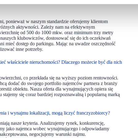
ni, ponieważ w naszym standardzie oferujemy klientom
cję różnych aktywności. Zależy nam na efektywnym
owierzchnię od 500 do 1000 mkw. oraz minimum trzy metry
o naszych klubowiczów, dostosować się do ich oczekiwań
inni mieć dostęp do parkingu. Mając na uwadze oszczędność
lizować inne potrzeby.
zieć właściciele nieruchomości? Dlaczego możecie być dla nich
ierzchni, co przekłada się na wyższy poziom rentowności.
hcą dodać do swojego portfolio najemców partnera z branży
restiż obiektu. Nasza oferta dla wynajmujących opiera się
tajemy się coraz bardziej rozpoznawalną i popularną marką
enia i wynajmu lokalizacji, mogą liczyć franczyzobiorcy?
iają nasze kryteria. Analizujemy rynek, konkurencję,
ałamy jako najemca wobec wynajmującego i odpowiadamy
e zaakceptowana, negocjujemy warunki najmu.