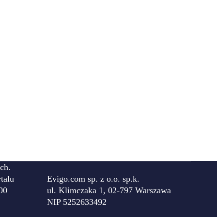
ch.
talu
Evigo.com sp. z o.o. sp.k.
00
ul. Klimczaka 1, 02-797 Warszawa
NIP 5252633492