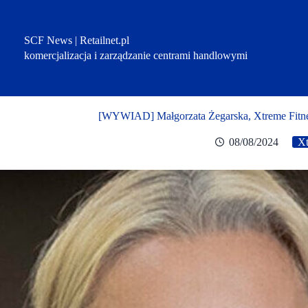
Przejdź
do
treści
SCF News | Retailnet.pl
komercjalizacja i zarządzanie centrami handlowymi
[WYWIAD] Małgorzata Żegarska, Xtreme Fitne
08/08/2024
Xt