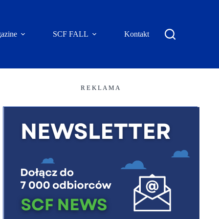
azine
SCF FALL
Kontakt
R E K L A M A