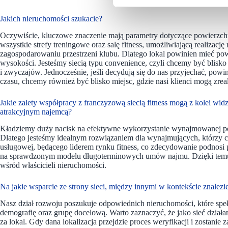
Jakich nieruchomości szukacie?
Oczywiście, kluczowe znaczenie mają parametry dotyczące powierzch
wszystkie strefy treningowe oraz salę fitness, umożliwiającą realiza
zagospodarowaniu przestrzeni klubu. Dlatego lokal powinien mieć p
wysokości. Jesteśmy siecią typu convenience, czyli chcemy być blisk
i zwyczajów. Jednocześnie, jeśli decydują się do nas przyjechać, pow
czasu, chcemy również być blisko miejsc, gdzie nasi klienci mogą zrea
Jakie zalety współpracy z franczyzową siecią fitness mogą z kolei wid
atrakcyjnym najemcą?
Kładziemy duży nacisk na efektywne wykorzystanie wynajmowanej pow
Dlatego jesteśmy idealnym rozwiązaniem dla wynajmujących, którzy c
usługowej, będącego liderem rynku fitness, co zdecydowanie podnosi p
na sprawdzonym modelu długoterminowych umów najmu. Dzięki temu s
wśród właścicieli nieruchomości.
Na jakie wsparcie ze strony sieci, między innymi w kontekście znalezi
Nasz dział rozwoju poszukuje odpowiednich nieruchomości, które spełn
demografię oraz grupę docelową. Warto zaznaczyć, że jako sieć dzi
za lokal. Gdy dana lokalizacja przejdzie proces weryfikacji i zostani