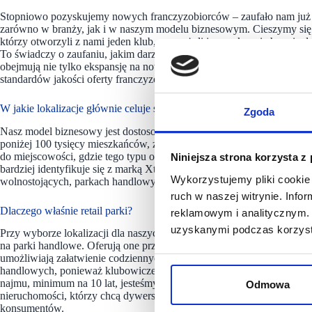
Stopniowo pozyskujemy nowych franczyzobiorców – zaufało nam już po
zarówno w branży, jak i w naszym modelu biznesowym. Cieszymy się r
którzy otworzyli z nami jeden klub, zauważyli jego sukces i chcą się 
To świadczy o zaufaniu, jakim darzony jest nie tylko nasz model, ale 
obejmują nie tylko ekspansję na nowe terytoria i zwiększanie liczby kl
standardów jakości oferty franczyzowej i usług dla klientów biznesow
W jakie lokalizacje głównie celuje sieć? Czy duże miasta nie są już zb
Zgoda
Nasz model biznesowy jest dostosowany zarówno do większych, jak i
poniżej 100 tysięcy mieszkańców, z minimalnym progiem wynoszącym 
do miejscowości, gdzie tego typu oferta jest niedostępna. Tym, co nas
Niniejsza strona korzysta z
bardziej identyfikuje się z marką Xtreme, co daje nam przewagę konk
Wykorzystujemy pliki cookie 
wolnostojących, parkach handlowych oraz galeriach, przy czym obecn
ruch w naszej witrynie. Inf
Dlaczego właśnie retail parki?
reklamowym i analitycznym. 
uzyskanymi podczas korzysta
Przy wyborze lokalizacji dla naszych klubów priorytetem jest komfort
na parki handlowe. Oferują one przestronne parkingi i znajdują się 
umożliwiają załatwienie codziennych spraw, takich jak zakupy, przy o
handlowych, ponieważ klubowicze odwiedzają je w mniej obleganych
najmu, minimum na 10 lat, jesteśmy stabilnym i wiarygodnym partner
Odmowa
nieruchomości, którzy chcą dywersyfikować działalność oraz dostoso
konsumentów.