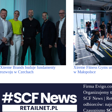
Xtreme Brands buduje fundamenty
Xtreme Fitness Gyms u
rozwoju w Czechach
w Małopolsce
Firma Evigo.co
Organizujemy
SCF News | Reta
odbiorców: naj
Czasopismo
SC