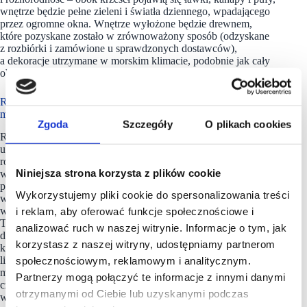
wnętrze będzie pełne zieleni i światła dziennego, wpadającego
przez ogromne okna. Wnętrze wyłożone będzie drewnem,
które pozyskane zostało w zrównoważony sposób (odzyskane
z rozbiórki i zamówione u sprawdzonych dostawców),
a dekoracje utrzymane w morskim klimacie, podobnie jak cały
obiekt.
Rzeczywiście strefa restauracyjna robi wrażenie. Czy ma być
magnesem na klientów?
Zgoda
Szczegóły
O plikach cookies
Różnorodność oferty oraz architektura wnętrza, które
udostępniamy klientom to obecnie najważniejsze tendencje
rozwoju handlu detalicznego. Strefy gastronomiczne
Niniejsza strona korzysta z plików cookie
w centrach handlowych zagarniają dla siebie coraz więcej
przestrzeni. Według analityków Cushman & Wakefield,
Wykorzystujemy pliki cookie do spersonalizowania treści
w nowo budowanych lub modernizowanych centrach
w Europie zajmują już około 15-20 proc. powierzchni najmu.
i reklam, aby oferować funkcje społecznościowe i
To specjalnie zaprojektowane duże przestrzenie zachęcające
analizować ruch w naszej witrynie. Informacje o tym, jak
do pozostania na dłużej i miejsca przyciągające i integrujące
korzystasz z naszej witryny, udostępniamy partnerom
klientów. Stanowią też istotny element bardzo modnych
lifestylowych projektów tzw. mixed-use. Ich rozwój w dużych
społecznościowym, reklamowym i analitycznym.
miastach (np. w zgentryfikowanych budynkach
Partnerzy mogą połączyć te informacje z innymi danymi
czy dzielnicach) pokazuje, jak ważne są te przestrzenie dla
otrzymanymi od Ciebie lub uzyskanymi podczas
współczesnego krajobrazu miejskiego i życia społecznego,