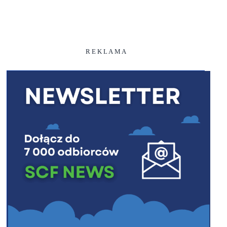
R E K L A M A