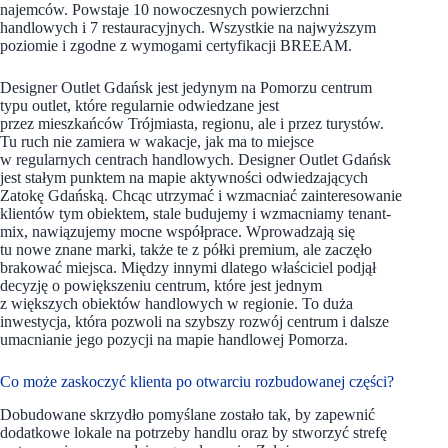
najemców. Powstaje 10 nowoczesnych powierzchni
handlowych i 7 restauracyjnych. Wszystkie na najwyższym
poziomie i zgodne z wymogami certyfikacji BREEAM.
Designer Outlet Gdańsk jest jedynym na Pomorzu centrum
typu outlet, które regularnie odwiedzane jest
przez mieszkańców Trójmiasta, regionu, ale i przez turystów.
Tu ruch nie zamiera w wakacje, jak ma to miejsce
w regularnych centrach handlowych. Designer Outlet Gdańsk
jest stałym punktem na mapie aktywności odwiedzających
Zatokę Gdańską. Chcąc utrzymać i wzmacniać zainteresowanie
klientów tym obiektem, stale budujemy i wzmacniamy tenant-
mix, nawiązujemy mocne współprace. Wprowadzają się
tu nowe znane marki, także te z półki premium, ale zaczęło
brakować miejsca. Między innymi dlatego właściciel podjął
decyzję o powiększeniu centrum, które jest jednym
z większych obiektów handlowych w regionie. To duża
inwestycja, która pozwoli na szybszy rozwój centrum i dalsze
umacnianie jego pozycji na mapie handlowej Pomorza.
Co może zaskoczyć klienta po otwarciu rozbudowanej części?
Dobudowane skrzydło pomyślane zostało tak, by zapewnić
dodatkowe lokale na potrzeby handlu oraz by stworzyć strefę