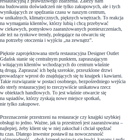
restauracyjną z prawdziwego zdarzenia. Zależy nam
na budowaniu doświadczeń nie tylko zakupowych, ale i tych
wynikających ze spędzania czasu w naszym centrum,
w unikalnych, klimatycznych, pięknych wnętrzach. To reakcja
na wymagania klientów, którzy lubią i chcą przebywać
w ciekawych, pomysłowo zaaranżowanych pomieszczeniach,
ale też na rynkowe trendy, polegające na otwarciu się
na potrzeby otoczenia i wyjściu „na zewnątrz”.
Pięknie zaprojektowana strefa restauracyjna Designer Outlet
Gdańsk stanie się centralnym punktem, zapraszającym
i witającym klientów wchodzących do centrum właśnie
tą drogą. Zapraszać ich będą szerokie, przeszklone drzwi
prowadzące wprost do znajdujących się tu knajpek i kawiarni.
Takie rozwiązanie w postaci osobnego, bezpośredniego wejścia
do strefy restauracyjnej to rzeczywiście unikatowa rzecz
w obiektach handlowych. To jest właśnie otwarcie się
na sąsiadów, którzy zyskają nowe miejsce spotkań,
nie tylko zakupowe.
Przeznaczenie przestrzeni na restauracje czy knajpki szybkiej
obsługi to jedno. Ważne, jak ta przestrzeń jest zaaranżowana –
najlepiej, żeby klient się w niej zakochał i chciał spędzać
tu czas. Dlatego inwestor postawił na nowoczesność
i różnorodność – obok krzeseł pojawią się ławki, kanapy i pufy,