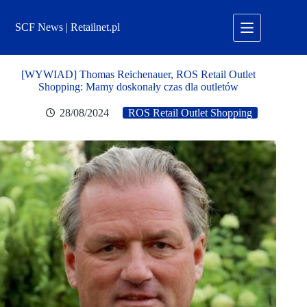
Przejdź
do
SCF News | Retailnet.pl
treści
[WYWIAD] Thomas Reichenauer, ROS Retail Outlet
Shopping: Mamy doskonały czas dla outletów
28/08/2024
ROS Retail Outlet Shopping