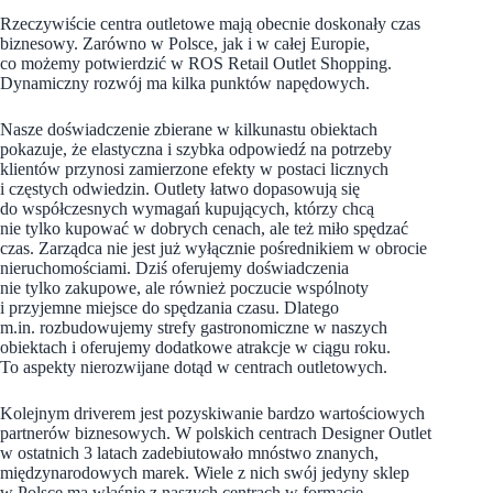
Rzeczywiście centra outletowe mają obecnie doskonały czas
biznesowy. Zarówno w Polsce, jak i w całej Europie,
co możemy potwierdzić w ROS Retail Outlet Shopping.
Dynamiczny rozwój ma kilka punktów napędowych.
Nasze doświadczenie zbierane w kilkunastu obiektach
pokazuje, że elastyczna i szybka odpowiedź na potrzeby
klientów przynosi zamierzone efekty w postaci licznych
i częstych odwiedzin. Outlety łatwo dopasowują się
do współczesnych wymagań kupujących, którzy chcą
nie tylko kupować w dobrych cenach, ale też miło spędzać
czas. Zarządca nie jest już wyłącznie pośrednikiem w obrocie
nieruchomościami. Dziś oferujemy doświadczenia
nie tylko zakupowe, ale również poczucie wspólnoty
i przyjemne miejsce do spędzania czasu. Dlatego
m.in. rozbudowujemy strefy gastronomiczne w naszych
obiektach i oferujemy dodatkowe atrakcje w ciągu roku.
To aspekty nierozwijane dotąd w centrach outletowych.
Kolejnym driverem jest pozyskiwanie bardzo wartościowych
partnerów biznesowych. W polskich centrach Designer Outlet
w ostatnich 3 latach zadebiutowało mnóstwo znanych,
międzynarodowych marek. Wiele z nich swój jedyny sklep
w Polsce ma właśnie z naszych centrach w formacie