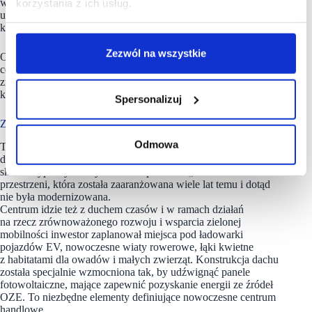
w którym jako centrum z 20-letnią tradycją chcemy
korzystania z ich usług.
uczestniczyć. Ta inwestycja będzie powodem, dla
którego klienci jeszcze chętniej wybiorą to centrum handlowe.
Zezwól na wszystkie
Oczywiście zawsze szeroka oferta handlowa i zawsze niższe
ceny będą największym magnesem, jednak nie można pominąć
znaczenia food courtu w procesie decyzyjnym współczesnego
kupującego. To silny oręż w walce o klienta.
Spersonalizuj
Zmieni się także otoczenie centrum?
Odmowa
Tak, wokół centrum już pojawia się nowa roślinność,
dosadzane są drzewa i krzewy. Wokół latarni powstanie zielony
skwer wypoczynkowy. To nasz sposób na „odbetonowanie”
przestrzeni, która została zaaranżowana wiele lat temu i dotąd
nie była modernizowana.
Centrum idzie też z duchem czasów i w ramach działań
na rzecz zrównoważonego rozwoju i wsparcia zielonej
mobilności inwestor zaplanował miejsca pod ładowarki
pojazdów EV, nowoczesne wiaty rowerowe, łąki kwietne
z habitatami dla owadów i małych zwierząt. Konstrukcja dachu
została specjalnie wzmocniona tak, by udźwignąć panele
fotowoltaiczne, mające zapewnić pozyskanie energii ze źródeł
OZE. To niezbędne elementy definiujące nowoczesne centrum
handlowe.