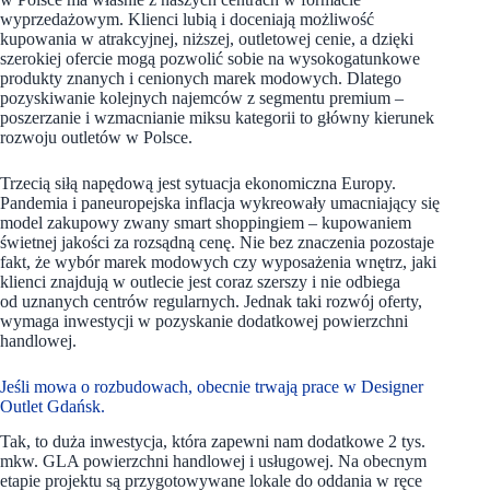
wyprzedażowym. Klienci lubią i doceniają możliwość
kupowania w atrakcyjnej, niższej, outletowej cenie, a dzięki
szerokiej ofercie mogą pozwolić sobie na wysokogatunkowe
produkty znanych i cenionych marek modowych. Dlatego
pozyskiwanie kolejnych najemców z segmentu premium –
poszerzanie i wzmacnianie miksu kategorii to główny kierunek
rozwoju outletów w Polsce.
Trzecią siłą napędową jest sytuacja ekonomiczna Europy.
Pandemia i paneuropejska inflacja wykreowały umacniający się
model zakupowy zwany smart shoppingiem – kupowaniem
świetnej jakości za rozsądną cenę. Nie bez znaczenia pozostaje
fakt, że wybór marek modowych czy wyposażenia wnętrz, jaki
klienci znajdują w outlecie jest coraz szerszy i nie odbiega
od uznanych centrów regularnych. Jednak taki rozwój oferty,
wymaga inwestycji w pozyskanie dodatkowej powierzchni
handlowej.
Jeśli mowa o rozbudowach, obecnie trwają prace w Designer
Outlet Gdańsk.
Tak, to duża inwestycja, która zapewni nam dodatkowe 2 tys.
mkw. GLA powierzchni handlowej i usługowej. Na obecnym
etapie projektu są przygotowywane lokale do oddania w ręce