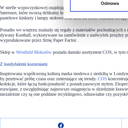
Odmowa
W strefie wypoczynkowej znajdują się krzesła autorstwa Jonasa Lutza,
Sørensen, które tworzą delikatny kontrast z nowoczesnymi, ciemnym
pastelowe kinkiety i lampy stołowe Bon Bon od Helle Mardahl kreują c
Ponadto we wnętrzu znalazły się regały z materiałów pochodzących z re
dywany Kasthall, wykonywane na zamówienie z nadwyżek przędzy produ
wyprodukowane przez firmę Paper Factor.
Sklep w
Westfield Mokotów
posiada damski asortyment COS, w tym n
Z londyńskimi korzeniami
Inspirowana współczesną kulturą marka modowa z siedzibą w Londynie
by przetrwać próbę czasu oraz zmieniające się trendy.
COS
koncentruj
kolekcje, które łączą funkcjonalność z ponadczasowym stylem. Ekspery
rozwijane, z uwzględniając najnowsze osiągnięcia w dziedzinie krawi
niezależnie czy są one poddane recyklingowi, odnawialne czy pozy