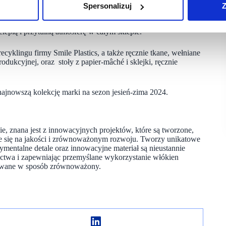
Spersonalizuj
Z
 a także ławki i pufy studia NOR11, obite ekologiczną skórą
i, drewnianymi meblami w przymierzalniach. Dodatkowo,
iepłą i przytulną atmosferę w całym sklepie.
cyklingu firmy Smile Plastics, a także ręcznie tkane, wełniane
kcyjnej, oraz stoły z papier-mâché i sklejki, ręcznie
ajnowszą kolekcję marki na sezon jesień-zima 2024.
, znana jest z innowacyjnych projektów, które są tworzone,
e się na jakości i zrównoważonym rozwoju. Tworzy unikatowe
mentalne detale oraz innowacyjne materiał są nieustannie
ectwa i zapewniając przemyślane wykorzystanie włókien
skiwane w sposób zrównoważony.