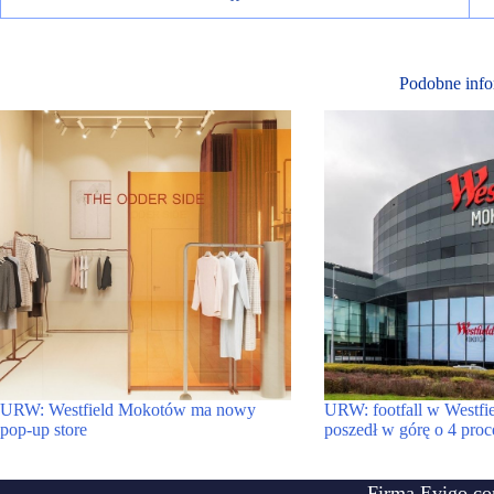
Podobne info
URW: Westfield Mokotów ma nowy
URW: footfall w Westf
pop-up store
poszedł w górę o 4 proc
Firma Evigo.co