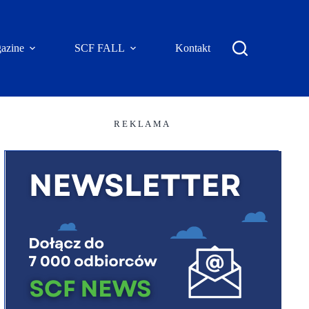
azine
SCF FALL
Kontakt
R E K L A M A