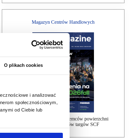
Magazyn Centrów Handlowych
O plikach cookies
ołecznościowe i analizować
artnerom społecznościowym,
anymi od Ciebie lub
Bezpłatna wysyłka dla najemców powierzchni
handlowej, uczestników targów SCF