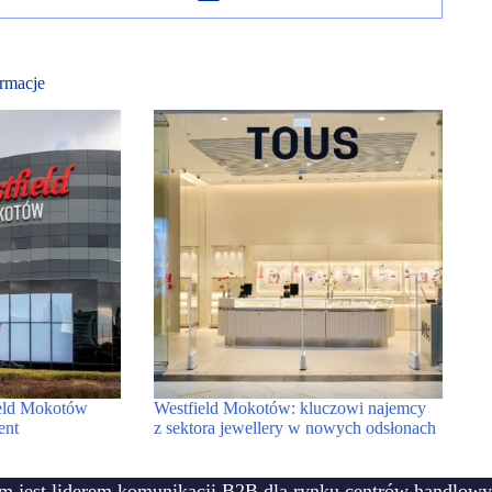
rmacje
ield Mokotów
Westfield Mokotów: kluczowi najemcy
ent
z sektora jewellery w nowych odsłonach
m jest liderem komunikacji B2B dla rynku centrów handlowy