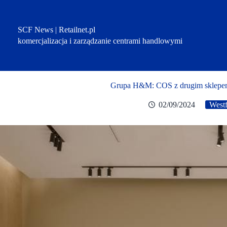
Przejdź
do
treści
SCF News | Retailnet.pl
komercjalizacja i zarządzanie centrami handlowymi
Grupa H&M: COS z drugim sklepem
02/09/2024
West