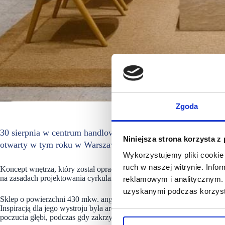
Zgoda
30 sierpnia w centrum handlowym Westfield Mokotów otworz
Niniejsza strona korzysta z
otwarty w tym roku w Warszawie. Sklep ma powierzchnię 4
Wykorzystujemy pliki cookie 
ruch w naszej witrynie. Inf
Koncept wnętrza, który został opracowany przy współpracy z architek
na zasadach projektowania cyrkularnego i prezentuje imponujące formy
reklamowym i analitycznym. 
uzyskanymi podczas korzysta
Sklep o powierzchni 430 mkw. angażuje zmysły za pomocą technik prz
Inspiracją dla jego wystroju była architektura warszawskiego Starego
poczucia głębi, podczas gdy zakrzywione ściany definiują poczucie prz