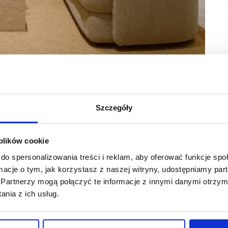
Szczegóły
ył się nowy sklep COS. To już drugi sklep marki
 plików cookie
30 mkw.
do spersonalizowania treści i reklam, aby oferować funkcje sp
ormacje o tym, jak korzystasz z naszej witryny, udostępniamy p
tami i ekspertami ds. zrównoważonego rozwoju, opiera się
 architektoniczne oraz przemyślanie dobrane tekstury.
Partnerzy mogą połączyć te informacje z innymi danymi otrzym
nia z ich usług.
estrzennych oraz kreatywnego wykorzystania światła i koloru.
 Miasta. Efektowne wykończenia z gliny nadają wnętrzu
estrzeni.