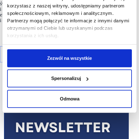
świetne oferty skandynawskich produktów do spania
korzystasz z naszej witryny, udostępniamy partnerom
i mieszkania rosnącej liczbie naszych klientów oraz podczas
społecznościowym, reklamowym i analitycznym.
ekspansji do nowych krajów” – mówi Rami Jensen, President
i CEO
JYSK
.
Partnerzy mogą połączyć te informacje z innymi danymi
otrzymanymi od Ciebie lub uzyskanymi podczas
korzystania z ich usług.
Zezwól na wszystkie
Spersonalizuj
Odmowa
R E K L A M A