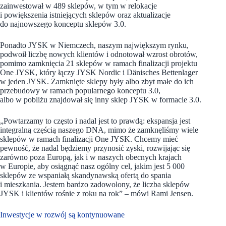
zainwestował w 489 sklepów, w tym w relokacje
i powiększenia istniejących sklepów oraz aktualizacje
do najnowszego konceptu sklepów 3.0.
Ponadto JYSK w Niemczech, naszym największym rynku,
podwoił liczbę nowych klientów i odnotował wzrost obrotów,
pomimo zamknięcia 21 sklepów w ramach finalizacji projektu
One JYSK, który łączy JYSK Nordic i Dänisches Bettenlager
w jeden JYSK. Zamknięte sklepy były albo zbyt małe do ich
przebudowy w ramach popularnego konceptu 3.0,
albo w pobliżu znajdował się inny sklep JYSK w formacie 3.0.
„Powtarzamy to często i nadal jest to prawdą: ekspansja jest
integralną częścią naszego DNA, mimo że zamknęliśmy wiele
sklepów w ramach finalizacji One JYSK. Chcemy mieć
pewność, że nadal będziemy przynosić zyski, rozwijając się
zarówno poza Europą, jak i w naszych obecnych krajach
w Europie, aby osiągnąć nasz ogólny cel, jakim jest 5 000
sklepów ze wspaniałą skandynawską ofertą do spania
i mieszkania. Jestem bardzo zadowolony, że liczba sklepów
JYSK i klientów rośnie z roku na rok” – mówi Rami Jensen.
Inwestycje w rozwój są kontynuowane