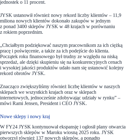
jednostek o 11 procent.
JYSK ustanowił również nowy rekord liczby klientów – 11,9
miliona nowych klientów dokonało zakupów w jednym
z ponad 3400 sklepów JYSK w 48 krajach w porównaniu
z rokiem poprzednim.
„Chciałbym podziękować naszym pracownikom za ich ciężką
pracę i poświęcenie, a także za ich podejście do klienta.
Początek roku finansowego był trudny ze względu na niską
sprzedaż, ale dzięki skupieniu się na konkurencyjnych cenach
i wysokiej jakości produktów udało nam się ustanowić kolejny
rekord obrotów JYSK.
Znacząco zwiększyliśmy również liczbę klientów w naszych
sklepach we wszystkich krajach oraz w sklepach
internetowych, jednocześnie zdobywając udziały w rynku” –
mówi Rami Jensen, President i CEO JYSK.
Nowe sklepy i nowy kraj
W FY24 JYSK kontynuował ekspansję i ogłosił plany otwarcia
pierwszych sklepów w Maroku wiosną 2025 roku. JYSK
otworzył również 137 nowych sklepów, a ponadto