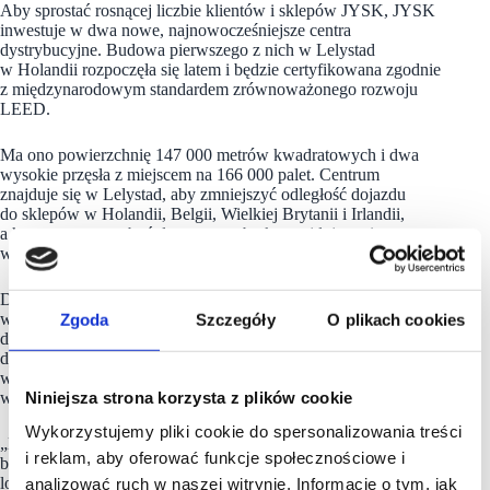
Aby sprostać rosnącej liczbie klientów i sklepów JYSK, JYSK
inwestuje w dwa nowe, najnowocześniejsze centra
dystrybucyjne. Budowa pierwszego z nich w Lelystad
w Holandii rozpoczęła się latem i będzie certyfikowana zgodnie
z międzynarodowym standardem zrównoważonego rozwoju
LEED.
Ma ono powierzchnię 147 000 metrów kwadratowych i dwa
wysokie przęsła z miejscem na 166 000 palet. Centrum
znajduje się w Lelystad, aby zmniejszyć odległość dojazdu
do sklepów w Holandii, Belgii, Wielkiej Brytanii i Irlandii,
a kontenery mogą być dostarczane barką znajdującą się
w pobliżu.
Drugie nowoczesne centrum dystrybucyjne powstanie
Zgoda
Szczegóły
O plikach cookies
w Almenara w południowej Hiszpanii i zastąpi obecne centrum
dystrybucyjne w pobliżu Walencji. Nowe centrum
dystrybucyjne
JYSK
będzie bardzo podobne do tego
w Holandii i będzie obsługiwać ponad 150 sklepów
Niniejsza strona korzysta z plików cookie
w Hiszpanii, Portugalii i Maroku.
Wykorzystujemy pliki cookie do spersonalizowania treści
„Dzięki naszym dwóm nowym centrom dystrybucyjnym
i reklam, aby oferować funkcje społecznościowe i
będziemy w stanie jeszcze bardziej wzmocnić naszą globalną
logistykę, dzięki czemu będziemy mogli nadal dostarczać
analizować ruch w naszej witrynie. Informacje o tym, jak