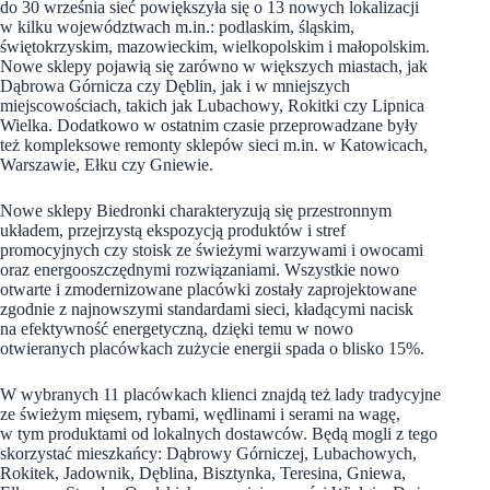
do 30 września sieć powiększyła się o 13 nowych lokalizacji
w kilku województwach m.in.: podlaskim, śląskim,
świętokrzyskim, mazowieckim, wielkopolskim i małopolskim.
Nowe sklepy pojawią się zarówno w większych miastach, jak
Dąbrowa Górnicza czy Dęblin, jak i w mniejszych
miejscowościach, takich jak Lubachowy, Rokitki czy Lipnica
Wielka. Dodatkowo w ostatnim czasie przeprowadzane były
też kompleksowe remonty sklepów sieci m.in. w Katowicach,
Warszawie, Ełku czy Gniewie.
Nowe sklepy Biedronki charakteryzują się przestronnym
układem, przejrzystą ekspozycją produktów i stref
promocyjnych czy stoisk ze świeżymi warzywami i owocami
oraz energooszczędnymi rozwiązaniami. Wszystkie nowo
otwarte i zmodernizowane placówki zostały zaprojektowane
zgodnie z najnowszymi standardami sieci, kładącymi nacisk
na efektywność energetyczną, dzięki temu w nowo
otwieranych placówkach zużycie energii spada o blisko 15%.
W wybranych 11 placówkach klienci znajdą też lady tradycyjne
ze świeżym mięsem, rybami, wędlinami i serami na wagę,
w tym produktami od lokalnych dostawców. Będą mogli z tego
skorzystać mieszkańcy: Dąbrowy Górniczej, Lubachowych,
Rokitek, Jadownik, Dęblina, Bisztynka, Teresina, Gniewa,