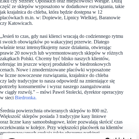
Ełku czy Strzelec Opolskich oraz miejscowości Wielgie. Dużą
część ze sklepów wyposażono w dodatkowe rozwiązania, takie
jak krajalnica do chleba, która będzie dostępna w 12
placówkach m.in. w: Dopiewie, Lipnicy Wielkiej, Baranowie
czy Katowicach.
„Jesień to czas, gdy nasi klienci wracają do codziennego rytmu
i swoich obowiązków po wakacyjnej przerwie. Dlatego
właśnie teraz intensyfikujemy nasze działania, otwierając
prawie 20 nowych lub wyremontowanych sklepów w różnych
zakątkach Polski. Chcemy być blisko naszych klientów,
oferując im jeszcze więcej produktów w biedronkowych
cenach. Nowe i zmodernizowane placówki wyposażone
w liczne nowoczesne rozwiązania, krajalnice do chleba
czy lady tradycyjne to nasza odpowiedź na zmieniające się
potrzeby konsumentów i wyraz naszego zaangażowania
w ciągły rozwój.” – mówi Paweł Stolecki, dyrektor operacyjny
w sieci
Biedronka.
Średnia powierzchnia otwieranych sklepów to 800 m2.
Większość sklepów posiada 3 tradycyjne kasy liniowe
oraz liczne kasy samoobsługowe, które pozwalają skrócić czas
oczekiwania w kolejce. Przy większości placówek na klientów
zmotoryzowanych czekają także obszerne parkingi.