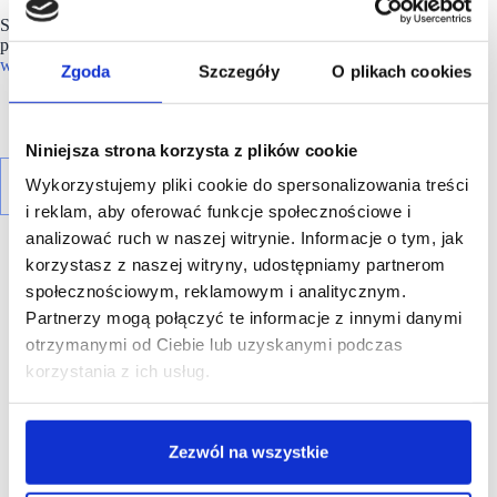
Szczegółowe informacje dotyczące godzin otwarcia
poszczególnych sklepów są dostępne w placówkach, na stronie
www.biedronka.pl/sklepy
oraz w aplikacji mobilnej Biedronki.
Zgoda
Szczegóły
O plikach cookies
Niniejsza strona korzysta z plików cookie
Wykorzystujemy pliki cookie do spersonalizowania treści
i reklam, aby oferować funkcje społecznościowe i
analizować ruch w naszej witrynie. Informacje o tym, jak
korzystasz z naszej witryny, udostępniamy partnerom
społecznościowym, reklamowym i analitycznym.
Partnerzy mogą połączyć te informacje z innymi danymi
otrzymanymi od Ciebie lub uzyskanymi podczas
R E K L A M A
korzystania z ich usług.
Zezwól na wszystkie