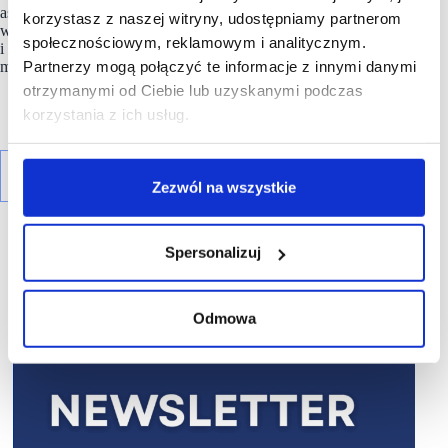
asortymentu. W planach jest również organizacja regularnych
korzystasz z naszej witryny, udostępniamy partnerom
wydarzeń z atrakcjami, pokazami motocyklowymi
społecznościowym, reklamowym i analitycznym.
i spotkaniami z ciekawymi osobistościami ze świata
Partnerzy mogą połączyć te informacje z innymi danymi
motocyklowego.
otrzymanymi od Ciebie lub uzyskanymi podczas
korzystania z ich usług.
Zezwól na wszystkie
Spersonalizuj
Odmowa
R E K L A M A