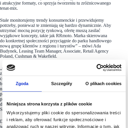
i atrakcyjne formaty, co sprzyja tworzeniu tu zróżnicowanego
tenat-mix.
Stale monitorujemy trendy konsumenckie i przewidujemy
potrzeby, ponieważ te zmieniają się bardzo dynamicznie. Aby
utrzymać mocną pozycję rynkową, ofertę muszą zasilać
wyjątkowe koncepty, takie jak RRmoto. Marka skierowana
do konkretnej społeczności przyciągnie do parku handlowego
nową grupę klientów z regionu i turystów” – mówi Ada
Budynek, Leasing Team Manager, Associate, Retail Agency
Poland, Cushman & Wakefield.
„Cieszymy się, że
Morski Park Handlowy
jest jednym
z najpopularniejszych tego typu obiektów na Pomorzu,
co ma bezpośrednie odzwierciedlenie w decyzjach
Zgoda
Szczegóły
O plikach cookies
biznesowych nowych najemców. Jesteśmy otwarci
na niestandardowe projekty marketingowe, a marka RRmoto
poza ofertą handlową wnosi wiele aktywności wspierających
proces sprzedażowy. Dołączenie firmy do grona najemców jest
Niniejsza strona korzysta z plików cookie
dla nas pozytywną informacją zwrotną” – podsumowuje Marek
Skoczylas, przedstawiciel spółki GRP, właściciela
obiektu.
Wykorzystujemy pliki cookie do spersonalizowania treści
i reklam, aby oferować funkcje społecznościowe i
Duża powierzchnia sklepu pozwoli RRmoto na stworzenie stref
analizować ruch w naszej witrynie. Informacje o tym, jak
wypoczynkowych dla motocyklistów oraz poszerzenie