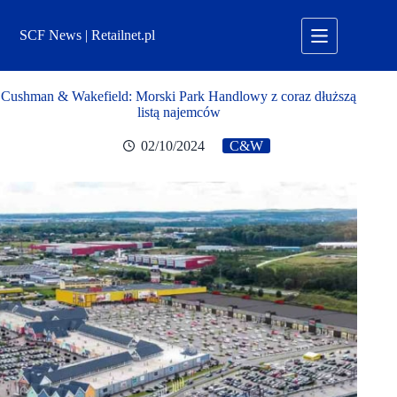
Przejdź
do
SCF News | Retailnet.pl
treści
Cushman & Wakefield: Morski Park Handlowy z coraz dłuższą
listą najemców
02/10/2024
C&W