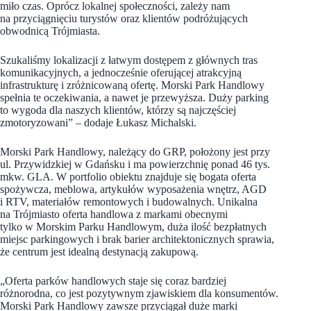
miło czas. Oprócz lokalnej społeczności, zależy nam
na przyciągnięciu turystów oraz klientów podróżujących
obwodnicą Trójmiasta.
Szukaliśmy lokalizacji z łatwym dostępem z głównych tras
komunikacyjnych, a jednocześnie oferującej atrakcyjną
infrastrukturę i zróżnicowaną ofertę. Morski Park Handlowy
spełnia te oczekiwania, a nawet je przewyższa. Duży parking
to wygoda dla naszych klientów, którzy są najczęściej
zmotoryzowani” – dodaje Łukasz Michalski.
Morski Park Handlowy, należący do GRP, położony jest przy
ul. Przywidzkiej w Gdańsku i ma powierzchnię ponad 46 tys.
mkw. GLA. W portfolio obiektu znajduje się bogata oferta
spożywcza, meblowa, artykułów wyposażenia wnętrz, AGD
i RTV, materiałów remontowych i budowalnych. Unikalna
na Trójmiasto oferta handlowa z markami obecnymi
tylko w Morskim Parku Handlowym, duża ilość bezpłatnych
miejsc parkingowych i brak barier architektonicznych sprawia,
że centrum jest idealną destynacją zakupową.
„Oferta parków handlowych staje się coraz bardziej
różnorodna, co jest pozytywnym zjawiskiem dla konsumentów.
Morski Park Handlowy zawsze przyciągał duże marki