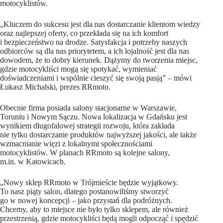
motocyklistów.
„Kluczem do sukcesu jest dla nas dostarczanie klientom wiedzy
oraz najlepszej oferty, co przekłada się na ich komfort
i bezpieczeństwo na drodze. Satysfakcja i potrzeby naszych
odbiorców są dla nas priorytetem, a ich lojalność jest dla nas
dowodem, że to dobry kierunek. Dążymy do tworzenia miejsc,
gdzie motocykliści mogą się spotykać, wymieniać
doświadczeniami i wspólnie cieszyć się swoją pasją” – mówi
Łukasz Michalski, prezes RRmoto.
Obecnie firma posiada salony stacjonarne w Warszawie,
Toruniu i Nowym Sączu. Nowa lokalizacja w Gdańsku jest
wynikiem długofalowej strategii rozwoju, która zakłada
nie tylko dostarczanie produktów najwyższej jakości, ale także
wzmacnianie więzi z lokalnymi społecznościami
motocyklistów. W planach RRmoto są kolejne salony,
m.in. w Katowicach.
„Nowy sklep RRmoto w Trójmieście będzie wyjątkowy.
To nasz piąty salon, dlatego postanowiliśmy stworzyć
go w nowej koncepcji – jako przystań dla podróżnych.
Chcemy, aby to miejsce nie było tylko sklepem, ale również
przestrzenią, gdzie motocykliści będą mogli odpocząć i spędzić