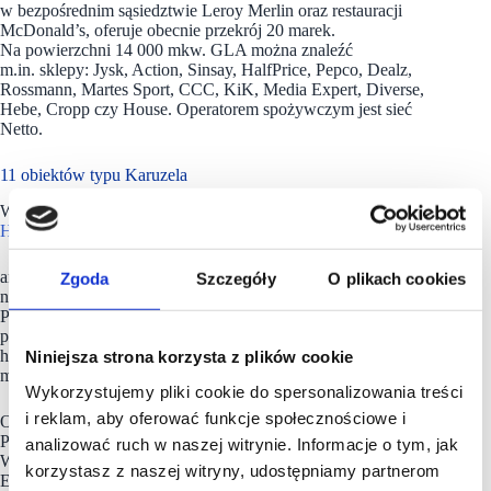
w bezpośrednim sąsiedztwie Leroy Merlin oraz restauracji
McDonald’s, oferuje obecnie przekrój 20 marek.
Na powierzchni 14 000 mkw. GLA można znaleźć
m.in. sklepy: Jysk, Action, Sinsay, HalfPrice, Pepco, Dealz,
Rossmann, Martes Sport, CCC, KiK, Media Expert, Diverse,
Hebe, Cropp czy House. Operatorem spożywczym jest sieć
Netto.
11 obiektów typu Karuzela
Właścicielem Centrów Handlowych Karuzela jest
Karuzela
Holding
i belgijski fundusz inwestycyjny Mitiska REIM.
aruzela Holding to firma specjalizująca się w inwestycjach
Zgoda
Szczegóły
O plikach cookies
na rynku nieruchomości handlowych na terenie całej Polski.
Poprzez swoje biura w Warszawie i Poznaniu realizuje cały
proces deweloperski, koncentrując się na budowie parków
handlowych i małych galerii w miastach o wielkości 20–60 tys.
Niniejsza strona korzysta z plików cookie
mieszkańców.
Wykorzystujemy pliki cookie do spersonalizowania treści
i reklam, aby oferować funkcje społecznościowe i
Obecnie pod nazwą
Karuzela
działają obiekty w 11 miastach
Polski: w Kołobrzegu, Białej Podlaskiej, Świebodzinie,
analizować ruch w naszej witrynie. Informacje o tym, jak
Wodzisławiu Śląskim, Turku, Lublińcu, Wągrowcu, Wrześni,
korzystasz z naszej witryny, udostępniamy partnerom
Ełku, Puławach i Jastrzębiu-Zdroju.