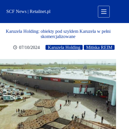
Przejdź
do
SCF News | Retailnet.pl
treści
Karuzela Holding: obiekty pod szyldem Karuzela w pełni
skomercjalizowane
07/10/2024
Karuzela Holding
Mitiska REIM