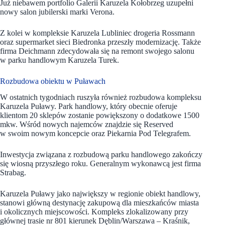
Już niebawem portfolio Galerii Karuzela Kołobrzeg uzupełni
nowy salon jubilerski marki Verona.
Z kolei w kompleksie Karuzela Lubliniec drogeria Rossmann
oraz supermarket sieci Biedronka przeszły modernizację. Także
firma Deichmann zdecydowała się na remont swojego salonu
w parku handlowym Karuzela Turek.
Rozbudowa obiektu w Puławach
W ostatnich tygodniach ruszyła również rozbudowa kompleksu
Karuzela Puławy. Park handlowy, który obecnie oferuje
klientom 20 sklepów zostanie powiększony o dodatkowe 1500
mkw. Wśród nowych najemców znajdzie się Reserved
w swoim nowym koncepcie oraz
Piekarnia Pod Telegrafem.
Inwestycja związana z rozbudową parku handlowego zakończy
się wiosną przyszłego roku. Generalnym wykonawcą jest firma
Strabag.
Karuzela Puławy jako największy w regionie obiekt handlowy,
stanowi główną destynację zakupową dla mieszkańców miasta
i okolicznych miejscowości. Kompleks zlokalizowany przy
głównej trasie nr 801 kierunek Dęblin/Warszawa – Kraśnik,