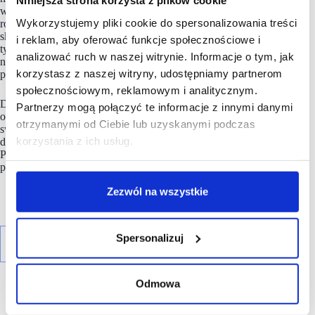
Niniejsza strona korzysta z plików cookie
wsparcie marketingowe, dostęp do wiedzy oraz nowoczesne
Wykorzystujemy pliki cookie do spersonalizowania treści
rozwiązania technologiczne wspierające prowadzenie i rozwój
sklepu. Z liczbą ponad 19 tys. zatrudnianych pracowników i 90
i reklam, aby oferować funkcje społecznościowe i
tys. klientów, Eurocash od lat zajmuje miejsce w TOP10
analizować ruch w naszej witrynie. Informacje o tym, jak
największych polskich firm, kompleksowo kształtując rynek
korzystasz z naszej witryny, udostępniamy partnerom
polskiego handlu i wyznaczając kierunki rozwoju branży.
społecznościowym, reklamowym i analitycznym.
Dąży do tego, by wyznaczać trendy także w zakresie
Partnerzy mogą połączyć te informacje z innymi danymi
odpowiedzialności. Do 2030 r.
Grupa
zamierza zmniejszyć
otrzymanymi od Ciebie lub uzyskanymi podczas
swoją emisję CO
o 47,7 proc. w ramach strategii
2
korzystania z ich usług.
dekarbonizacji, jaką przyjęła w 2022 r. – w zgodzie z celami
Porozumienia Paryskiego, w ramach ścieżki określonej
przez Science Based Targets Initiative (SBTi).
Zezwól na wszystkie
Spersonalizuj
Odmowa