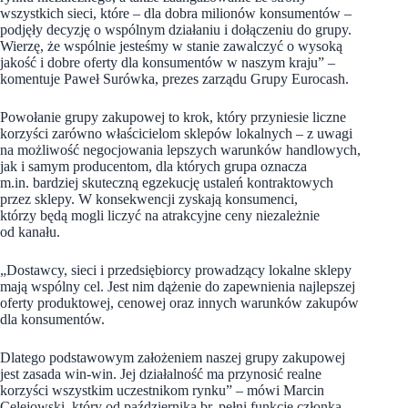
wszystkich sieci, które – dla dobra milionów konsumentów –
podjęły decyzję o wspólnym działaniu i dołączeniu do grupy.
Wierzę, że wspólnie jesteśmy w stanie zawalczyć o wysoką
jakość i dobre oferty dla konsumentów w naszym kraju”
–
komentuje Paweł Surówka, prezes zarządu Grupy Eurocash.
Powołanie grupy zakupowej to krok, który przyniesie liczne
korzyści zarówno właścicielom sklepów lokalnych – z uwagi
na możliwość negocjowania lepszych warunków handlowych,
jak i samym producentom, dla których grupa oznacza
m.in. bardziej skuteczną egzekucję ustaleń kontraktowych
przez sklepy. W konsekwencji zyskają konsumenci,
którzy będą mogli liczyć na atrakcyjne ceny niezależnie
od kanału.
„Dostawcy, sieci i przedsiębiorcy prowadzący lokalne sklepy
mają wspólny cel. Jest nim dążenie do zapewnienia najlepszej
oferty produktowej, cenowej oraz innych warunków zakupów
dla konsumentów.
Dlatego podstawowym założeniem naszej grupy zakupowej
jest zasada win-win. Jej działalność ma przynosić realne
korzyści wszystkim uczestnikom rynku” – mówi Marcin
Celejowski, który od października br. pełni funkcję członka