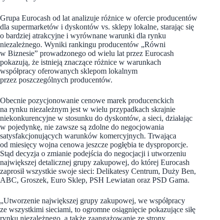
Grupa Eurocash od lat analizuje różnice w ofercie producentów
dla supermarketów i dyskontów vs. sklepy lokalne, starając się
o bardziej atrakcyjne i wyrównane warunki dla rynku
niezależnego. Wyniki rankingu producentów „Równi
w Biznesie” prowadzonego od wielu lat przez Eurocash
pokazują, że istnieją znaczące różnice w warunkach
współpracy oferowanych sklepom lokalnym
przez poszczególnych producentów.
Obecnie pozycjonowanie cenowe marek producenckich
na rynku niezależnym jest w wielu przypadkach skrajnie
niekonkurencyjne w stosunku do dyskontów, a sieci, działając
w pojedynkę, nie zawsze są zdolne do negocjowania
satysfakcjonujących warunków komercyjnych. Trwająca
od miesięcy wojna cenowa jeszcze pogłębia te dysproporcje.
Stąd decyzja o zmianie podejścia do negocjacji i utworzeniu
największej detalicznej grupy zakupowej, do której Eurocash
zaprosił wszystkie swoje sieci: Delikatesy Centrum, Duży Ben,
ABC, Groszek, Euro Sklep, PSH Lewiatan oraz PSD Gama.
„Utworzenie największej grupy zakupowej, we współpracy
ze wszystkimi sieciami, to ogromne osiągnięcie pokazujące siłę
rynku niezależnego, a także zaangażowanie ze strony