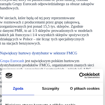
zarządu Grupy Eurocash odpowiedzialnego za obszar zakupów
handlowych.
W sieciach, które będą od tej pory reprezentowane
w rozmowach z producentami przez grupę zakupową,
zorganizowanych jest ponad 15,5 tys. sklepów. Zgodnie
z danymi PMR, to aż 1/3 sklepów prowadzonych w modelach
takich jak franczyza i 1/4 wszystkich sklepów spożywczych
działających w Polsce – nie licząc tych specjalistycznych
i na stacjach benzynowych.
Największy hurtowy dystrybutor w sektorze FMCG
Grupa Eurocash
jest największym polskim hurtowym
dystrybutorem produktów FMCG, organizatorem znanych sieci
franczyzowych, agencyjnych i partnerskich – takich jak ABC,
Delikatesy Centrum, Groszek, Gama, Duży Ben, Lewiatan
czy Euro Sklep; partnerem logistycznym i technologicznym
sklepów lokalnych, a także właścicielem marketu e-grocery
nr 1 w Polsce: Frisco.pl.
Zgoda
Szczegóły
O plikach cookies
Klientami Eurocash są przede wszystkim lokalni
przedsiębiorcy, którym Grupa oferuje z jednej strony efektywne
modele biznesowe, a z drugiej skalę zakupową, logistykę,