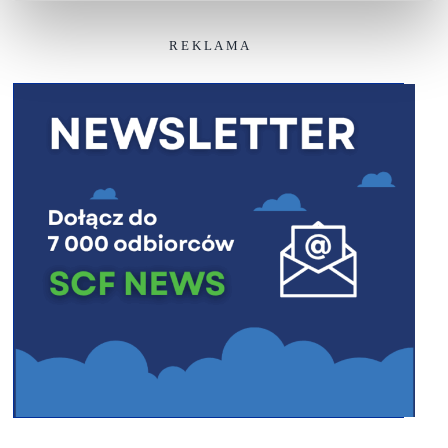
R E K L A M A