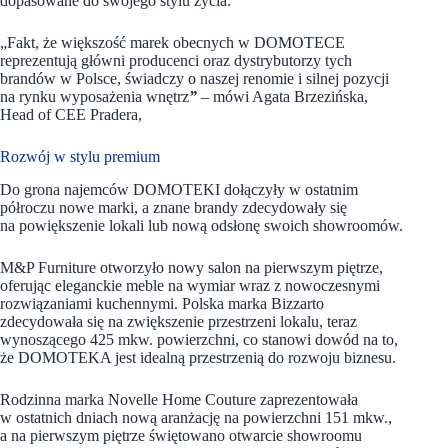
dopasowane do swojego stylu życia.
„Fakt, że większość marek obecnych w DOMOTECE
reprezentują główni producenci oraz dystrybutorzy tych
brandów w Polsce, świadczy o naszej renomie i silnej pozycji
na rynku wyposażenia wnętrz
”
– mówi Agata Brzezińska,
Head of CEE Pradera,
Rozwój w stylu premium
Do grona najemców DOMOTEKI dołączyły w ostatnim
półroczu nowe marki, a znane brandy zdecydowały się
na powiększenie lokali lub nową odsłonę swoich showroomów.
M&P Furniture otworzyło nowy salon na pierwszym piętrze,
oferując eleganckie meble na wymiar wraz z nowoczesnymi
rozwiązaniami kuchennymi. Polska marka Bizzarto
zdecydowała się na zwiększenie przestrzeni lokalu, teraz
wynoszącego 425 mkw. powierzchni, co stanowi dowód na to,
że DOMOTEKA jest idealną przestrzenią do rozwoju biznesu.
Rodzinna marka Novelle Home Couture
zaprezentowała
w ostatnich dniach nową aranżację na powierzchni 151 mkw.,
a na pierwszym piętrze świętowano otwarcie showroomu