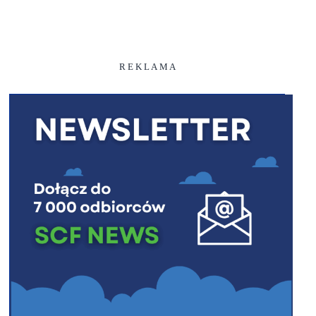
R E K L A M A