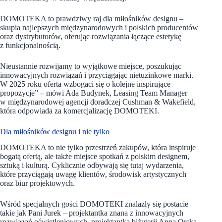
DOMOTEKA to prawdziwy raj dla miłośników designu –
skupia najlepszych międzynarodowych i polskich producentów
oraz dystrybutorów, oferując rozwiązania łączące estetykę
z funkcjonalnością.
Nieustannie rozwijamy to wyjątkowe miejsce, poszukując
innowacyjnych rozwiązań i przyciągając nietuzinkowe marki.
W 2025 roku oferta wzbogaci się o kolejne inspirujące
propozycje”
–
mówi Ada Budynek, Leasing Team Manager
w międzynarodowej agencji doradczej Cushman & Wakefield,
która odpowiada za komercjalizację DOMOTEKI.
Dla miłośników designu i nie tylko
DOMOTEKA to nie tylko przestrzeń zakupów, która inspiruje
bogatą ofertą, ale także miejsce spotkań z polskim designem,
sztuką i kulturą. Cyklicznie odbywają się tutaj wydarzenia,
które przyciągają uwagę klientów, środowisk artystycznych
oraz biur projektowych.
Wśród specjalnych gości DOMOTEKI znalazły się postacie
takie jak Pani Jurek – projektantka znana z innowacyjnych
rozwiązań oświetleniowych, projektantka biżuterii Anna Orska