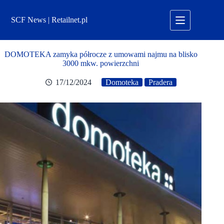
Przejdź
do
SCF News | Retailnet.pl
treści
DOMOTEKA zamyka półrocze z umowami najmu na blisko
3000 mkw. powierzchni
17/12/2024
Domoteka
Pradera