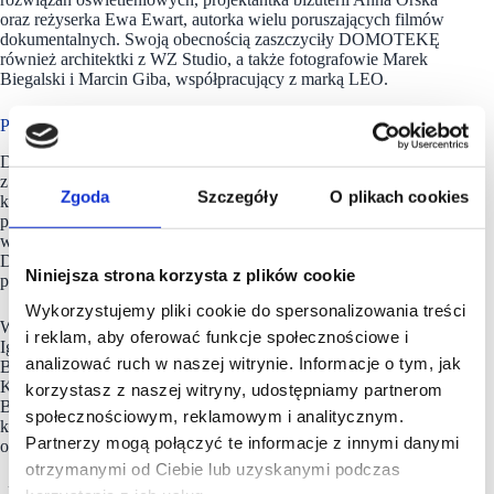
oraz reżyserka Ewa Ewart, autorka wielu poruszających filmów
dokumentalnych. Swoją obecnością zaszczyciły DOMOTEKĘ
również architektki z WZ Studio, a także fotografowie Marek
Biegalski i Marcin Giba, współpracujący z marką LEO.
Program Ambasadorski
DOMOTEKA, jako centrum designu i mebli, łączy piękno
z funkcjonalnością, ale także z ludźmi – ekspertami,
Zgoda
Szczegóły
O plikach cookies
którzy swoją wiedzą i doświadczeniem kształtują naszą
przestrzeń. Ambasadorzy DOMOTEKI to wybitne pracownie
wnętrzarskie, ale przede wszystkim ludzie z pasją. Dzięki nim
DOMOTEKA staje się miejscem spotkań i wymiany
Niniejsza strona korzysta z plików cookie
pomysłów.
Wykorzystujemy pliki cookie do spersonalizowania treści
Wśród Ambasadorów znajdują się osobistości takie jak: Marta
i reklam, aby oferować funkcje społecznościowe i
Iglewska i Radosław Wócik – Interiorsy, Agnieszka Balicka –
analizować ruch w naszej witrynie. Informacje o tym, jak
Balicka Design, Łukasz Siwiec, Anna Federowicz – Tremend,
Kamila Jakubowska-Szmyd, Martyna Banaszczuk, Alina
korzystasz z naszej witryny, udostępniamy partnerom
Badora oraz Agnieszka Lesiuk – Art. Design Studio. To ludzie,
społecznościowym, reklamowym i analitycznym.
którzy inspirują, edukują i pomagają klientom – odnaleźć
Partnerzy mogą połączyć te informacje z innymi danymi
odpowiedzi na pytania związane z designem.
otrzymanymi od Ciebie lub uzyskanymi podczas
„Nasze wydarzenia to nie tylko okazja do spotkania