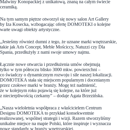
Malwiny Konopackiej z unikatową, znaną na całym świecie
ceramiką.
Na tym samym piętrze otworzył się nowy salon Art Gallery
by Iza Kosecka, wzbogacając ofertę DOMOTEKI o kolejne
warte uwagi obiekty artystyczne.
„Jesteśmy również dumni z tego, że uznane marki wnętrzarskie,
takie jak Aris Concept, Meble Mościccy, Natuzzi czy Dla
Spania, przedłużyły z nami swoje umowy najmu.
Łącznie nowe otwarcia i przedłużenia umów obejmują
tylko w tym półroczu blisko 3000 mkw. powierzchni –
co świadczy o dynamicznym rozwoju i sile naszej lokalizacji.
DOMOTEKA stała się miejscem popularnym i docenianym
przez czołowe marki w branży. Mogę też nadmienić,
że w kolejnym roku pojawią się kolejne, na które już
z niecierpliwością czekamy” – dodaje Agata Brzezińska.
„Nasza wieloletnia współpraca z właścicielem Centrum
Designu DOMOTEKA to przykład konsekwentnie
realizowanej, wspólnej strategii i wizji. Razem stworzyliśmy
unikalne miejsce na mapie Polski, które inspiruje i wyznacza
nowe standardy w branży wnętrzarskiej.