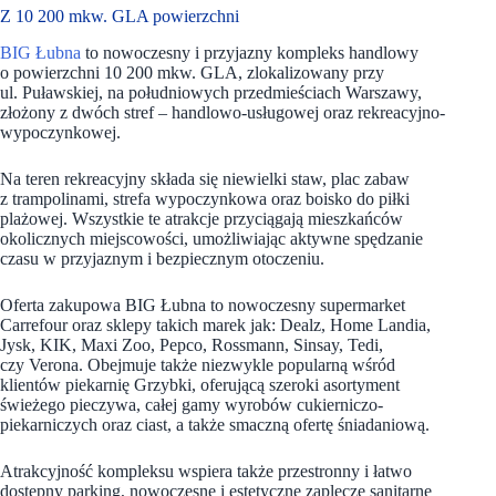
Z 10 200 mkw. GLA powierzchni
BIG Łubna
to nowoczesny i przyjazny kompleks handlowy
o powierzchni 10 200 mkw. GLA, zlokalizowany przy
ul. Puławskiej, na południowych przedmieściach Warszawy,
złożony z dwóch stref – handlowo-usługowej oraz rekreacyjno-
wypoczynkowej.
Na teren rekreacyjny składa się niewielki staw, plac zabaw
z trampolinami, strefa wypoczynkowa oraz boisko do piłki
plażowej. Wszystkie te atrakcje przyciągają mieszkańców
okolicznych miejscowości, umożliwiając aktywne spędzanie
czasu w przyjaznym i bezpiecznym otoczeniu.
Oferta zakupowa BIG Łubna to nowoczesny supermarket
Carrefour oraz sklepy takich marek jak: Dealz, Home Landia,
Jysk, KIK, Maxi Zoo, Pepco, Rossmann, Sinsay, Tedi,
czy Verona. Obejmuje także niezwykle popularną wśród
klientów piekarnię Grzybki, oferującą szeroki asortyment
świeżego pieczywa, całej gamy wyrobów cukierniczo-
piekarniczych oraz ciast, a także smaczną ofertę śniadaniową.
Atrakcyjność kompleksu wspiera także przestronny i łatwo
dostępny parking, nowoczesne i estetyczne zaplecze sanitarne