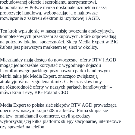
rozbudowanej ofercie i szerokiemu asortymentowi,
ta popularna w Polsce marka doskonale uzupełnia naszą
propozycję handlową, wzbogacając ją o najnowsze
rozwiązania z zakresu elektroniki użytkowej i AGD.
Ten krok wpisuje się w naszą misję tworzenia atrakcyjnych,
kompleksowych przestrzeni zakupowych, które odpowiadają
na potrzeby lokalnej społeczności. Sklep Media Expert w BIG
Łubna jest pierwszym marketem tej sieci w okolicy.
Mieszkańcy mają dostęp do nowoczesnej oferty RTV i AGD
mogąc jednocześnie korzystać z wygodnego dojazdu
i komfortowego parkingu przy naszym parku handlowym.
Marki takie jak Media Expert, znacząco zwiększają
atrakcyjność naszego tenant-mix. Cały czas stawiamy
na różnorodność oferty w naszych parkach handlowych” –
mówi Eran Levy, BIG Poland CEO.
Media Expert to polska sieć sklepów RTV AGD prowadząca
obecnie w naszym kraju 608 marketów. Firma skupia się
na tzw. omnichanell commerce, czyli sprzedaży
wykorzystującej kilka platform: sklepy stacjonarne, internetowe
czy sprzedaż na telefon.