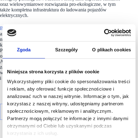
oraz wielowymiarowe rozwiązania pro-ekologiczne, w tym
także kompletna infrastruktura do ładowania pojazdów
elektrycznych.
BIG Łubna
został doceniony przez branżę inwestycyjną,
architektoniczną oraz handlową. Wyrazem tego są liczne
nagrody, wyróżnienia i nominacje, wśród
których są m.in. zwycięstwo w kategorii Retail Development
Zgoda
Szczegóły
O plikach cookies
Poland w konkursie European Property Awards 2023
oraz nominacja do europejskiej nagrody w kategorii
Architecture Landscape, w której obiekt otrzymał 5 gwiazdek
za swój niepowtarzalny zielony teren rekreacyjno-
Niniejsza strona korzysta z plików cookie
wypoczynkowy, czy nominacje do CIJ Awards Poland
i CEEQA 2024.
Wykorzystujemy pliki cookie do spersonalizowania treści
i reklam, aby oferować funkcje społecznościowe i
analizować ruch w naszej witrynie. Informacje o tym, jak
korzystasz z naszej witryny, udostępniamy partnerom
społecznościowym, reklamowym i analitycznym.
Partnerzy mogą połączyć te informacje z innymi danymi
otrzymanymi od Ciebie lub uzyskanymi podczas
korzystania z ich usług.