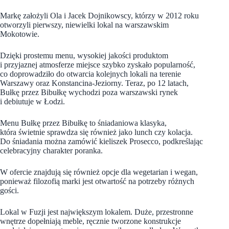
Markę założyli Ola i Jacek Dojnikowscy, którzy w 2012 roku
otworzyli pierwszy, niewielki lokal na warszawskim
Mokotowie.
Dzięki prostemu menu, wysokiej jakości produktom
i przyjaznej atmosferze miejsce szybko zyskało popularność,
co doprowadziło do otwarcia kolejnych lokali na terenie
Warszawy oraz Konstancina-Jeziorny. Teraz, po 12 latach,
Bułkę przez Bibułkę wychodzi poza warszawski rynek
i debiutuje w Łodzi.
Menu Bułkę przez Bibułkę to śniadaniowa klasyka,
która świetnie sprawdza się również jako lunch czy kolacja.
Do śniadania można zamówić kieliszek Prosecco, podkreślając
celebracyjny charakter poranka.
W ofercie znajdują się również opcje dla wegetarian i wegan,
ponieważ filozofią marki jest otwartość na potrzeby różnych
gości.
Lokal w Fuzji jest największym lokalem. Duże, przestronne
wnętrze dopełniają meble, ręcznie tworzone konstrukcje