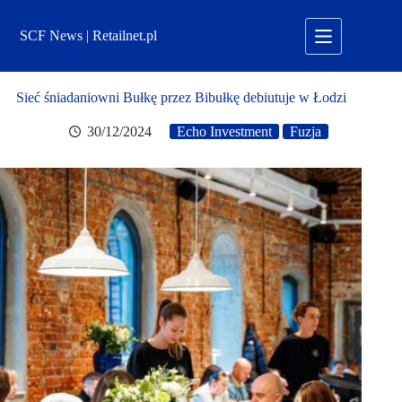
Przejdź
do
SCF News | Retailnet.pl
treści
Sieć śniadaniowni Bułkę przez Bibułkę debiutuje w Łodzi
30/12/2024
Echo Investment
Fuzja