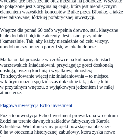
wydzielające przestrzenie oraz mozaika na podłodze. Wszystko
to połączone jest z oryginalną cegłą, która jest nieodłącznym
elementem wszystkich konceptów Bułkę przez Bibułkę, a także
rewitalizowanej łódzkiej pofabrycznej inwestycji.
Wnętrze dla ponad 60 osób wypełnia drewno, stal, klasyczne
białe dodatki i błękitne akcenty. Jest jasno, przytulnie
i kameralnie. Tak, aby każdy niezależnie od celu wizyty,
upodobań czy potrzeb poczuł się w lokalu dobrze.
Marka od lat pozostaje w czołówce na kulinarnych listach
warszawskich śniadaniowni, przyciągając gości doskonałą
obsługą, pyszną kuchnią i wyjątkową atmosferą.
To zdecydowanie więcej niż śniadaniownia – to miejsce,
w którym można spędzić czas dokładnie tak, jak się lubi –
w przytulnym wnętrzu, z wyjątkowym jedzeniem i w miłej
atmosferze.
Flagowa inwestycja Echo Investment
Fuzja to inwestycja Echo Investment prowadzona w centrum
Łodzi na terenie dawnych zakładów fabrycznych Karola
Scheiblera. Wielofunkcyjny projekt powstaje na obszarze
8 ha w otoczeniu historycznej zabudowy, która zyska nowe