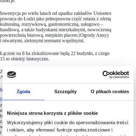
funkcje.
Inwestycja po wielu latach od upadku zakładów Uniontex
powraca do Łodzi jako pełnoprawna część miasta z ofertą
kulturalną, rozrywkową, gastronomiczną, usługowo –
handlową, a także budynkami mieszkalnymi, nowoczesną
powierzchnią biurową, miejskim placem (Ogrody Anny)
i otwartymi, zielonymi terenami wspólnymi.
Łącznie na 8 ha zlokalizowane będą 22 budynki, z czego
15 to obiekty historyczne.
Za część mieszkaniową inwestycji odpowiedzialny jest
Archicom, należący do Grupy Echo Investment.
Inwestor z bogatym doświadczeniem
Zgoda
Szczegóły
O plikach cookies
Echo Inv
estment
jest największym polskim deweloperem
z bogatym doświadczeniem w głównych sektorach rynku
nieruchomości: mieszkaniowym, handlowo-usługowym,
Niniejsza strona korzysta z plików cookie
biurowym oraz hotelowym. Jako firma współodpowiedzialna
za rozwój miast, angażuje się w projekty, które wpisują się
Wykorzystujemy pliki cookie do spersonalizowania treści
w miejską tkankę i ją uzupełniają. Każdy z nich to mądrze
i reklam, aby oferować funkcje społecznościowe i
i odpowiedzialnie zaprojektowany fragment miasta.