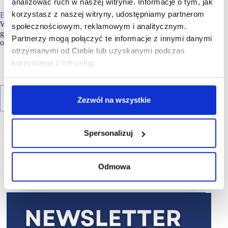
analizować ruch w naszej witrynie. Informacje o tym, jak
korzystasz z naszej witryny, udostępniamy partnerom
Echo Investment
jest notowane na Giełdzie Papierów
Wartościowych w Warszawie już od 1996 roku. Od 2019 roku
społecznościowym, reklamowym i analitycznym.
głównym akcjonariuszem firmy jest węgierski Wing IHC Zrt
Partnerzy mogą połączyć te informacje z innymi danymi
oraz partnerzy Griffin Real Estate.
otrzymanymi od Ciebie lub uzyskanymi podczas
korzystania z ich usług.
Zezwól na wszystkie
Spersonalizuj
Odmowa
R E K L A M A