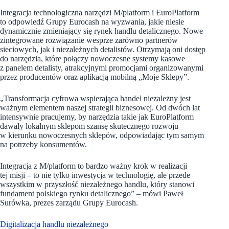
Integracja technologiczna narzędzi M/platform i EuroPlatform
to odpowiedź Grupy Eurocash na wyzwania, jakie niesie
dynamicznie zmieniający się rynek handlu detalicznego. Nowe
zintegrowane rozwiązanie wesprze zarówno partnerów
sieciowych, jak i niezależnych detalistów. Otrzymają oni dostęp
do narzędzia, które połączy nowoczesne systemy kasowe
z panelem detalisty, atrakcyjnymi promocjami organizowanymi
przez producentów oraz aplikacją mobilną „Moje Sklepy”.
„Transformacja cyfrowa wspierająca handel niezależny jest
ważnym elementem naszej strategii biznesowej. Od dwóch lat
intensywnie pracujemy, by narzędzia takie jak EuroPlatform
dawały lokalnym sklepom szansę skutecznego rozwoju
w kierunku nowoczesnych sklepów, odpowiadając tym samym
na potrzeby konsumentów.
Integracja z M/platform to bardzo ważny krok w realizacji
tej misji – to nie tylko inwestycja w technologię, ale przede
wszystkim w przyszłość niezależnego handlu, który stanowi
fundament polskiego rynku detalicznego”
–
mówi
Paweł
Surówka, prezes zarządu Grupy Eurocash.
Digitalizacja handlu niezależnego