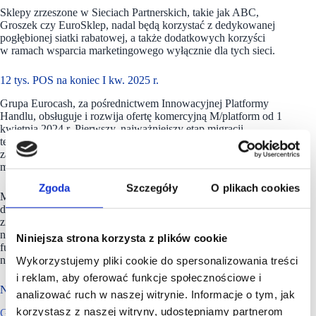
Sklepy zrzeszone w Sieciach Partnerskich, takie jak ABC,
Groszek czy EuroSklep, nadal będą korzystać z dedykowanej
pogłębionej siatki rabatowej, a także dodatkowych korzyści
w ramach wsparcia marketingowego wyłącznie dla tych sieci.
12 tys. POS na koniec I kw. 2025 r.
Grupa Eurocash, za pośrednictwem Innowacyjnej Platformy
Handlu, obsługuje i rozwija ofertę komercyjną M/platform od 1
kwietnia 2024 r. Pierwszy, najważniejszy etap migracji
technologicznej klientów M/platform na EuroPlatform
zakończył się wraz z końcem 2024 roku, a cały proces
ma potrwać do końca I kw. 2025 roku.
Zgoda
Szczegóły
O plikach cookies
Migracja technologiczna obejmie około 6 tys. sklepów, które
dołączą do obecnych użytkowników EuroPlatform, tworząc
zintegrowaną sieć nawet 12 tys. punktów sprzedaży. Docelowo
narzędzie rozszerzy swój zakres, udostępniając swoje
Niniejsza strona korzysta z plików cookie
funkcjonalności dla wszystkich sklepów niezależnych
na polskim rynku.
Wykorzystujemy pliki cookie do spersonalizowania treści
i reklam, aby oferować funkcje społecznościowe i
Największy hurtowy dystrybutor w sektorze FMCG
analizować ruch w naszej witrynie. Informacje o tym, jak
korzystasz z naszej witryny, udostępniamy partnerom
Grupa Eurocash
jest największym polskim hurtowym