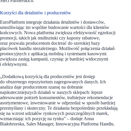
Sieci Partnerskich.
Korzyści dla detalistów i producentów
EuroPlatform integruje działania detalistów i dostawców,
umożliwiając im wspólne budowanie wartości dla klientów
końcowych. Nowa platforma zwiększa efektywność egzekucji
promocji, takich jak multisztuki czy kupony rabatowe,
oraz pozwala producentom docierać do szerokiej bazy
placówek handlu niezależnego. Możliwość połączenia działań
promocyjnych z aplikacją mobilną i systemami kasowymi
zwiększa zasięg kampanii, czyniąc je bardziej widocznymi
i efektywnymi.
„Dodatkową korzyścią dla producentów jest dostęp
do obszernego repozytorium zagregowanych danych. Ich
analiza daje producentom szansę na dobranie
najskuteczniejszych działań w naszych sklepach: lepsze
adresowanie potrzeb konsumentów, trafniejsze rekomendacje
asortymentowe, inwestowanie w odprzedaż w sposób bardziej
przemyślany i skuteczny. Te działania bezpośrednio przekładają
się na wzrost udziałów rynkowych poszczególnych marek,
wzmacniając ich pozycję na rynku” – dodaje Anna
Białobrzeska, Sales Manager, Innowacyjna Platforma Handlu.