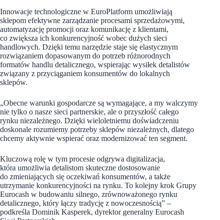
Innowacje technologiczne w EuroPlatform umożliwiają
sklepom efektywne zarządzanie procesami sprzedażowymi,
automatyzację promocji oraz komunikację z klientami,
co zwiększa ich konkurencyjność wobec dużych sieci
handlowych. Dzięki temu narzędzie staje się elastycznym
rozwiązaniem dopasowanym do potrzeb różnorodnych
formatów handlu detalicznego, wspierając wysiłek detalistów
związany z przyciąganiem konsumentów do lokalnych
sklepów.
„Obecne warunki gospodarcze są wymagające, a my walczymy
nie tylko o nasze sieci partnerskie, ale o przyszłość całego
rynku niezależnego. Dzięki wieloletniemu doświadczeniu
doskonale rozumiemy potrzeby sklepów niezależnych, dlatego
chcemy aktywnie wspierać oraz modernizować ten segment.
Kluczową rolę w tym procesie odgrywa digitalizacja,
która umożliwia detalistom skuteczne dostosowanie
do zmieniających się oczekiwań konsumentów, a także
utrzymanie konkurencyjności na rynku. To kolejny krok Grupy
Eurocash w budowaniu silnego, zrównoważonego rynku
detalicznego, który łączy tradycję z nowoczesnością” –
podkreśla Dominik Kasperek, dyrektor generalny Eurocash