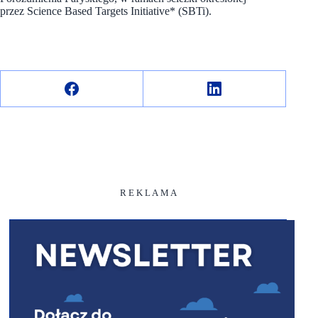
przez Science Based Targets Initiative* (SBTi).
R E K L A M A