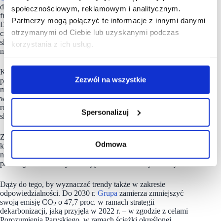
dystrybutorem produktów FMCG, organizatorem znanych sieci
społecznościowym, reklamowym i analitycznym.
franczyzowych, agencyjnych i partnerskich – takich jak ABC,
Partnerzy mogą połączyć te informacje z innymi danymi
Delikatesy Centrum, Groszek, Gama, Duży Ben, Lewiatan
otrzymanymi od Ciebie lub uzyskanymi podczas
czy Euro Sklep; partnerem logistycznym i technologicznym
sklepów lokalnych, a także właścicielem marketu e-grocery
korzystania z ich usług.
nr 1 w Polsce: Frisco.pl.
Klientami Eurocash są przede wszystkim lokalni
Zezwól na wszystkie
przedsiębiorcy, którym Grupa oferuje z jednej strony efektywne
modele biznesowe, a z drugiej skalę zakupową, logistykę,
wsparcie marketingowe, dostęp do wiedzy oraz nowoczesne
rozwiązania technologiczne wspierające prowadzenie i rozwój
Spersonalizuj
sklepu.
Z liczbą ok. 20 tys. zatrudnianych pracowników i 90 tys.
Odmowa
klientów, Eurocash od lat zajmuje miejsce w TOP10
największych polskich firm, kompleksowo kształtując rynek
polskiego handlu i wyznaczając kierunki rozwoju branży.
Dąży do tego, by wyznaczać trendy także w zakresie
odpowiedzialności. Do 2030 r.
Grupa
zamierza zmniejszyć
swoją emisję CO
o 47,7 proc. w ramach strategii
2
dekarbonizacji, jaką przyjęła w 2022 r. – w zgodzie z celami
Porozumienia Paryskiego, w ramach ścieżki określonej