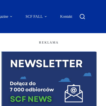
azine
SCF FALL
Kontakt
R E K L A M A