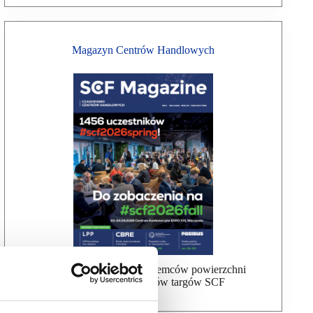
Magazyn Centrów Handlowych
Bezpłatna wysyłka dla najemców powierzchni
handlowej, uczestników targów SCF