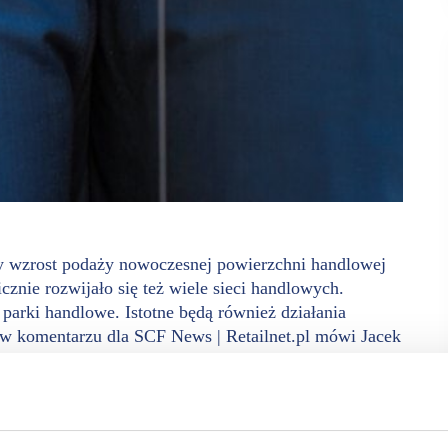
 wzrost podaży nowoczesnej powierzchni handlowej
ie rozwijało się też wiele sieci handlowych.
arki handlowe. Istotne będą również działania
 w komentarzu dla SCF News | Retailnet.pl mówi Jacek
perty Group.
podaży nowoczesnej powierzchni handlowej skoncentrowany