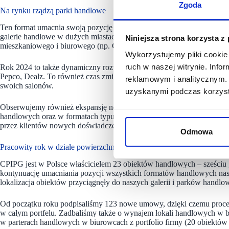
Zgoda
Na rynku rządzą parki handlowe
Ten format umacnia swoją pozycję jako atrakcyjna inwestycja, dzięki 
galerie handlowe w dużych miastach zmieniały swoje funkcje, a naw
Niniejsza strona korzysta z
mieszkaniowego i biurowego (np. Galeria Malta w Poznaniu).
Wykorzystujemy pliki cookie 
ruch w naszej witrynie. Inf
Rok 2024 to także dynamiczny rozwój wielu sieci handlowych, takich ja
Pepco, Dealz. To również czas zmiany formatów sieci handlowych na 
reklamowym i analitycznym. 
swoich salonów.
uzyskanymi podczas korzysta
Obserwujemy również
ekspansję nowych konceptów gastronomicznych
handlowych oraz w formatach typu food hall zlokalizowanych w najwi
przez klientów nowych doświadczeń kulinarnych.
Odmowa
Pracowity rok w dziale powierzchni handlowych CPIPG
CPIPG jest w Polsce właścicielem 23 obiektów handlowych – sześciu 
kontynuację umacniania pozycji wszystkich formatów handlowych nasze
lokalizacja obiektów przyciągnęły do naszych galerii i parków handlo
Od początku roku podpisaliśmy 123 nowe umowy, dzięki czemu procent
w całym portfelu. Zadbaliśmy także o wynajem lokali handlowych w
w parterach handlowych w biurowcach z portfolio firmy (20 obiektów