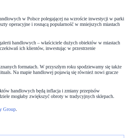
andlowych w Polsce polegającej na wzroście inwestycji w parki
szty operacyjne i rosnącą popularność w mniejszych miastach
 galerii handlowych – właściciele dużych obiektów w miastach
ekiwań ich klientów, inwestując w przestrzenie
 znanych formatach. W przyszłym roku spodziewamy się także
 Rituals. Na mapie handlowej pojawią się również nowi gracze
któw handlowych będą inflacja i zmiany przepisów
dziele mogłaby zwiększyć obroty w tradycyjnych sklepach.
ty Group
.