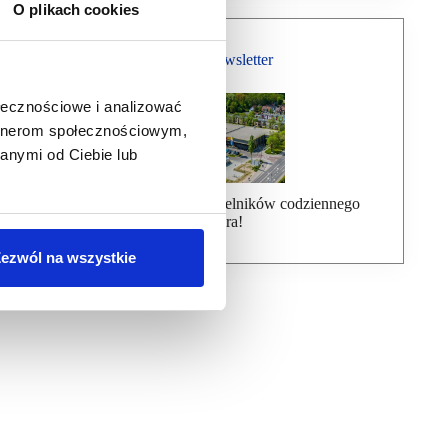
O plikach cookies
Bezpłatny Newsletter
ołecznościowe i analizować
artnerom społecznościowym,
anymi od Ciebie lub
Dołącz do ponad 7000 czytelników codziennego
newslettera!
ezwól na wszystkie