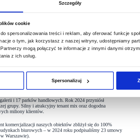
Szczegóły
stabilności i dostosowaniu do lokalnych potrzeb. Tymczasem
et ustępowały miejsca nowym inwestycjom z segmentu
 plików cookie
do spersonalizowania treści i reklam, aby oferować funkcje sp
ormacje o tym, jak korzystasz z naszej witryny, udostępniamy p
k np.: Half Price, CCC, Sinsay, Rituals, Empik, Pitbull,
czele z marką Ochnik, która znacząco zwiększyła powierzchnię
Partnerzy mogą połączyć te informacje z innymi danymi otrzym
nia z ich usług.
 funkcjonujących w strefach restauracyjnych obiektów
ększych miastach w Polsce, co jest związane z poszukiwaniem
Spersonalizuj
Z
galerii i 17 parków handlowych. Rok 2024 przyniósł
j grupy. Silny i atrakcyjny tenant mix oraz dogodna
wych miliony klientów.
 komercjalizacji naszych obiektów zbliżył się do 100%
 budynkach biurowych – w 2024 roku podpisaliśmy 23 umowy
 w Warszawie).