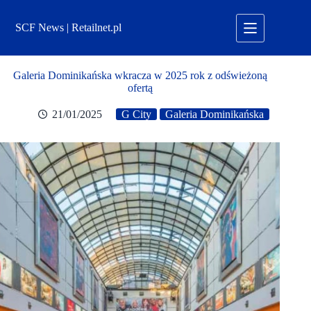
Przejdź
do
SCF News | Retailnet.pl
treści
Galeria Dominikańska wkracza w 2025 rok z odświeżoną
ofertą
21/01/2025
G City
Galeria Dominikańska