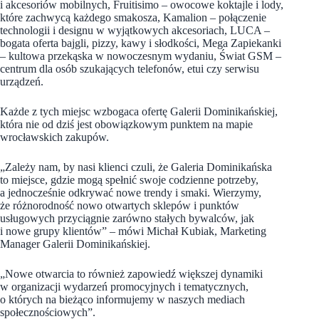
i akcesoriów mobilnych, Fruitisimo – owocowe koktajle i lody,
które zachwycą każdego smakosza, Kamalion – połączenie
technologii i designu w wyjątkowych akcesoriach, LUCA –
bogata oferta bajgli, pizzy, kawy i słodkości, Mega Zapiekanki
– kultowa przekąska w nowoczesnym wydaniu, Świat GSM –
centrum dla osób szukających telefonów, etui czy serwisu
urządzeń.
Każde z tych miejsc wzbogaca ofertę Galerii Dominikańskiej,
która nie od dziś jest obowiązkowym punktem na mapie
wrocławskich zakupów.
„Zależy nam, by nasi klienci czuli, że Galeria Dominikańska
to miejsce, gdzie mogą spełnić swoje codzienne potrzeby,
a jednocześnie odkrywać nowe trendy i smaki. Wierzymy,
że różnorodność nowo otwartych sklepów i punktów
usługowych przyciągnie zarówno stałych bywalców, jak
i nowe grupy klientów” – mówi Michał Kubiak, Marketing
Manager Galerii Dominikańskiej.
„Nowe otwarcia to również zapowiedź większej dynamiki
w organizacji wydarzeń promocyjnych i tematycznych,
o których na bieżąco informujemy w naszych mediach
społecznościowych”.