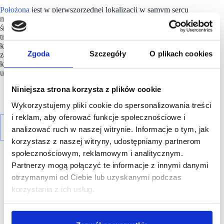
Położona
jest w pierwszorzędnej lokalizacji w samym sercu
miasta, tuż obok zabytkowej starówki i przy obwodnicy
śródmiejskiej. Można do niej dojechać dziewięcioma liniami
tramwajowymi i pięcioma liniami autobusowymi,
których przystanki są zlokalizowane przed galerią. Szerszy
Zgoda
Szczegóły
O plikach cookies
zasięg jej działalności obejmuje ok. miliona potencjalnych
klientów, z których 480 tys. mieszka w odległości
umożliwiającej dojazd w ciągu 15 minut.
Niniejsza strona korzysta z plików cookie
Wykorzystujemy pliki cookie do spersonalizowania treści
i reklam, aby oferować funkcje społecznościowe i
analizować ruch w naszej witrynie. Informacje o tym, jak
korzystasz z naszej witryny, udostępniamy partnerom
społecznościowym, reklamowym i analitycznym.
Partnerzy mogą połączyć te informacje z innymi danymi
otrzymanymi od Ciebie lub uzyskanymi podczas
korzystania z ich usług.
R E K L A M A