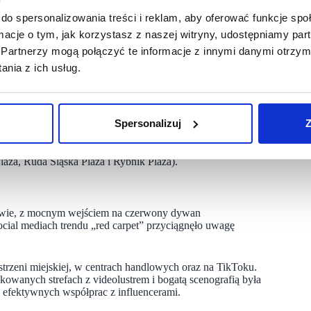
k właśnie brzmi motto przewodnie komunikacji z klientami.
za z Sephorą i kolorowymi balsamami do ust), Walentynki
do spersonalizowania treści i reklam, aby oferować funkcje sp
Eat.StayFit), rowerowe akcje m.in. na Dzień Dziecka (Poznań
ormacje o tym, jak korzystasz z naszej witryny, udostępniamy p
cji „Złoty Przycisk” we wszystkich sześciu centrach w Polsce,
Partnerzy mogą połączyć te informacje z innymi danymi otrzym
nia z ich usług.
y dla stałych klientów w Multi!Apce – czyli programie
ramy punktowe, akcje paragonowe czy dodatkowe usługi dla
y akcje świąteczne w całej Polsce.
Spersonalizuj
Z
dla rodzin z dziećmi, takie jak „Minionkowe Show” (Poznań
opoly (Rybnik Plaza) oraz spotkania z ulubionymi bohaterami
aza, Ruda Śląska Plaza i Rybnik Plaza).
prawie, z mocnym wejściem na czerwony dywan
ial mediach trendu „red carpet” przyciągnęło uwagę
trzeni miejskiej, w centrach handlowych oraz na TikToku.
nych strefach z videolustrem i bogatą scenografią była
 efektywnych współprac z influencerami.