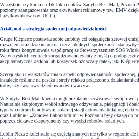
Wszystkie trzy konta na TikToku centrów Sadyba Best Mall, Poznań Pla
poziomy zaangażowania oraz ekwiwalent reklamowy tzw. EMV dzięki w
i użytkowników tzw. UGC).
Act4Good – strategia społecznej odpowiedzialności
Grupa Klépierre postawiła sobie ambitny cel osiągnięcia zerowej emis
rozwojem oraz działaniami na rzecz lokalnych społeczności stanowił
roku firma kontynuowała współpracę ze Stowarzyszeniem SOS Wioski 
We wszystkich centrach zorganizowano eventy z myślą o podopieczny
akcji tematyczna ozdoba lub koszyczek oznaczały datek, jaki Klépier
Szereg akcji i warsztatów miało aspekt odpowiedzialności społecznej,
instalacje roślinne na pasażu i strefy relaksu połączone z działaniami 
torby, czy światowy dzień owoców i warzyw.
W Sadyba Best Mall klienci mogli bezpłatnie serwisować swój rower 
Naturalnie skupionym wokół zdrowego odżywiania, pielęgnacji i dbałoś
typu w centrum handlowym, solarnej stacji ładowania hulajnóg elek
oraz Lublinie i „Zimowe Laboratorium” w Poznaniu były okazją do prz
poprzez ciekawe eksperymenty czy wyścigi robotów solarnych.
Lublin Plaza z kolei stało się częścią znanych nie tylko w regionie ale 