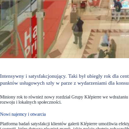
Intensywny i satysfakcjonujący. Taki był ubiegły rok dla c
punktów usługowych szły w parze z wydarzeniami dla kons
Miniony rok to również nowy rozdział Grupy Klépierre we wdrażaniu 
rozwoju i lokalnych społeczności.
Nowi najemcy i otwarcia
Platforma badań satysfakcji klientów galerii Klépierre umożliwia efekt
i sugestii, które dotyczą również marek, jakie goście chętnie zobacz