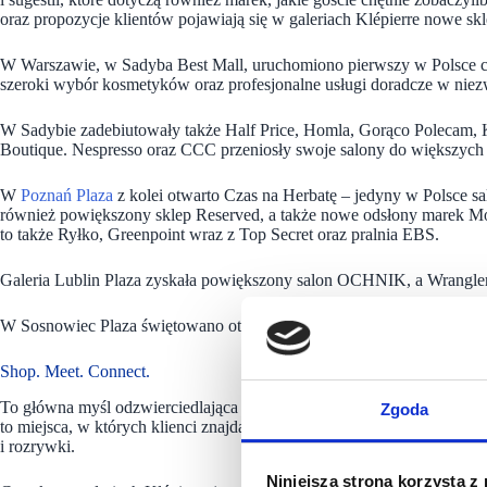
oraz propozycje klientów pojawiają się w galeriach Klépierre nowe sk
W Warszawie, w Sadyba Best Mall, uruchomiono pierwszy w Polsce c
szeroki wybór kosmetyków oraz profesjonalne usługi doradcze w niezw
W Sadybie zadebiutowały także Half Price, Homla, Gorąco Polecam,
Boutique. Nespresso oraz CCC przeniosły swoje salony do większych l
W
Poznań Plaza
z kolei otwarto Czas na Herbatę
– jedyny w Polsce sa
również powiększony sklep Reserved, a także nowe odsłony marek
to także Ryłko, Greenpoint wraz z Top Secret oraz pralnia EBS.
Galeria Lublin Plaza zyskała powiększony salon OCHNIK, a Wrangler 
W Sosnowiec Plaza świętowano otwarcie Sinsay i Ale Animale, zaś w
Shop. Meet. Connect.
To główna myśl odzwierciedlająca strategię galerii zarządzanych przez
Zgoda
to miejsca, w których klienci znajdą dopasowaną do potrzeb ofertę skl
i rozrywki.
Niniejsza strona korzysta z