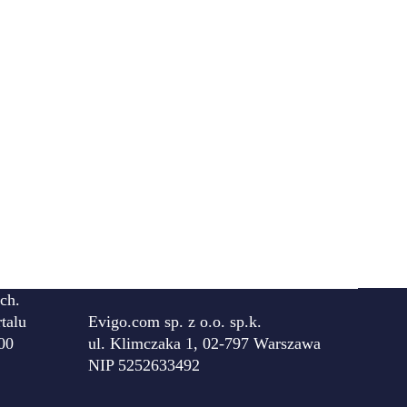
ch.
talu
Evigo.com sp. z o.o. sp.k.
00
ul. Klimczaka 1, 02-797 Warszawa
NIP 5252633492