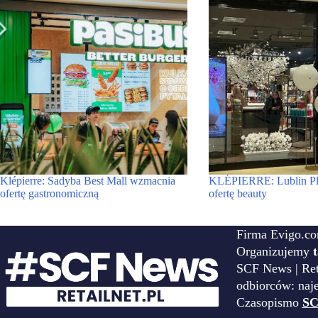
Klépierre: Sadyba Best Mall wzmacnia
KLÉPIERRE: Lublin Pl
ofertę gastronomiczną
ofertę beauty
Firma Evigo.co
Organizujemy
SCF News | Reta
odbiorców: naj
Czasopismo
SC