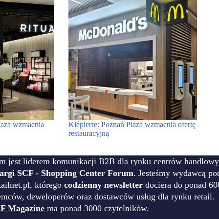
aza wzmacnia
Klépierre: Poznań Plaza wzmacnia ofertę
restauracyjną
m jest liderem komunikacji B2B dla rynku centrów handlowy
targi SCF - Shopping Center Forum
. Jesteśmy wydawcą por
ilnet.pl, którego
codzienny newsletter
dociera do ponad 60
emców, deweloperów oraz dostawców usług dla rynku retail.
F Magazine
ma ponad 3000 czytelników.