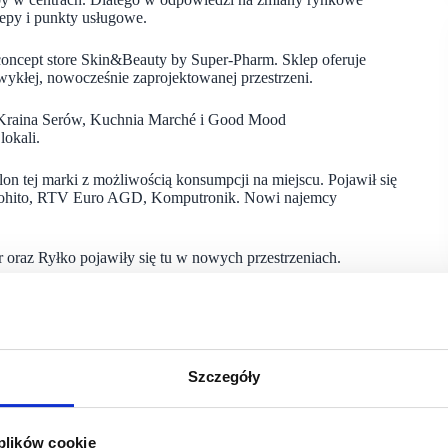
lepy i punkty usługowe.
oncept store Skin&Beauty by Super-Pharm. Sklep oferuje
ykłej, nowocześnie zaprojektowanej przestrzeni.
 Kraina Serów, Kuchnia Marché i Good Mood
okali.
lon tej marki z możliwością konsumpcji na miejscu. Pojawił się
 Mohito, RTV Euro AGD, Komputronik. Nowi najemcy
oraz Ryłko pojawiły się tu w nowych przestrzeniach.
 Rudzie Śląskiej Coral, Ajubiler i CCC w nowym formacie
.
 lidera rynku Klépierre. Centra handlowe w portfolio Grupy
Szczegóły
epów, ale także miejsca spotkań, spędzania wolnego czasu
 plików cookie