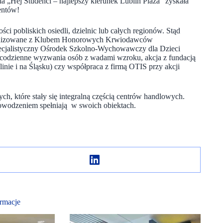
a „Hej Studenci – najlepszy kierunek Lublin Plaza” zyskała
entów!
ści pobliskich osiedli, dzielnic lub całych regionów. Stąd
organizowane z Klubem Honorowych Krwiodawców
pecjalistyczny Ośrodek Szkolno-Wychowawczy dla Dzieci
codzienne wyzwania osób z wadami wzroku, akcja z fundacją
ie i na Śląsku) czy współpraca z firmą OTIS przy akcji
ch, które stały się integralną częścią centrów handlowych.
owodzeniem spełniają w swoich obiektach.
rmacje