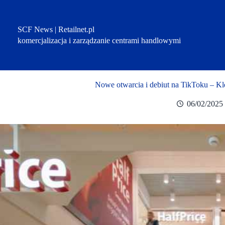
Przejdź
do
treści
SCF News | Retailnet.pl
komercjalizacja i zarządzanie centrami handlowymi
Nowe otwarcia i debiut na TikToku – K
06/02/2025