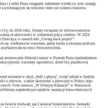
za i Lublin Plaza osiągnęły zakładane wyniki (w tym: zasięgi,
yróżniającym się treściom video od content creatorów
ji CO
do 2030 roku. Tematy związane ze zrównoważonym
2
y ważną oś aktywności w codziennej pracy centrów. W 2024
Dziecięce w ramach idei „Giving back project”.
ch np. wielkanocne warsztaty, gdzie każda wykonana podczas
re przekazywała na rzecz Stowarzyszenia.
 jak promowanie bliskości natury w Poznań Plaza (spektakularne
edukacyjnymi), warsztaty ogrodnicze, dzień bez plastikowej
przed sezonem w akcji „Jedź z głową”, wziąć udział w Sadyba
ci o zdrowie, a także skorzystać z pierwszej w Polsce, tego
trycznych. Ferie zimowe „W Dobrym Klimacie” w Warszawie
ybliżenia najmłodszym tajników instalacji fotowoltaicznych
i na świecie festiwali, jak Carnaval Sztukmistrzów, Jarmarki