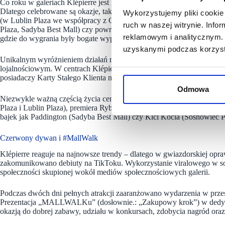
Co roku w galeriach Klépierre jest „Zawsze Coś Do Odkrycia” – bo ta
Dlatego celebrowane są okazje, takie jak Dzień Kobiet (w Poznań Pla
Wykorzystujemy pliki cookie 
(w Lublin Plaza we współpracy z CityFit oraz Hebe pod hasłem Love.
ruch w naszej witrynie. Inf
Plaza, Sadyba Best Mall) czy powrót do szkoły w formie efektownej ak
reklamowym i analitycznym. 
gdzie do wygrania były bogate wyprawki szkolne.
uzyskanymi podczas korzysta
Unikalnym wyróżnieniem działań marketingowych są oferty i inicjatyw
lojalnościowym. W centrach Klépierre cyklicznie pojawiają się prog
posiadaczy Karty Stałego Klienta np. Hello Summer w Poznań Plaza cz
Odmowa
Niezwykle ważną częścią życia centrów są wydarzenia organizowane 
Plaza i Lublin Plaza), premiera Rybnickiego wydania słynnej gry Mon
bajek jak Paddington (Sadyba Best Mall) czy Kici Kocia (Sosnowiec Pl
Czerwony dywan i #MallWalk
Klépierre reaguje na najnowsze trendy – dlatego w gwiazdorskiej o
zakomunikowano debiuty na TikToku. Wykorzystanie viralowego w soc
społeczności skupionej wokół mediów społecznościowych galerii.
Podczas dwóch dni pełnych atrakcji zaaranżowano wydarzenia w przes
Prezentacja „MALLWALKu” (dosłownie.: „Zakupowy krok”) w dedykowa
okazją do dobrej zabawy, udziału w konkursach, zdobycia nagród oraz