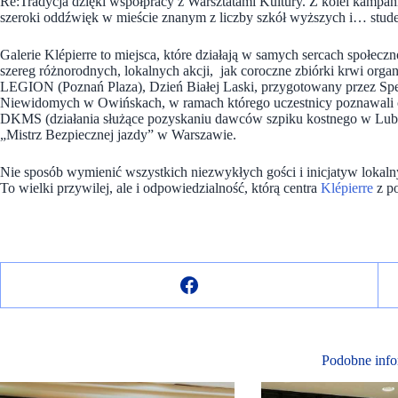
Re:Tradycja dzięki współpracy z Warsztatami Kultury. Z kolei kampani
szeroki oddźwięk w mieście znanym z liczby szkół wyższych i… stud
Galerie Klépierre to miejsca, które działają w samych sercach społeczno
szereg różnorodnych, lokalnych akcji, jak coroczne zbiórki krwi 
LEGION
(Poznań Plaza), Dzień Białej Laski, przygotowany przez S
Niewidomych w Owińskach, w ramach którego uczestnicy poznawali 
DKMS (działania służące pozyskaniu dawców szpiku kostnego w Lublin
„Mistrz Bezpiecznej jazdy” w Warszawie.
Nie sposób wymienić wszystkich niezwykłych gości i inicjatyw lokalny
To wielki przywilej, ale i odpowiedzialność, którą centra
Klépierre
z p
Podobne info