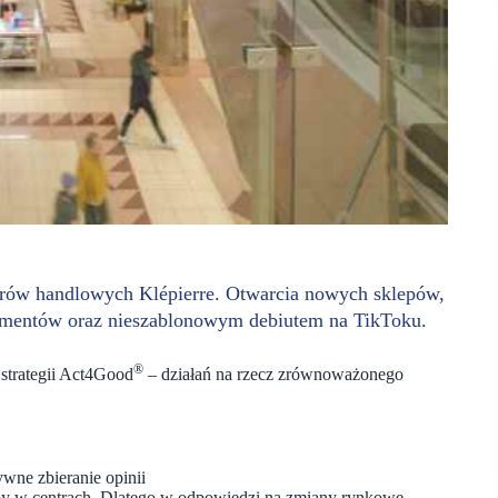
entrów handlowych Klépierre. Otwarcia nowych sklepów,
umentów oraz nieszablonowym debiutem na TikToku.
®
strategii Act4Good
– działań na rzecz zrównoważonego
ywne zbieranie opinii
yliby w centrach. Dlatego w odpowiedzi na zmiany rynkowe