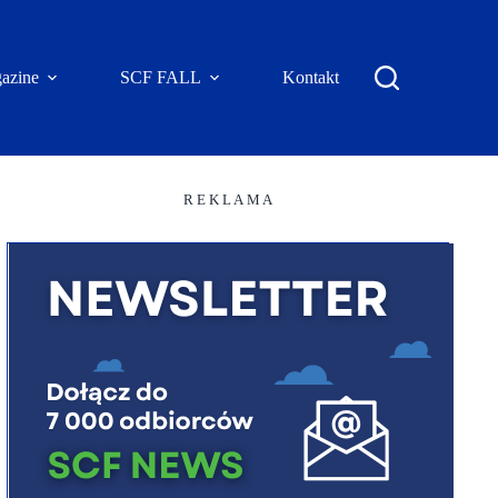
azine
SCF FALL
Kontakt
R E K L A M A