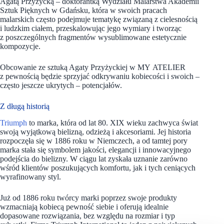
Agatą Przyżycką – doktorantką Wydziału Malarstwa Akademii
Sztuk Pięknych w Gdańsku, która w swoich pracach
malarskich często podejmuje tematykę związaną z cielesnością
i ludzkim ciałem, przeskalowując jego wymiary i tworząc
z poszczególnych fragmentów wysublimowane estetycznie
kompozycje.
Obcowanie ze sztuką Agaty Przyżyckiej w MY ATELIER
z pewnością będzie sprzyjać odkrywaniu kobiecości i swoich –
często jeszcze ukrytych – potencjałów.
Z długą historią
Triumph
to marka, która od lat 80. XIX wieku zachwyca świat
swoją wyjątkową bielizną, odzieżą i akcesoriami. Jej historia
rozpoczęła się w 1886 roku w Niemczech, a od tamtej pory
marka stała się symbolem jakości, elegancji i innowacyjnego
podejścia do bielizny. W ciągu lat zyskała uznanie zarówno
wśród klientów poszukujących komfortu, jak i tych ceniących
wyrafinowany styl.
Już od 1886 roku twórcy marki poprzez swoje produkty
wzmacniają kobiecą pewność siebie i oferują idealnie
dopasowane rozwiązania, bez względu na rozmiar i typ