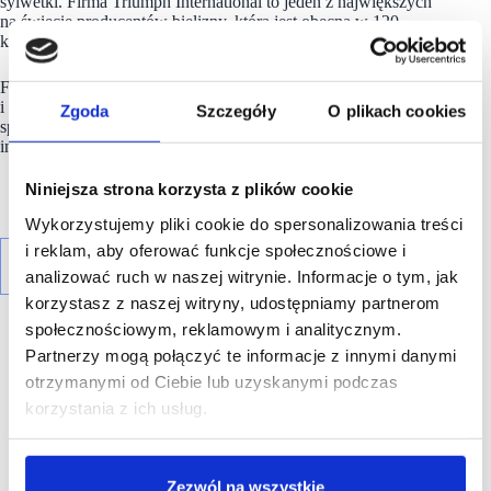
sylwetki. Firma Triumph International to jeden z największych
na świecie producentów bielizny, która jest obecna w 120
krajach i obejmuje dwie główne marki – Triumph oraz Sloggi.
Firma obsługuje 40 000 klientów hurtowych z całego świata
i sprzedaje swoje produkty w 4050 kontrolowanych punktach
Zgoda
Szczegóły
O plikach cookies
sprzedaży oraz online. Grupa
Triumph
jest członkiem globalnej
inicjatywy Business Social Compliance Initiative (BSCI).
Niniejsza strona korzysta z plików cookie
Wykorzystujemy pliki cookie do spersonalizowania treści
i reklam, aby oferować funkcje społecznościowe i
analizować ruch w naszej witrynie. Informacje o tym, jak
korzystasz z naszej witryny, udostępniamy partnerom
społecznościowym, reklamowym i analitycznym.
Partnerzy mogą połączyć te informacje z innymi danymi
otrzymanymi od Ciebie lub uzyskanymi podczas
korzystania z ich usług.
R E K L A M A
Zezwól na wszystkie