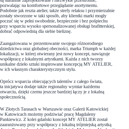
są starannie zaprojektowane i niezwykle przestronne,
pozwalając na komfortowe przeglądanie asortymentu.
Podobnie jak reszta atelier, także strefy relaksu i przymierzalnie
zostały stworzone w taki sposób, aby klientki marki mogły
poczuć się w pełni swobodnie, bezpiecznie i bez pośpiechu
przy wsparciu wysoko spersonalizowanej obsługi brafitterskiej,
dobrać odpowiednią dla siebie bieliznę.
Zaangażowana w prezentowanie swojego różnorodnego
dziedzictwa oraz globalnej obecności, marka Triumph w każdej
lokalizacji, w której otwierany jest nowy koncept, nawiązuje
współpracę z lokalnymi artystkami. Każda z nich tworzy
unikalne dzieło sztuki inspirowane koncepcją MY ATELIER,
w ich własnym charakterystycznym stylu.
Oprócz wsparcia obiecujących talentów z całego świata,
ta inicjatywa dodaje także regionalny wymiar każdemu
otwarciu, dzięki czemu jeszcze bardziej łączy je z lokalną
społecznością.
W Złotych Tarasach w Warszawie oraz Galerii Katowickiej
w Katowicach możemy podziwiać pracę Magdaleny
Pankiewicz. Z kolei gdański koncept MY ATELIER został
zaaranżowany przy współpracy z lokalną trójmiejską artystką