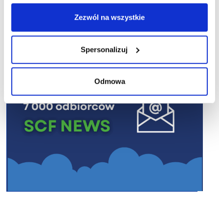
R E K L A M A
Zezwól na wszystkie
Spersonalizuj
Odmowa