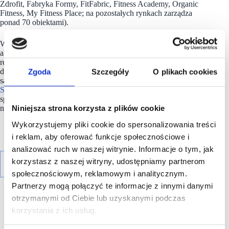
Zdrofit, Fabryka Formy, FitFabric, Fitness Academy, Organic
Fitness, My Fitness Place; na pozostałych rynkach zarządza
ponad 70 obiektami).
Ważnym obszarem działań Benefit Systems jest promowanie
aktywnego stylu życia na każdym jego etapie, dlatego Spółka
realizuje inicjatywy wspierające aktywność fizyczną dzieci,
dorosłych oraz seniorów. Cele te realizowane
Zgoda
Szczegóły
O plikach cookies
są m.in. przez Fundację MultiSport. Od 2018 roku
Benefit
Systems
jest częścią globalnej inicjatywy B Corp, zrzeszającej
spółki działające i angażujące się w rozwiązywanie
najważniejszych problemów społecznych.
Niniejsza strona korzysta z plików cookie
Wykorzystujemy pliki cookie do spersonalizowania treści
i reklam, aby oferować funkcje społecznościowe i
analizować ruch w naszej witrynie. Informacje o tym, jak
korzystasz z naszej witryny, udostępniamy partnerom
społecznościowym, reklamowym i analitycznym.
Partnerzy mogą połączyć te informacje z innymi danymi
otrzymanymi od Ciebie lub uzyskanymi podczas
korzystania z ich usług.