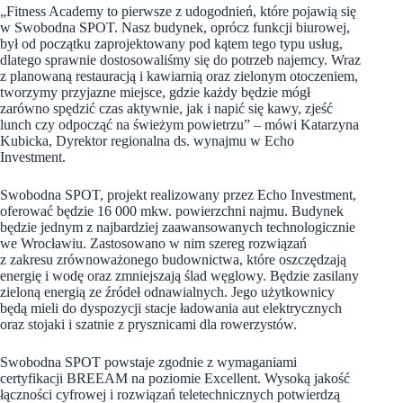
„Fitness Academy to pierwsze z udogodnień, które pojawią się
w Swobodna SPOT. Nasz budynek, oprócz funkcji biurowej,
był od początku zaprojektowany pod kątem tego typu usług,
dlatego sprawnie dostosowaliśmy się do potrzeb najemcy. Wraz
z planowaną restauracją i kawiarnią oraz zielonym otoczeniem,
tworzymy przyjazne miejsce, gdzie każdy będzie mógł
zarówno spędzić czas aktywnie, jak i napić się kawy, zjeść
lunch czy odpocząć na świeżym powietrzu”
–
mówi Katarzyna
Kubicka, Dyrektor regionalna ds. wynajmu w Echo
Investment.
Swobodna SPOT, projekt realizowany przez Echo Investment,
oferować będzie 16 000 mkw. powierzchni najmu. Budynek
będzie jednym z najbardziej zaawansowanych technologicznie
we Wrocławiu. Zastosowano w nim szereg rozwiązań
z zakresu zrównoważonego budownictwa, które oszczędzają
energię i wodę oraz zmniejszają ślad węglowy. Będzie zasilany
zieloną energią ze źródeł odnawialnych. Jego użytkownicy
będą mieli do dyspozycji stacje ładowania aut elektrycznych
oraz stojaki i szatnie z prysznicami dla rowerzystów.
Swobodna SPOT powstaje zgodnie z wymaganiami
certyfikacji BREEAM na poziomie Excellent. Wysoką jakość
łączności cyfrowej i rozwiązań teletechnicznych potwierdzą