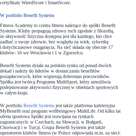
certyfikaty WiredScore i SmartScore.
W portfolio Benefit Systems
Fitness Academy to centra fitness należące do spółki Benefit
Systems. Kluby propagują zdrowy ruch zgodnie z filozofią,
że aktywność fizyczna dostępna jest dla każdego, kto chce
zadbać o swoje zdrowie, bez względu na wiek, sylwetkę
i dotychczasowe osiągnięcia. Na sieć składa się obecnie 17
klubów: 16 we Wrocławiu i 1 w Zgorzelcu.
Benefit Systems
działa na polskim rynku od ponad dwóch
dekad i należy do liderów w dostarczaniu benefitów
pozapłacowych, które wspierają dobrostan pracowników.
Spółka jest twórcą Programu MultiSport, który umożliwia
podejmowanie aktywności fizycznej w obiektach sportowych
w całym kraju.
W portfolio
Benefit Systems
jest także platforma kafeteryjna
MyBenefit oraz program wellbeingowy MultiLife. Od kilku lat
oferta sportowa Spółki jest rozwijana na rynkach
zagranicznych: w Czechach, na Słowacji, w Bułgarii,
Chorwacji i w Turcji. Grupa Benefit Systems jest także
operatorem klubów fitness (w Polsce odpowiada m.in. za sieci: