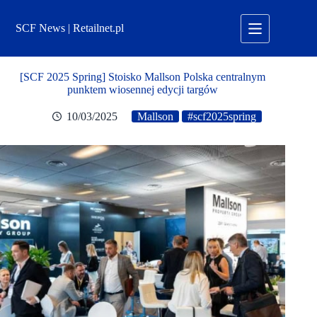
Przejdź
do
SCF News | Retailnet.pl
treści
[SCF 2025 Spring] Stoisko Mallson Polska centralnym
punktem wiosennej edycji targów
10/03/2025
Mallson
#scf2025spring