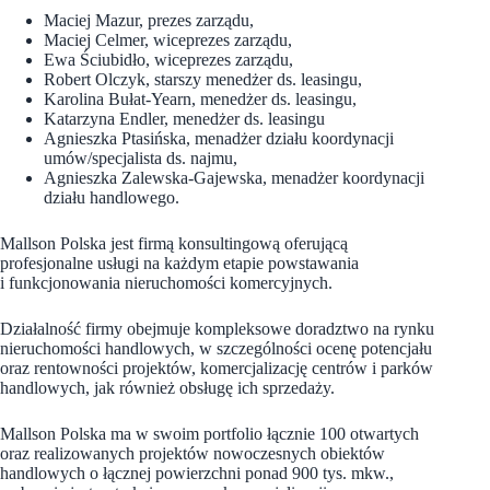
Maciej Mazur, prezes zarządu,
Maciej Celmer, wiceprezes zarządu,
Ewa Ściubidło, wiceprezes zarządu,
Robert Olczyk, starszy menedżer ds. leasingu,
Karolina Bułat-Yearn, menedżer ds. leasingu,
Katarzyna Endler, menedżer ds. leasingu
Agnieszka Ptasińska, menadżer działu koordynacji
umów/specjalista ds. najmu,
Agnieszka Zalewska-Gajewska, menadżer koordynacji
działu handlowego.
Mallson Polska jest firmą konsultingową oferującą
profesjonalne usługi na każdym etapie powstawania
i funkcjonowania nieruchomości komercyjnych.
Działalność firmy obejmuje kompleksowe doradztwo na rynku
nieruchomości handlowych, w szczególności ocenę potencjału
oraz rentowności projektów, komercjalizację centrów i parków
handlowych, jak również obsługę ich sprzedaży.
Mallson Polska ma w swoim portfolio łącznie 100 otwartych
oraz realizowanych projektów nowoczesnych obiektów
handlowych o łącznej powierzchni ponad 900 tys. mkw.,