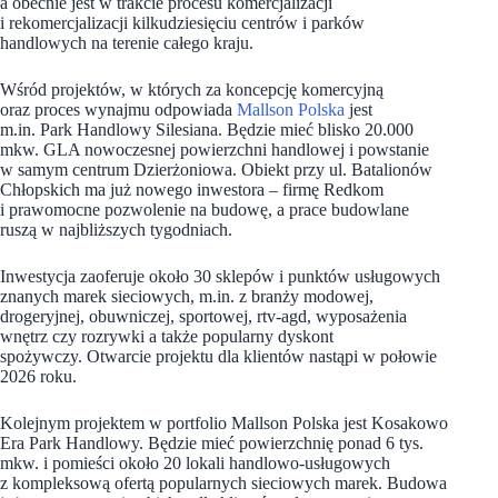
a obecnie jest w trakcie procesu komercjalizacji
i rekomercjalizacji kilkudziesięciu centrów i parków
handlowych na terenie całego kraju.
Wśród projektów, w których za koncepcję komercyjną
oraz proces wynajmu odpowiada
Mallson Polska
jest
m.in. Park Handlowy Silesiana. Będzie mieć blisko 20.000
mkw. GLA nowoczesnej powierzchni handlowej i powstanie
w samym centrum Dzierżoniowa. Obiekt przy ul. Batalionów
Chłopskich ma już nowego inwestora – firmę Redkom
i prawomocne pozwolenie na budowę, a prace budowlane
ruszą w najbliższych tygodniach.
Inwestycja zaoferuje około 30 sklepów i punktów usługowych
znanych marek sieciowych, m.in. z branży modowej,
drogeryjnej, obuwniczej, sportowej, rtv-agd, wyposażenia
wnętrz czy rozrywki a także popularny dyskont
spożywczy. Otwarcie projektu dla klientów nastąpi w połowie
2026 roku.
Kolejnym projektem w portfolio Mallson Polska jest Kosakowo
Era Park Handlowy. Będzie mieć powierzchnię ponad 6 tys.
mkw. i pomieści około 20 lokali handlowo-usługowych
z kompleksową ofertą popularnych sieciowych marek. Budowa