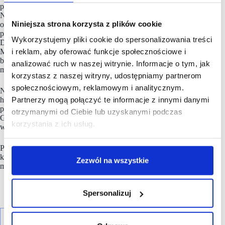
park handlowy we Włoszczowej jest już w trakcie budowy.
Największy w regionie obiekt poza marketem Lidl zaoferuje
Niniejsza strona korzysta z plików cookie
ok 20 znanych sieci handlowych. Natomiast w Jędrzejowie
powstaje II faze działającego już centrum handlowego.
Wykorzystujemy pliki cookie do spersonalizowania treści
Do działających ok 30 sklepów (m.in. Lidl, CCC, Sinsay,
i reklam, aby oferować funkcje społecznościowe i
MediaExpert, Martes Sport, Pepco, Empik, Smyk) dojdzie
blisko 10.000 m2 dodatkowej powierzchni i kolejne znane
analizować ruch w naszej witrynie. Informacje o tym, jak
marki nieobecne do tej pory w mieście.
korzystasz z naszej witryny, udostępniamy partnerom
społecznościowym, reklamowym i analitycznym.
Na końcowym etapie jest także komercjalizacja parków
Partnerzy mogą połączyć te informacje z innymi danymi
handlowych firmy Redkom – największego w Karkonoszach
parku handlowego Przystanek Karkonosze (ok 16.000 m2
otrzymanymi od Ciebie lub uzyskanymi podczas
GLA i ponad 30 sklepów) oraz parku handlowego Świderek
korzystania z ich usług.
w Otwocku (24.000 m2 GLA i ponad 40 sklepów).
Ponadto podczas SCF na swoim stoisku, Mallson zaprezentuje
kilka premier – nowych dużych projektów w kolejnych
Zezwól na wszystkie
miastach.
Spersonalizuj