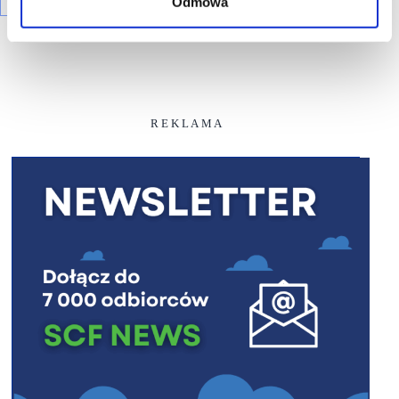
Odmowa
R E K L A M A