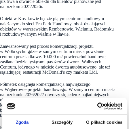
już trwa a otwarcie obiektu dla klientów planowane jest
na przełom 2025/2026r.
Obiekt w Kosakowie będzie piątym centrum handlowym
należącym do sieci Era Park Handlowy, obok działających
obiektów w warszawskim Rembertowie, Wieluniu, Radomsku
i rozbudowywanym właśnie w Iławie.
Zaawansowany jest proces komercjalizacji projektu
w Wałbrzychu gdzie w samym centrum miasta powstanie
centrum przesiadkowe. 10.000 m2 powierzchni handlowej
zasilane będzie tysiącami pasażerów dworca Wałbrzych
Centrum, jedynego w mieście dworca autobusowego, ale też
sąsiadującej restauracji McDonald’s czy marketu Lidl.
Półmetek osiągnęła komercjalizacja największego
w Wejherowie projektu handlowego. W samym centrum miasta
na przełomie 2026/2027 otworzy się jeden z najładniejszych
obiektów w Polsce. Park handlowy Wejherowo Centrum
leżący w strefie konserwatorskiej, przy miejskim starym rynku
będzie charakteryzował się wyjątkową architekturą i zaoferuje
blisko 50 sklepów i punktów najlepszych marek.
Zgoda
Szczegóły
O plikach cookies
Powstają także 2 nowe parki handlowe pod marką Sekunda: