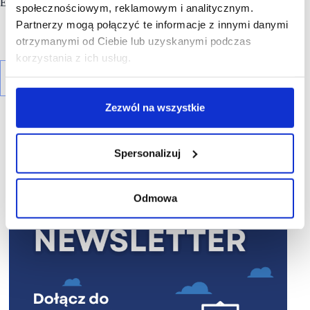
Eurobuild Awards, PRCH Retail Awards i CEE Retail Awards.
społecznościowym, reklamowym i analitycznym.
Partnerzy mogą połączyć te informacje z innymi danymi
otrzymanymi od Ciebie lub uzyskanymi podczas
korzystania z ich usług.
Zezwól na wszystkie
Spersonalizuj
R E K L A M A
Odmowa