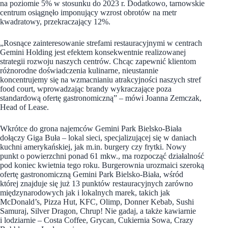
na poziomie 5% w stosunku do 2023 r. Dodatkowo, tarnowskie
centrum osiągnęło imponujący wzrost obrotów na metr
kwadratowy, przekraczający 12%.
„Rosnące zainteresowanie strefami restauracyjnymi w centrach
Gemini Holding jest efektem konsekwentnie realizowanej
strategii rozwoju naszych centrów. Chcąc zapewnić klientom
różnorodne doświadczenia kulinarne, nieustannie
koncentrujemy się na wzmacnianiu atrakcyjności naszych stref
food court, wprowadzając brandy wykraczające poza
standardową ofertę gastronomiczną” – mówi Joanna Zemczak,
Head of Lease.
Wkrótce do grona najemców Gemini Park Bielsko-Biała
dołączy Giga Buła – lokal sieci, specjalizującej się w daniach
kuchni amerykańskiej, jak m.in. burgery czy frytki. Nowy
punkt o powierzchni ponad 61 mkw., ma rozpocząć działalność
pod koniec kwietnia tego roku. Burgerownia urozmaici szeroką
ofertę gastronomiczną Gemini Park Bielsko-Biała, wśród
której znajduje się już 13 punktów restauracyjnych zarówno
międzynarodowych jak i lokalnych marek, takich jak
McDonald’s, Pizza Hut, KFC, Olimp, Donner Kebab, Sushi
Samuraj, Silver Dragon, Chrup! Nie gadaj, a także kawiarnie
i lodziarnie – Costa Coffee, Grycan, Cukiernia Sowa, Crazy