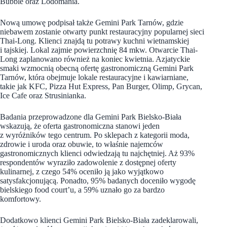
Bubble oraz Lodomania.
Nową umowę podpisał także Gemini Park Tarnów, gdzie
niebawem zostanie otwarty punkt restauracyjny popularnej sieci
Thai-Long. Klienci znajdą tu potrawy kuchni wietnamskiej
i tajskiej. Lokal zajmie powierzchnię 84 mkw. Otwarcie Thai-
Long zaplanowano również na koniec kwietnia. Azjatyckie
smaki wzmocnią obecną ofertę gastronomiczną Gemini Park
Tarnów, która obejmuje lokale restauracyjne i kawiarniane,
takie jak KFC, Pizza Hut Express, Pan Burger, Olimp, Grycan,
Ice Cafe oraz Strusinianka.
Badania przeprowadzone dla Gemini Park Bielsko-Biała
wskazują, że oferta gastronomiczna stanowi jeden
z wyróżników tego centrum. Po sklepach z kategorii moda,
zdrowie i uroda oraz obuwie, to właśnie najemców
gastronomicznych klienci odwiedzają tu najchętniej. Aż 93%
respondentów wyraziło zadowolenie z dostępnej oferty
kulinarnej, z czego 54% oceniło ją jako wyjątkowo
satysfakcjonującą. Ponadto, 95% badanych doceniło wygodę
bielskiego food court’u, a 59% uznało go za bardzo
komfortowy.
Dodatkowo klienci Gemini Park Bielsko-Biała zadeklarowali,