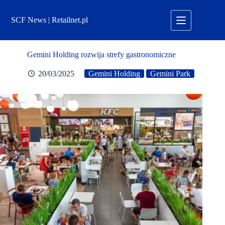
Przejdź
do
SCF News | Retailnet.pl
treści
Gemini Holding rozwija strefy gastronomiczne
20/03/2025
Gemini Holding
Gemini Park