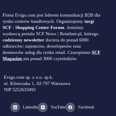
Firma Evigo.com jest liderem komunikacji B2B dla
rynku centrów handlowych. Organizujemy
targi
SCF - Shopping Center Forum
. Jesteśmy
wydawcą portalu SCF News | Retailnet.pl, którego
codzienny newsletter
dociera do ponad 6000
odbiorców: najemców, deweloperów oraz
dostawców usług dla rynku retail. Czasopismo
SCF
Magazine
ma ponad 3000 czytelników.
Evigo.com sp. z o.o. sp.k.
ul. Klimczaka 1, 02-797 Warszawa
NIP 5252633492
LinkedIn
YouTube
Facebook