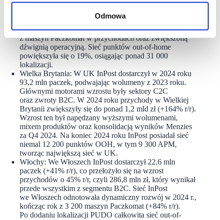
zł, czyli o 39% r/r, a marża zwiększyła się do 15,1%.
Wzrost skorygowanej marży EBITDA był
Odmowa
spowodowany wyższym wolumenem, zwłaszcza
w segmencie B2C, większym udziałem wolumenu
z maszyn Paczkomat w przychodach oraz zwiększoną
dźwignią operacyjną. Sieć punktów out-of-home
powiększyła się o 19%, osiągając ponad 31 000
lokalizacji.
Wielka Brytania: W UK InPost dostarczył w 2024 roku
93,2 mln paczek, podwajając wolumeny z 2023 roku.
Głównymi motorami wzrostu były sektory C2C
oraz zwroty B2C. W 2024 roku przychody w Wielkiej
Brytanii zwiększyły się do ponad 1,2 mld zł (+164% r/r).
Wzrost ten był napędzany wyższymi wolumenami,
mixem produktów oraz konsolidacją wyników Menzies
za Q4 2024. Na koniec 2024 roku InPost posiadał sieć
niemal 12 200 punktów OOH, w tym 9 300 APM,
tworząc największą sieć w UK.
Włochy: We Włoszech InPost dostarczył 22,6 mln
paczek (+41% r/r), co przełożyło się na wzrost
przychodów o 45% r/r, czyli 286,8 mln zł, który wynikał
przede wszystkim z segmentu B2C. Sieć InPost
we Włoszech odnotowała dynamiczny rozwój w 2024 r.,
kończąc rok z 3 200 maszyn Paczkomat (+84% r/r).
Po dodaniu lokalizacji PUDO całkowita sieć out-of-