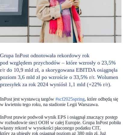
Grupa InPost odnotowała rekordowy rok
pod względem przychodów – które wzrosły o 23,5%
r/r do 10,9 mld zł, a skorygowana EBITDA osiągnęła
poziom 3,6 mld zł po wzroście o 33,5% r/r. Wolumen
przesyłek za rok 2024 wyniósł 1,1 mld (+22% r/r).
InPost jest wystawcą targów
#scf2025spring
, które odbędą się
w kwietniu tego roku, na stadionie Legii Warszawa.
InPost prawie podwoił wynik EPS i osiągnął znaczący postęp
w rozbudowie sieci OOH w całej Europie. Grupa InPost pobiła
własny rekord w wysokości płaconego podatku CIT,
który za ubiegły rok osiągnął poziom aż 380 mln zł. Już