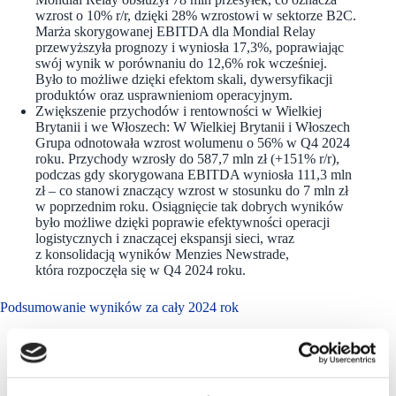
wzrost o 10% r/r, dzięki 28% wzrostowi w sektorze B2C.
Marża skorygowanej EBITDA dla Mondial Relay
przewyższyła prognozy i wyniosła 17,3%, poprawiając
swój wynik w porównaniu do 12,6% rok wcześniej.
Było to możliwe dzięki efektom skali, dywersyfikacji
produktów oraz usprawnieniom operacyjnym.
Zwiększenie przychodów i rentowności w Wielkiej
Brytanii i we Włoszech: W Wielkiej Brytanii i Włoszech
Grupa odnotowała wzrost wolumenu o 56% w Q4 2024
roku. Przychody wzrosły do 587,7 mln zł (+151% r/r),
podczas gdy skorygowana EBITDA wyniosła 111,3 mln
zł – co stanowi znaczący wzrost w stosunku do 7 mln zł
w poprzednim roku. Osiągnięcie tak dobrych wyników
było możliwe dzięki poprawie efektywności operacji
logistycznych i znaczącej ekspansji sieci, wraz
z konsolidacją wyników Menzies Newstrade,
która rozpoczęła się w Q4 2024 roku.
Podsumowanie wyników za cały 2024 rok
Polska: W 2024 r. InPost odnotował dalszy wzrost
popytu zarówno na przesyłki kierowane do maszyn
Paczkomat, jak i dostaw do domu – co zaowocowało
rekordowym wolumenem 709,2 mln paczek (+20% r/r).