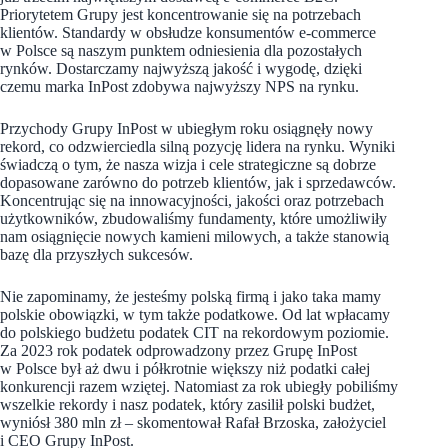
Priorytetem Grupy jest koncentrowanie się na potrzebach
klientów. Standardy w obsłudze konsumentów e-commerce
w Polsce są naszym punktem odniesienia dla pozostałych
rynków. Dostarczamy najwyższą jakość i wygodę, dzięki
czemu marka InPost zdobywa najwyższy NPS na rynku.
Przychody Grupy InPost w ubiegłym roku osiągnęły nowy
rekord, co odzwierciedla silną pozycję lidera na rynku. Wyniki
świadczą o tym, że nasza wizja i cele strategiczne są dobrze
dopasowane zarówno do potrzeb klientów, jak i sprzedawców.
Koncentrując się na innowacyjności, jakości oraz potrzebach
użytkowników, zbudowaliśmy fundamenty, które umożliwiły
nam osiągnięcie nowych kamieni milowych, a także stanowią
bazę dla przyszłych sukcesów.
Nie zapominamy, że jesteśmy polską firmą i jako taka mamy
polskie obowiązki, w tym także podatkowe. Od lat wpłacamy
do polskiego budżetu podatek CIT na rekordowym poziomie.
Za 2023 rok podatek odprowadzony przez Grupę InPost
w Polsce był aż dwu i półkrotnie większy niż podatki całej
konkurencji razem wziętej. Natomiast za rok ubiegły pobiliśmy
wszelkie rekordy i nasz podatek, który zasilił polski budżet,
wyniósł 380 mln zł
–
skomentował Rafał Brzoska, założyciel
i CEO Grupy InPost.