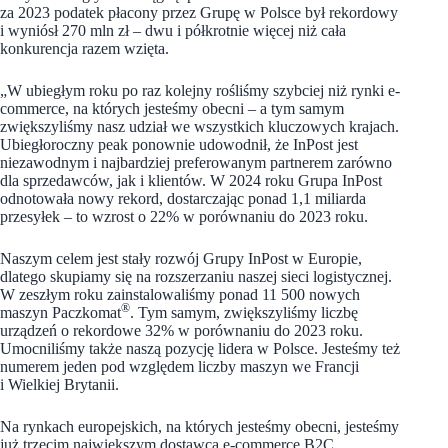
za 2023 podatek płacony przez Grupę w Polsce był rekordowy
i wyniósł 270 mln zł – dwu i półkrotnie więcej niż cała
konkurencja razem wzięta.
„W ubiegłym roku po raz kolejny rośliśmy szybciej niż rynki e-
commerce, na których jesteśmy obecni – a tym samym
zwiększyliśmy nasz udział we wszystkich kluczowych krajach.
Ubiegłoroczny peak ponownie udowodnił, że InPost jest
niezawodnym i najbardziej preferowanym partnerem zarówno
dla sprzedawców, jak i klientów. W 2024 roku Grupa InPost
odnotowała nowy rekord, dostarczając ponad 1,1 miliarda
przesyłek – to wzrost o 22% w porównaniu do 2023 roku.
Naszym celem jest stały rozwój Grupy InPost w Europie,
dlatego skupiamy się na rozszerzaniu naszej sieci logistycznej.
W zeszłym roku zainstalowaliśmy ponad 11 500 nowych
®
maszyn Paczkomat
. Tym samym, zwiększyliśmy liczbę
urządzeń o rekordowe 32% w porównaniu do 2023 roku.
Umocniliśmy także naszą pozycję lidera w Polsce. Jesteśmy też
numerem jeden pod względem liczby maszyn we Francji
i Wielkiej Brytanii.
Na rynkach europejskich, na których jesteśmy obecni, jesteśmy
już trzecim największym dostawcą e-commerce B2C.