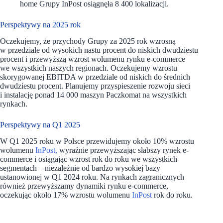
home Grupy InPost osiągnęła 8 400 lokalizacji.
Perspektywy na 2025 rok
Oczekujemy, że przychody Grupy za 2025 rok wzrosną
w przedziale od wysokich nastu procent do niskich dwudziestu
procent i przewyższą wzrost wolumenu rynku e-commerce
we wszystkich naszych regionach. Oczekujemy wzrostu
skorygowanej EBITDA w przedziale od niskich do średnich
dwudziestu procent. Planujemy przyspieszenie rozwoju sieci
i instalację ponad 14 000 maszyn Paczkomat na wszystkich
rynkach.
Perspektywy na Q1 2025
W Q1 2025 roku w Polsce przewidujemy około 10% wzrostu
wolumenu
InPost,
wyraźnie przewyższając słabszy rynek e-
commerce i osiągając wzrost rok do roku we wszystkich
segmentach – niezależnie od bardzo wysokiej bazy
ustanowionej w Q1 2024 roku. Na rynkach zagranicznych
również przewyższamy dynamiki rynku e-commerce,
oczekując około 17% wzrostu wolumenu
InPost
rok do roku.