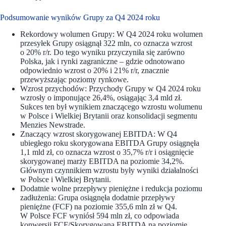
Podsumowanie wyników Grupy za Q4 2024 roku
Rekordowy wolumen Grupy: W Q4 2024 roku wolumen
przesyłek Grupy osiągnął 322 mln, co oznacza wzrost
o 20% r/r. Do tego wyniku przyczyniła się zarówno
Polska, jak i rynki zagraniczne – gdzie odnotowano
odpowiednio wzrost o 20% i 21% r/r, znacznie
przewyższając poziomy rynkowe.
Wzrost przychodów: Przychody Grupy w Q4 2024 roku
wzrosły o imponujące 26,4%, osiągając 3,4 mld zł.
Sukces ten był wynikiem znaczącego wzrostu wolumenu
w Polsce i Wielkiej Brytanii oraz konsolidacji segmentu
Menzies Newstrade.
Znaczący wzrost skorygowanej EBITDA: W Q4
ubiegłego roku skorygowana EBITDA Grupy osiągnęła
1,1 mld zł, co oznacza wzrost o 35,7% r/r i osiągnięcie
skorygowanej marży EBITDA na poziomie 34,2%.
Głównym czynnikiem wzrostu były wyniki działalności
w Polsce i Wielkiej Brytanii.
Dodatnie wolne przepływy pieniężne i redukcja poziomu
zadłużenia: Grupa osiągnęła dodatnie przepływy
pieniężne (FCF) na poziomie 355,6 mln zł w Q4.
W Polsce FCF wyniósł 594 mln zł, co odpowiada
konwersji FCF/Skorygowana EBITDA na poziomie