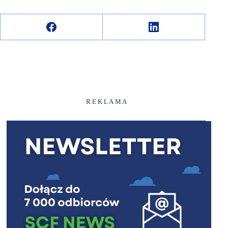
R E K L A M A