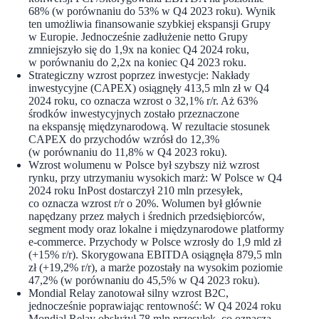
68% (w porównaniu do 53% w Q4 2023 roku). Wynik
ten umożliwia finansowanie szybkiej ekspansji Grupy
w Europie. Jednocześnie zadłużenie netto Grupy
zmniejszyło się do 1,9x na koniec Q4 2024 roku,
w porównaniu do 2,2x na koniec Q4 2023 roku.
Strategiczny wzrost poprzez inwestycje: Nakłady
inwestycyjne (CAPEX) osiągnęły 413,5 mln zł w Q4
2024 roku, co oznacza wzrost o 32,1% r/r. Aż 63%
środków inwestycyjnych zostało przeznaczone
na ekspansję międzynarodową. W rezultacie stosunek
CAPEX do przychodów wzrósł do 12,3%
(w porównaniu do 11,8% w Q4 2023 roku).
Wzrost wolumenu w Polsce był szybszy niż wzrost
rynku, przy utrzymaniu wysokich marż: W Polsce w Q4
2024 roku InPost dostarczył 210 mln przesyłek,
co oznacza wzrost r/r o 20%. Wolumen był głównie
napędzany przez małych i średnich przedsiębiorców,
segment mody oraz lokalne i międzynarodowe platformy
e-commerce. Przychody w Polsce wzrosły do 1,9 mld zł
(+15% r/r). Skorygowana EBITDA osiągnęła 879,5 mln
zł (+19,2% r/r), a marże pozostały na wysokim poziomie
47,2% (w porównaniu do 45,5% w Q4 2023 roku).
Mondial Relay zanotował silny wzrost B2C,
jednocześnie poprawiając rentowność: W Q4 2024 roku
Mondial Relay obsłużył 78 mln przesyłek, co oznacza