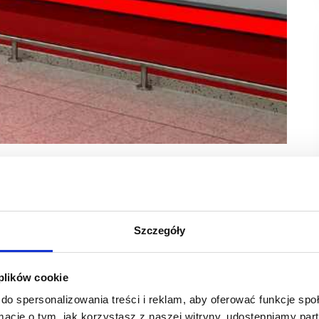
 warszawskim Bemowie. Nowy sklep otworzył się dla
Szczegóły
4. w Warszawie. Mieszkańcy zachodniej części Warszawy wraz
tymentu ośmiu głównych kategorii: narzędzia i maszyny,
ażenie ogrodu, wypoczynek, motoryzacja oraz artykuły
 plików cookie
do spersonalizowania treści i reklam, aby oferować funkcje sp
nych marek międzynarodowych, które cieszą się uznaniem
ormacje o tym, jak korzystasz z naszej witryny, udostępniamy p