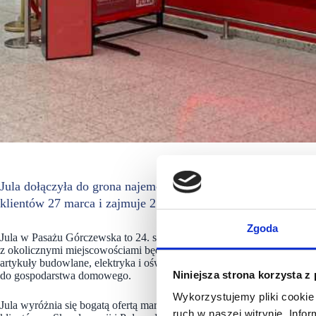
Jula dołączyła do grona najemców Pasażu Górczewskiego na
klientów 27 marca i zajmuje 2 200 mkw. powierzchni najmu.
Zgoda
Jula w Pasażu Górczewska to 24. sklep szwedzkiej sieci w Polsce i 
z okolicznymi miejscowościami będą mogli skorzystać z bogatego asor
artykuły budowlane, elektryka i oświetlenie, odzież ochronna, wypos
Niniejsza strona korzysta z
do gospodarstwa domowego.
Wykorzystujemy pliki cookie 
Jula wyróżnia się bogatą ofertą marek własnych oraz wyselekcjonowa
ruch w naszej witrynie. Inf