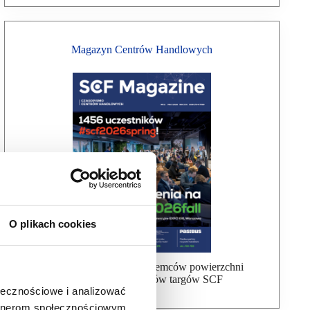
Magazyn Centrów Handlowych
O plikach cookies
Bezpłatna wysyłka dla najemców powierzchni
handlowej, uczestników targów SCF
ołecznościowe i analizować
artnerom społecznościowym,