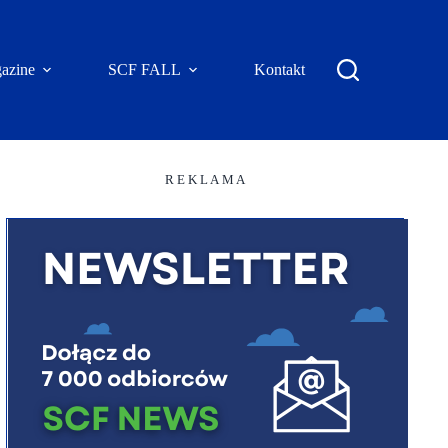
azine
SCF FALL
Kontakt
R E K L A M A