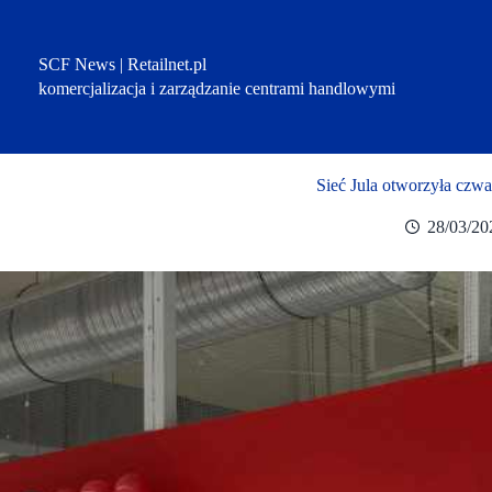
Przejdź
do
treści
SCF News | Retailnet.pl
komercjalizacja i zarządzanie centrami handlowymi
Sieć Jula otworzyła czwa
28/03/20