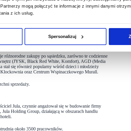
producentami, sieć utrzymuje konkurencyjne ceny bez utraty
Partnerzy mogą połączyć te informacje z innymi danymi otrzym
nia z ich usług.
y z produktami sieci o wartości 200 zł, atrakcyjne promocje
i i miłośnicy majsterkowania, a także rodziny szukające
Spersonalizuj
Z
i do dyspozycji 1 725 m kw. powierzchni sprzedażowej,
je różnorodne zakupy po sąsiedzku, zarówno te codzienne
m wnętrz (JYSK, Black Red White, Komfort), AGD (Media
 stał się również popularny wśród dzieci i młodzieży
awy Klockownia oraz Centrum Wspinaczkowego Murall.
chni sprzedaży.
ściciel Jula, czynnie angażował się w budowanie firmy
ę, Jula Holding Group, działającą w obszarach handlu
hoteli.
zatrudnia około 3500 pracowników.