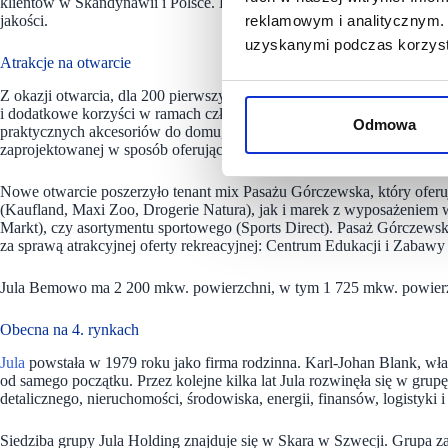
klientów w Skandynawii i Polsce. Dzięki bezpośredniej współpracy z 
jakości.
reklamowym i analitycznym. 
uzyskanymi podczas korzysta
Atrakcje na otwarcie
Z okazji otwarcia, dla 200 pierwszych klientów sklep przygotował torb
i dodatkowe korzyści w ramach członkostwa w JulaClub. Profesjonaliśc
Odmowa
praktycznych akcesoriów do domu, ogrodu oraz wypoczynku będą miel
zaprojektowanej w sposób oferujący wygodne i intuicyjne zakupy.
Nowe otwarcie poszerzyło tenant mix Pasażu Górczewska, który oferu
(Kaufland, Maxi Zoo, Drogerie Natura), jak i marek z wyposażenie
Markt), czy asortymentu sportowego (Sports Direct). Pasaż Górczewska
za sprawą atrakcyjnej oferty rekreacyjnej: Centrum Edukacji i Zab
Jula Bemowo ma 2 200 mkw. powierzchni, w tym 1 725 mkw. powierz
Obecna na 4. rynkach
Jula
powstała w 1979 roku jako firma rodzinna. Karl-Johan Blank, wła
od samego początku. Przez kolejne kilka lat Jula rozwinęła się w grup
detalicznego, nieruchomości, środowiska, energii, finansów, logistyki i 
Siedziba grupy Jula Holding znajduje się w Skara w Szwecji. Grupa 