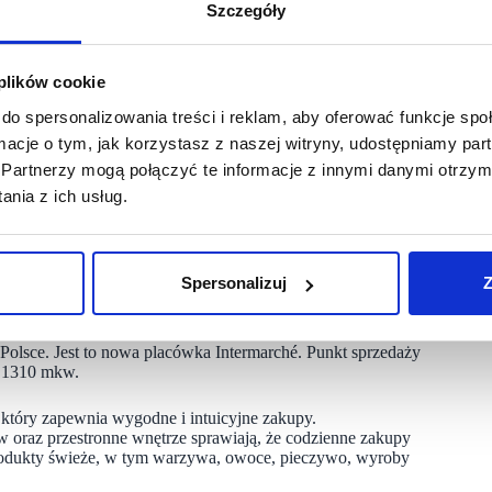
Szczegóły
żnych przedsiębiorców, które zarządza siecią prawie 4000
 plików cookie
zyldami sieci Intermarché i Bricomarché w 2024 roku Grupa
ch sieci Intermarché i Bricomarché, notując wzrost o 6,3%
do spersonalizowania treści i reklam, aby oferować funkcje sp
ormacje o tym, jak korzystasz z naszej witryny, udostępniamy p
Partnerzy mogą połączyć te informacje z innymi danymi otrzym
 i rankingach, m.in. w rankingu najlepszych polskich
nia z ich usług.
000 dziennika „Rzeczpospolita”, czyli w zestawieniu
ankingu „1000 największych firm w Polsce” „Gazety
pl (48. pozycja w 2021 r.), w ramach nagród TOP
yz” magazynu „Franczyza & Biznes” (16. miejsce w 2021 r.).
Spersonalizuj
Z
 Portugalii.
Polsce. Jest to nowa placówka Intermarché. Punkt sprzedaży
ę 1310 mkw.
tóry zapewnia wygodne i intuicyjne zakupy.
oraz przestronne wnętrze sprawiają, że codzienne zakupy
 produkty świeże, w tym warzywa, owoce, pieczywo, wyroby