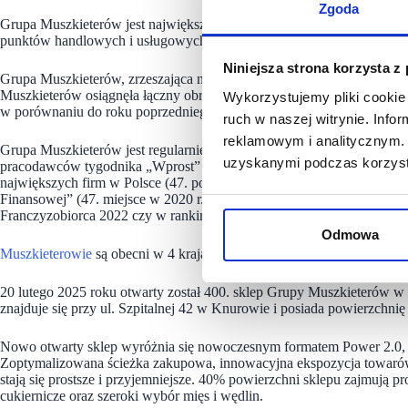
Zgoda
Grupa Muszkieterów jest największym europejskim zrzeszeniem niezale
punktów handlowych i usługowych.
Niniejsza strona korzysta z
Grupa Muszkieterów, zrzeszająca niezależnych przedsiębiorców pod s
Muszkieterów osiągnęła łączny obrót w wysokości 10,93 mld zł w rama
Wykorzystujemy pliki cookie 
w porównaniu do roku poprzedniego.
ruch w naszej witrynie. Inf
reklamowym i analitycznym. 
Grupa Muszkieterów jest regularnie nagradzana w licznych konkursach
uzyskanymi podczas korzysta
pracodawców tygodnika „Wprost” (28. miejsce w 2023 r.), na Liście 2
największych firm w Polsce (47. pozycja wg. danych za 2021 r.), w r
Finansowej” (47. miejsce w 2020 r.), w zestawieniu Najwięksi money.
Franczyzobiorca 2022 czy w rankingu „30 najpopularniejszych francz
Odmowa
Muszkieterowie
są obecni w 4 krajach Europy: Polsce, Francji, Belgii i
20 lutego 2025 roku otwarty został 400. sklep Grupy Muszkieterów w 
znajduje się przy ul. Szpitalnej 42 w Knurowie i posiada powierzchni
Nowo otwarty sklep wyróżnia się nowoczesnym formatem Power 2.0, k
Zoptymalizowana ścieżka zakupowa, innowacyjna ekspozycja towarów 
stają się prostsze i przyjemniejsze. 40% powierzchni sklepu zajmują
cukiernicze oraz szeroki wybór mięs i wędlin.