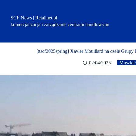
Przejdź
do
treści
SCF News | Retailnet.pl
komercjalizacja i zarządzanie centrami handlowymi
[#scf2025spring] Xavier Mouillard na czele Grupy
02/04/2025
Muszkie