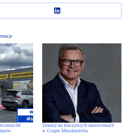
rmacje
ricomarché
Zmiany na kluczowych stanowiskach
klepów
w Grupie Muszkieterów