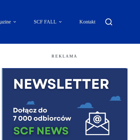
azine
SCF FALL
Kontakt
R E K L A M A