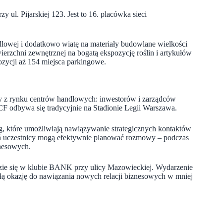
 ul. Pijarskiej 123. Jest to 16. placówka sieci
owej i dodatkowo wiatę na materiały budowlane wielkości
rzchni zewnętrznej na bogatą ekspozycję roślin i artykułów
zycji aż 154 miejsca parkingowe.
rmy z rynku centrów handlowych: inwestorów i zarządców
F odbywa się tradycyjnie na Stadionie Legii Warszawa.
ing, które umożliwiają nawiązywanie strategicznych kontaktów
 uczestnicy mogą efektywnie planować rozmowy – podczas
nesowych.
dzie się w klubie BANK przy ulicy Mazowieckiej. Wydarzenie
ałą okazję do nawiązania nowych relacji biznesowych w mniej