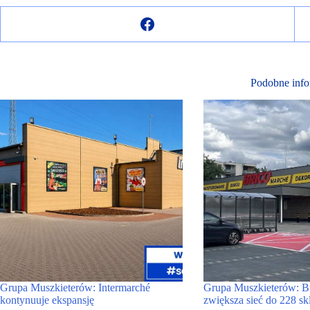
Podobne info
Grupa Muszkieterów: Intermarché
Grupa Muszkieterów: B
kontynuuje ekspansję
zwiększa sieć do 228 s