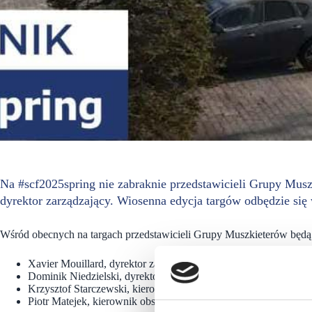
Na #scf2025spring nie zabraknie przedstawicieli Grupy Mus
dyrektor zarządzający. Wiosenna edycja targów odbędzie się 
Wśród obecnych na targach przedstawicieli Grupy Muszkieterów będą
Xavier Mouillard, dyrektor zarządzający,
Dominik Niedzielski, dyrektor rozwoju,
Krzysztof Starczewski, kierownik obszaru północ,
Piotr Matejek, kierownik obszaru południe.