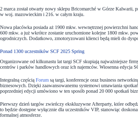
2 marca został otwarty nowy sklepu Bricomarché w Górze Kalwarii, przy
w woj. mazowieckim i 216. w całym kraju.
Nowa placówka posiada aż 1900 mkw. wewnętrznej powierzchni handl
600 mkw. a już wkrótce zostanie uruchomione kolejne 1800 mkw. powie
ogrodniczych. Dodatkowo, zmotoryzowani klienci będą mieli do dyspo
Ponad 1300 uczestników SCF 2025 Spring
Organizowane od kilkunastu lat targi SCF skupiają najważniejsze fi
centrów i parków handlowych oraz ich najemców. Wiosenna edycja SC
Integralną częścią
Forum
są targi, konferencje oraz business network
biznesowych. Dzięki zaawansowanemu systemowi umawiania spotkań
poprzedniej edycji umówiono w ten sposób ponad 20 000 spotkań biz
Pierwszy dzień targów zwieńczy ekskluzywne Afterparty, które odbę
to będzie dostępne wyłącznie dla uczestników VIP, stanowiąc doskon
formalnej atmosferze.