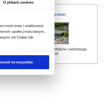
O plikach cookies
Bezpłatny Newsletter
ołecznościowe i analizować
artnerom społecznościowym,
anymi od Ciebie lub
Dołącz do ponad 7000 czytelników codziennego
newslettera!
ezwól na wszystkie