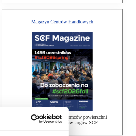
Magazyn Centrów Handlowych
Bezpłatna wysyłka dla najemców powierzchni
handlowej, uczestników targów SCF