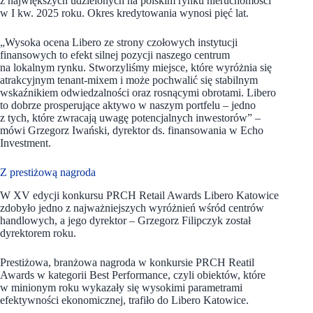
z największych udzielonych na polskim rynku nieruchomości
w I kw. 2025 roku. Okres kredytowania wynosi pięć lat.
„Wysoka ocena Libero ze strony czołowych instytucji
finansowych to efekt silnej pozycji naszego centrum
na lokalnym rynku. Stworzyliśmy miejsce, które wyróżnia się
atrakcyjnym tenant-mixem i może pochwalić się stabilnym
wskaźnikiem odwiedzalności oraz rosnącymi obrotami. Libero
to dobrze prosperujące aktywo w naszym portfelu – jedno
z tych, które zwracają uwagę potencjalnych inwestorów” –
mówi Grzegorz Iwański, dyrektor ds. finansowania w Echo
Investment.
Z prestiżową nagroda
W XV edycji konkursu PRCH Retail Awards Libero Katowice
zdobyło jedno z najważniejszych wyróżnień wśród centrów
handlowych, a jego dyrektor – Grzegorz Filipczyk został
dyrektorem roku.
Prestiżowa, branżowa nagroda w konkursie PRCH Reatil
Awards w kategorii Best Performance, czyli obiektów, które
w minionym roku wykazały się wysokimi parametrami
efektywności ekonomicznej, trafiło do Libero Katowice.