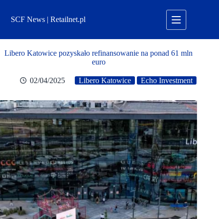
Przejdź
do
SCF News | Retailnet.pl
treści
Libero Katowice pozyskało refinansowanie na ponad 61 mln
euro
02/04/2025
Libero Katowice
Echo Investment