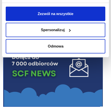
Zezwól na wszystkie
R E K L A M A
Spersonalizuj
Odmowa