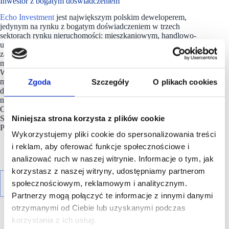
Inwestor z bogatym doświadczeniem
Echo Investment
jest największym polskim deweloperem,
jedynym na rynku z bogatym doświadczeniem w trzech
sektorach rynku nieruchomości: mieszkaniowym, handlowo-
usługowym oraz biurowym. Jako firma współodpowiedzialna
za rozwój miast, Echo Investment angażuje się w duże
miastotwórcze projekty łączące różne funkcje, jak Browary
Warszawskie czy Fuzja w Łodzi. To miejsca, w których ludzie
Zgoda
Szczegóły
O plikach cookies
mogą pracować, mieszkać, bawić się i zaspokajać potrzeby
dnia codziennego. Od 1996 roku Echo Investment jest
notowane na Giełdzie Papierów Wartościowych w Warszawie.
Od 2019 roku głównymi akcjonariuszami Echo Investment
Niniejsza strona korzysta z plików cookie
S.A. są węgierski Wing IHC Zrt oraz partnerzy Griffin Capital
Partners.
Wykorzystujemy pliki cookie do spersonalizowania treści
i reklam, aby oferować funkcje społecznościowe i
analizować ruch w naszej witrynie. Informacje o tym, jak
korzystasz z naszej witryny, udostępniamy partnerom
społecznościowym, reklamowym i analitycznym.
Partnerzy mogą połączyć te informacje z innymi danymi
otrzymanymi od Ciebie lub uzyskanymi podczas
korzystania z ich usług.