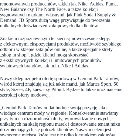
renomowanych producentów, takich jak Nike, Adidas, Puma,
New Balance czy The North Face, a także kolekcji
sygnowanych markami własnymi, jak Pink Soda i Supply &
Demand. JD Sports dużą wagę przywiązuje do tworzenia
unikalnych doświadczeń zakupowych dla klientów.
Znakiem rozpoznawczym tej sieci są nowoczesne sklepy,
z efektownymi ekspozycjami produktów, możliwość szybkiego
odbioru w sklepie zakupów online, a także specjalne strefy
„shop in shop”, gdzie klienci mogą skorzystać
z ekskluzywnych kolekcji i limitowanych produktów
światowych brandów, jak m.in. Nike i Adidas.
Nowy sklep uzupełni ofertę sportową w Gemini Park Tarnów,
wśród której znajdują się już takie marki, jak Martes Sport, 50
style, Sizeer, 4F, kaes. czy Pitbull. Będzie to także urozmaicenie
szerokiej oferty modowej.
„Gemini Park Tarnów od lat buduje swoją pozycję jako
wiodące centrum mody w regionie. Konsekwentnie stawiamy
przy tym na różnorodność oferty, wprowadzanie nowych,
unikalnych na skalę regionu marek i dostosowanie tenant mixu
do zmieniających się potrzeb klientów. Naszym celem jest
stworzenie miejsca, które jest nie tylko kierunkiem zakupów,