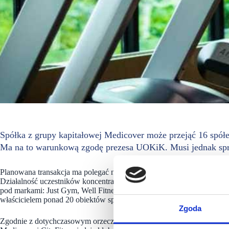
Spółka z grupy kapitałowej Medicover może przejąć 16 spółek
Ma na to warunkową zgodę prezesa UOKiK. Musi jednak sprz
Planowana transakcja ma polegać na przejęciu przez ABC Medicover Ho
Działalność uczestników koncentracji pokrywa się na rynku prowadz
pod markami: Just Gym, Well Fitness, McFit, Stellar, Platinium Fitne
właścicielem ponad 20 obiektów sportowo-rekreacyjnych pod markami C
Zgoda
Zgodnie z dotychczasowym orzecznictwem prezes UOKiK przyjął, że kl