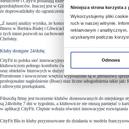
Medicover i CityFit posiadają kluby w tych samych 13 miastach. W wię
przedsiębiorców. Inaczej jest w Gliwicach i Bielsku-Białej, gdzie po tr
Niniejsza strona korzysta z
że doprowadziłaby do ograniczenia konkurencji.
Wykorzystujemy pliki cookie 
„Z naszej analizy wynika, że koncentracja zakłóciłaby konkurencję w
ruch w naszej witrynie. Inf
fitness w Bielsku-Białej i Gliwicach, mogłoby skutkować np. wzroste
reklamowym i analitycznym. 
z tych miast pozwoli na zachowanie równej rywalizacji przedsiębior
uzyskanymi podczas korzysta
Chróstny.
Kluby dostępne 24/dobę
Odmowa
CityFit to polska sieć innowacyjnych klubów fitness, czynnych 24h/do
klubowiczom pełnego komfortu ćwiczeń w atrakcyjnej cenie. Komfort K
oraz obiektów biurowych w dużych i średnich miastach. Firma dba o ka
Przestronne i nowoczesne wnętrza wyposażone są w prestiżowy sprzęt
profesjonalne nagłośnienie (Bose) oraz liczne udogodnienia takie jak
i zdrowymi przekąskami.
Filozofią firmy jest tworzenie klubów dostosowanych do miejskiego st
są 24h/dobę 7 dni w tygodniu, a klubowicze nie muszą pamiętać o 
w aplikacji CityFit. Chętnie wdraża również innowacyjne rozwiązania
CityFit Blu to kluby przystosowane do działania w modelu franczyzo