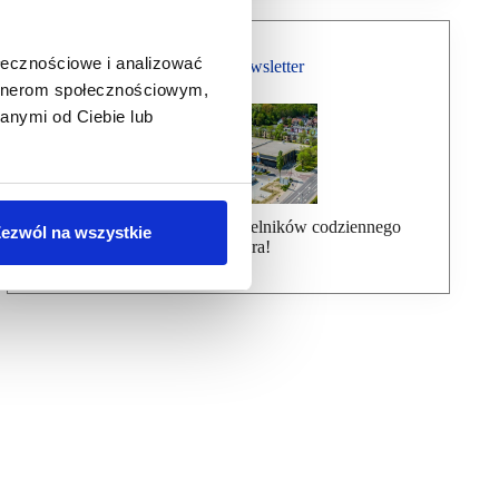
ołecznościowe i analizować
Bezpłatny Newsletter
artnerom społecznościowym,
anymi od Ciebie lub
Dołącz do ponad 7000 czytelników codziennego
ezwól na wszystkie
newslettera!