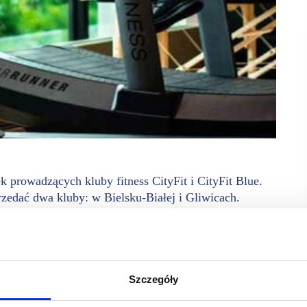
 prowadzących kluby fitness CityFit i CityFit Blue.
edać dwa kluby: w Bielsku-Białej i Gliwicach.
ldings B.V. kontroli nad 16 spółkami z grupy CityFit.
enia klubów fitness. Medicover ma ponad 150 klubów
ss, Smart Gym, Premium Fitness & Gym. Grupa CityFit jest
ityFit i CityFit Blue.
Szczegóły
uby fitness konkurują ze sobą na obszarze jednego miasta.