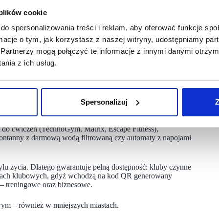
kszości z nich spotykają się jednak z konkurencją innych
ansakcji pozycja Medicover byłaby na tyle silna,
 plików cookie
do spersonalizowania treści i reklam, aby oferować funkcje sp
 dwóch miastach. Byłoby to niekorzystne dla klientów klubów
ormacje o tym, jak korzystasz z naszej witryny, udostępniamy p
m cen. Jednocześnie sprzedaż po jednej z siłowni w każdym
Partnerzy mogą połączyć te informacje z innymi danymi otrzym
ców na lokalnych rynkach” – mówi prezes
UOKiK
Tomasz
nia z ich usług.
Spersonalizuj
Z
bę, 7 dni w tygodniu. Naszą misją jest oferowanie
luby CityFit lokalizowane są na terenie galerii handlowych
żdy detal aranżacji wnętrz i innowacyjne rozwiązania.
 do ćwiczeń (TechnoGym, Matrix, Escape Fitness),
: fontanny z darmową wodą filtrowaną czy automaty z napojami
ylu życia. Dlatego gwarantuje pełną dostępność: kluby czynne
kartach klubowych, gdyż wchodzą na kod QR generowany
 – treningowe oraz biznesowe.
wym – również w mniejszych miastach.