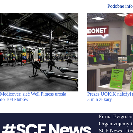
Podobne info
Medicover: sieć Well Fitness urosła
Prezes UOKiK nałożył 
do 104 klubów
3 mln zł kary
Firma Evigo.co
Organizujemy
SCF News | Reta