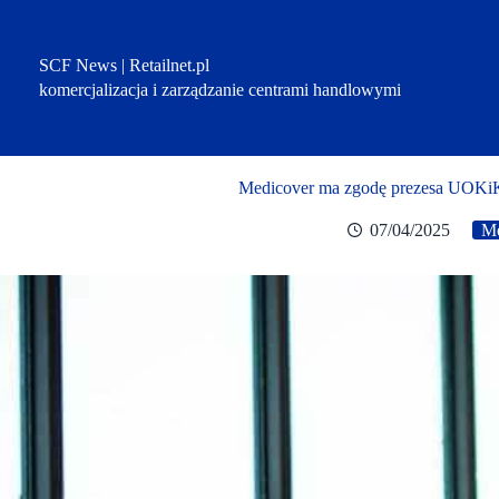
Przejdź
do
treści
SCF News | Retailnet.pl
komercjalizacja i zarządzanie centrami handlowymi
Medicover ma zgodę prezesa UOKiK n
07/04/2025
Me