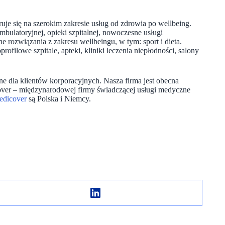
uje się na szerokim zakresie usług od zdrowia po wellbeing.
ambulatoryjnej, opieki szpitalnej, nowoczesne usługi
 rozwiązania z zakresu wellbeingu, w tym: sport i dieta.
filowe szpitale, apteki, kliniki leczenia niepłodności, salony
ne dla klientów korporacyjnych. Nasza firma jest obecna
cover – międzynarodowej firmy świadczącej usługi medyczne
edicover
są Polska i Niemcy.