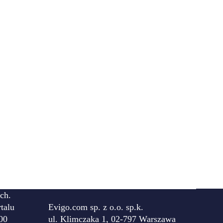
ch.
talu
Evigo.com sp. z o.o. sp.k.
00
ul. Klimczaka 1, 02-797 Warszawa