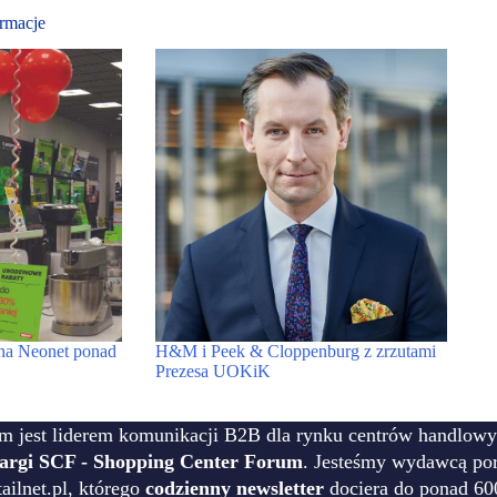
rmacje
na Neonet ponad
H&M i Peek & Cloppenburg z zrzutami
Prezesa UOKiK
m jest liderem komunikacji B2B dla rynku centrów handlowy
targi SCF - Shopping Center Forum
. Jesteśmy wydawcą por
ilnet.pl, którego
codzienny newsletter
dociera do ponad 60