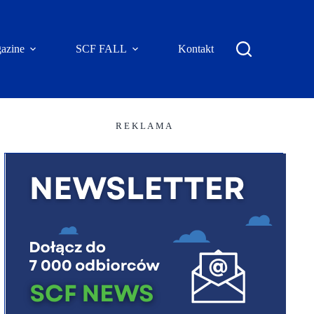
azine
SCF FALL
Kontakt
R E K L A M A