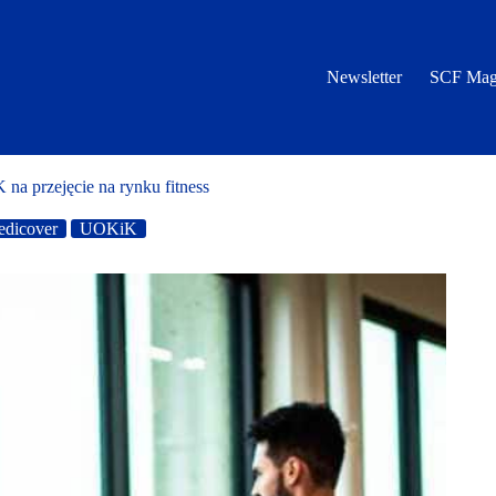
Newsletter
SCF Mag
a przejęcie na rynku fitness
dicover
UOKiK