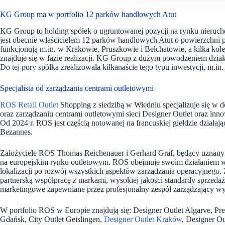
KG Group ma w portfolio 12 parków handlowych Atut
KG Group to holding spółek o ugruntowanej pozycji na rynku nieruc
jest obecnie właścicielem 12 parków handlowych Atut o powierzchni
funkcjonują m.in. w Krakowie, Pruszkowie i Bełchatowie, a kilka ko
znajduje się w fazie realizacji. KG Group z dużym powodzeniem dzia
Do tej pory spółka zrealizowała kilkanaście tego typu inwestycji, m.
Specjalista od zarządzania centrami outletowymi
ROS Retail Outlet
Shopping z siedzibą w Wiedniu specjalizuje się w d
oraz zarządzaniu centrami outletowymi sieci Designer Outlet oraz i
Od 2024 r. ROS jest częścią notowanej na francuskiej giełdzie dział
Bezannes.
Założyciele ROS Thomas Reichenauer i Gerhard Graf, będący uznanymi
na europejskim rynku outletowym. ROS obejmuje swoim działaniem wsz
lokalizacji po rozwój wszystkich aspektów zarządzania operacyjnego.
partnerską współpracę z markami, wysokiej jakości standardy sprzedaży
marketingowe zapewniane przez profesjonalny zespół zarządzający wy
W portfolio ROS w Europie znajdują się: Designer Outlet Algarve, Pre
Gdańsk, City Outlet Geislingen,
Designer Outlet Kraków
, Designer Ou