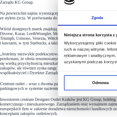
Zarządu KG Group.
Na powierzchni najmu wynoszącej ponad 19 000 mkw. znajdzie się po
Zgoda
ze stylem życia. W porównaniu do tradycyjnych sklepów, ceny będą 
Wśród dostępnych marek znajdują się takie giganty jak adidas, Alpine 
Diverse, Kazar, Lee&Wrangler, Mountain Warehouse, New Balance, O
Niniejsza strona korzysta z
Triumph, Unisono, Venezia, Wittchen, Yes i wiele innych. W Designer
i kawiarni, w tym Starbucks, a także strefę zabaw dla dzieci oraz prz
Wykorzystujemy pliki cookie 
ruch w naszej witrynie. Inf
„Jesteśmy niezwykle podekscytowani otwarciem najnowszego centru
reklamowym i analitycznym. 
przekonani, że oferta renomowanych brandów, które zapewnią wyjąt
uzyskanymi podczas korzysta
się wielką przychylnością mieszkańców Krakowa i zyska swoich wiern
zakupów, ale również zyska rangę miejsca idealnego do spotkań i mi
współzałożyciel i Dyrektor Zarządzający ROS Retail Outlet Shopping.
Odmowa
Centrum outlet – wraz z dwoma parkami handlowymi Atut – stworzy zi
parkingowych w systemie naziemnym i podziemnym.
Inwestorem centrum Designer Outlet Kraków jest KG Group, holding f
komercyjnego i mieszkaniowego. Zarządzaniem oraz wynajmem zajmuj
europejskich firm w zakresie doradztwa nieruchomości handlowych o
konceptami zakupów outletowych.