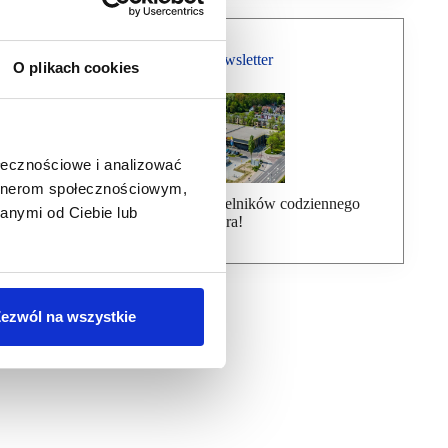
Bezpłatny Newsletter
O plikach cookies
ołecznościowe i analizować
artnerom społecznościowym,
Dołącz do ponad 7000 czytelników codziennego
anymi od Ciebie lub
newslettera!
ezwól na wszystkie