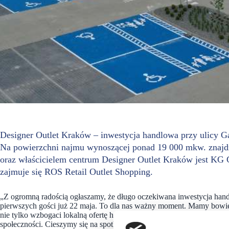
Designer Outlet Kraków – inwestycja handlowa przy ulicy Ga
Na powierzchni najmu wynoszącej ponad 19 000 mkw. znajdz
oraz właścicielem centrum Designer Outlet Kraków jest KG
zajmuje się ROS Retail Outlet Shopping.
„Z ogromną radością ogłaszamy, że długo oczekiwana inwestycja han
pierwszych gości już 22 maja. To dla nas ważny moment. Mamy bowi
nie tylko wzbogaci lokalną ofertę handlową, ale także stworzy nowe m
społeczności. Cieszymy się na spotkanie z klientami i na wspólne odk