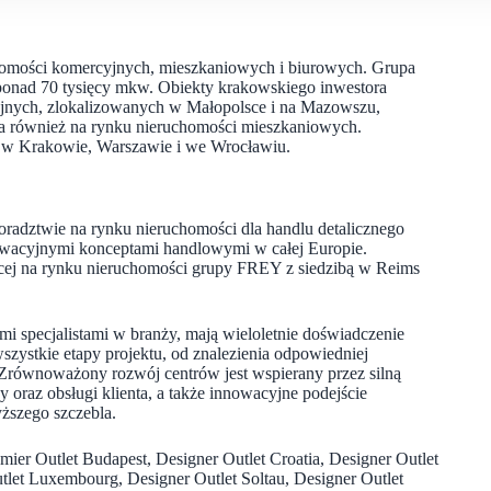
homości komercyjnych, mieszkaniowych i biurowych. Grupa
 ponad 70 tysięcy mkw. Obiekty krakowskiego inwestora
lejnych, zlokalizowanych w Małopolsce i na Mazowszu,
ła również na rynku nieruchomości mieszkaniowych.
in. w Krakowie, Warszawie i we Wrocławiu.
oradztwie na rynku nieruchomości dla handlu detalicznego
nnowacyjnymi konceptami handlowymi w całej Europie.
ającej na rynku nieruchomości grupy FREY z siedzibą w Reims
 specjalistami w branży, mają wieloletnie doświadczenie
ystkie etapy projektu, od znalezienia odpowiedniej
 Zrównoważony rozwój centrów jest wspierany przez silną
 oraz obsługi klienta, a także innowacyjne podejście
ższego szczebla.
mier Outlet Budapest, Designer Outlet Croatia, Designer Outlet
tlet Luxembourg, Designer Outlet Soltau, Designer Outlet