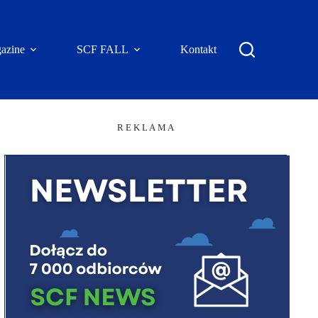
azine
SCF FALL
Kontakt
R E K L A M A