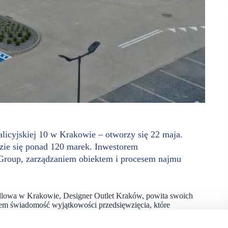
licyjskiej 10 w Krakowie – otworzy się 22 maja.
ie się ponad 120 marek. Inwestorem
 Group, zarządzaniem obiektem i procesem najmu
dlowa w Krakowie, Designer Outlet Kraków, powita swoich
em świadomość wyjątkowości przedsięwzięcia, które
iejsca pracy i przyczyni się do rozwoju krakowskiej
rywanie jej potencjału“ – mówi Krzysztof Gaczorek, Prezes