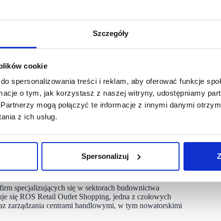
nad 120 marek oferujących modę oraz artykuły związane
Szczegóły
zawsze o 30–70% niższe.
Pro, Apart, Benetton, Calvin Klein, Crocs, Desigual, Digel,
chnik, Only, Puma, Smyk, Swarovski, Tommy Hilfiger,
 plików cookie
 Outlet Kraków przewidziano także dziewięć restauracji
estrzeń coworkingową.
do spersonalizowania treści i reklam, aby oferować funkcje sp
ormacje o tym, jak korzystasz z naszej witryny, udostępniamy p
m handlowego pod marką Designer Outlet Kraków. Jesteśmy
Partnerzy mogą połączyć te informacje z innymi danymi otrzym
kowe doświadczenia zakupowe w atrakcyjnych cenach spotka
nia z ich usług.
ych fanów. Wierzymy, że centrum stanie się nie tylko punktem
łego spędzania czasu“ – mówi Thomas Reichenauer,
Spersonalizuj
Z
ntegrowaną strefę handlową. Obiekt oferuje 2 000 miejsc
irm specjalizujących się w sektorach budownictwa
e się ROS Retail Outlet Shopping, jedna z czołowych
raz zarządzania centrami handlowymi, w tym nowatorskimi