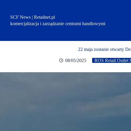
Przejdź
do
treści
SCF News | Retailnet.pl
komercjalizacja i zarządzanie centrami handlowymi
22 maja zostanie otwarty D
08/05/2025
ROS Retail Outlet