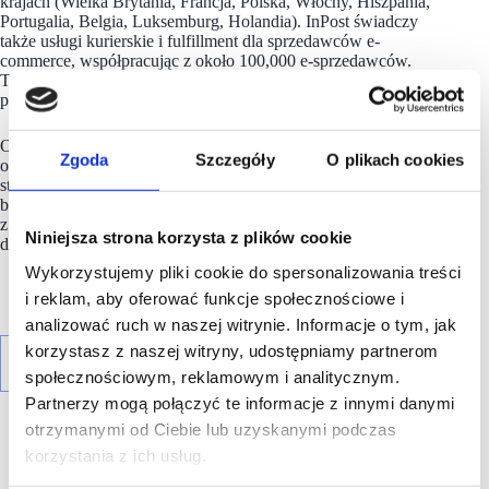
krajach (Wielka Brytania, Francja, Polska, Włochy, Hiszpania,
Portugalia, Belgia, Luksemburg, Holandia). InPost świadczy
także usługi kurierskie i fulfillment dla sprzedawców e-
commerce, współpracując z około 100,000 e-sprzedawców.
Tylko w ciągu 2024 roku firma obsłużyła ponad miliard
przesyłek.
Od lat jednym z priorytetów firmy
InPost
jest troska
Zgoda
Szczegóły
O plikach cookies
o środowisko naturalne. Strategia Dekarbonizacji Grupy InPost
stanowi integralne uzupełnienie strategii
biznesowej.
InPost
przystąpił do inicjatywy SBTi i jako jeden
z pierwszych na polskim rynku, zamierza osiągnąć NET-ZERO
Niniejsza strona korzysta z plików cookie
do 2040 roku.
Wykorzystujemy pliki cookie do spersonalizowania treści
i reklam, aby oferować funkcje społecznościowe i
analizować ruch w naszej witrynie. Informacje o tym, jak
korzystasz z naszej witryny, udostępniamy partnerom
społecznościowym, reklamowym i analitycznym.
Partnerzy mogą połączyć te informacje z innymi danymi
otrzymanymi od Ciebie lub uzyskanymi podczas
korzystania z ich usług.