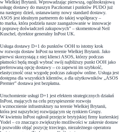
w Wielkiej Brytanii. Wprowadzając pierwszą, ogólnokrajową
usługę dostawy do maszyn Paczkomat i punktów PUDO już
na następny dzień, ustanawiamy nowy standard dostawy.
ASOS jest idealnym partnerem do takiej współpracy –
to marka, która podziela nasze zaangażowanie w innowacje
i poprawę doświadczeń zakupowych” –
skomentował Neil
Kuschel, dyrektor generalny InPost UK.
Usługa dostawy D+1 do punktów OOH to istotny krok
w rozwoju dostaw InPost na terenie Wielkiej Brytanii. Jako
pierwsi skorzystają z niej klienci ASOS, którzy podczas
płatności będą mogli wybrać swój najbliższy punkt OOH jako
preferowaną opcję dostawy – co zapewni im szybkość,
elastyczność oraz wygodę podczas zakupów online. Usługa jest
dostępna dla wszystkich klientów, a dla użytkowników „ASOS
Premier” dostawa jest bezpłatna.
Uruchomienie usługi D+1 jest efektem strategicznych działań
InPost, mających na celu przyspieszenie rozwoju
i wzmocnienie infrastruktury na terenie Wielkiej Brytanii,
która jest najszybciej rozwijającym się rynkiem Grupy.
W kwietniu InPost ogłosił przejęcie brytyjskiej firmy kurierskiej
Yodel – co znacząco zwiększyło możliwości w zakresie dostaw
i pozwoliło objąć pozycję trzeciego, niezależnego operatora