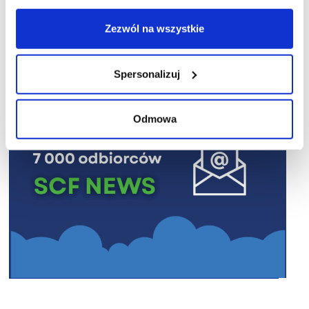
R E K L A M A
Zezwól na wszystkie
Spersonalizuj
Odmowa