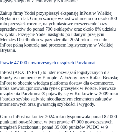
logistycznego w Zjednoczony Królestwie.
Zakup firmy Yodel przyspieszył ekspansję InPost w Wielkiej
Brytanii o 5 lat. Grupa szacuje wzrost wolumenu do około 300
mln przesyłek rocznie, natychmiastowe rozszerzenie bazy
sprzedawców do ponad 700 e-sklepów oraz około 8% udziału
w rynku. Przejęcie Yodel nastąpiło po udanym przejęciu
Menzies Distribution w październiku 2024 roku – co dało
InPost pełną kontrolę nad procesem logistycznym w Wielkiej
Brytanii.
Prawie 47 000 nowoczesnych urządzeń Paczkomat
InPost (AEX: INPST) to lider rozwiązań logistycznych dla
branży e-commerce w Europie. Założony przez Rafała Brzoskę
InPost to obecnie wiodąca platforma dostaw dla e-commerce,
która zrewolucjonizowała rynek przesyłek w Polsce. Pierwsze
urządzenia Paczkomat® pojawiły się w Krakowie w 2009 roku
i bardzo szybko stały się nieodłącznym elementem zakupów
internetowych oraz gwarancją szybkości i wygody.
Grupa InPost na koniec 2024 roku dysponowała ponad 82 000
punktami out-of-home, w tym prawie 47 000 nowoczesnych
urządzeń Paczkomat i ponad 35 000 punktów PUDO w 9