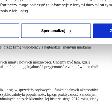
Partnerzy mogą połączyć te informacje z innymi danymi otrzym
i to, co dzieje się na arenie międzynarodowej. Jej głównym
nia z ich usług.
ności między stylem, nowością, a także materiałami
 filarach: moda, elegancja i oryginalność.
nie tylko chronią sprzęt, ale także dają możliwość pokazania
Spersonalizuj
Z
lefonów, obejmującymi popularne marki, takie jak iPhone,
ej przez firmę współpracy z najbardziej znanymi markami
ych miast i nowych możliwości. Chcemy być tam, gdzie
zenia, które budują lojalność i przyjemność z zakupów” – mówił
lizuje się w sprzedaży stylowych i funkcjonalnych akcesoriów
 szybko zdobyła popularność, łącząc praktyczność z modnym
alnych potrzeb klientów. Jej historia sięga 2012 roku, kiedy