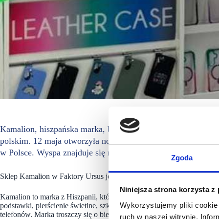
Kamalion, hiszpańska marka, będąca częścią grupy La Casa 
polskim. 12 maja otworzyła nową punkt w Centrum Handlowym
w Polsce. Wyspa znajduje się między salonami adidas i Asics
Zgoda
Sklep Kamalion w Faktory Ursus jest kolejną lokalizacją marki w War
Niniejsza strona korzysta z
Kamalion to marka z Hiszpanii, która oferuje szeroki katalog akcesor
Wykorzystujemy pliki cookie 
podstawki, pierścienie świetlne, szkło hartowane, ochraniacze na apa
telefonów. Marka troszczy się o bieżące potrzeby klientów, ale też prz
ruch w naszej witrynie. Inf