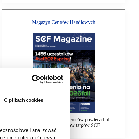
Magazyn Centrów Handlowych
O plikach cookies
Bezpłatna wysyłka dla najemców powierzchni
handlowej, uczestników targów SCF
ołecznościowe i analizować
artnerom społecznościowym,