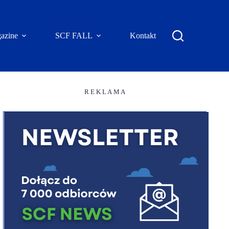
azine
SCF FALL
Kontakt
R E K L A M A