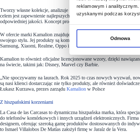
reklamowym i analitycznym. 
Tworzy własne kolekcje, analizuje nowe kierunki, style, uważnie śledz
uzyskanymi podczas korzysta
celem jest zapewnienie najlepszych produktów oraz poszukiwanie spój
odpowiedniej jakości. Koncept produktów Kamalion opiera się na trzech
W ofercie marki Kamalion znajduje się szeroka gama akcesoriów, które 
Odmowa
swojego stylu. Jej produkty są kompatybilne z ponad 600 modelami te
Samsung, Xiaomi, Realme, Oppo i Huawei.
Kamalion to również oficjalne licencjonowane wzory, dzięki nawiązan
na świecie, takimi jak: Disney, Marvel czy Barbie.
„Nie spoczywamy na laurach. Rok 2025 to czas nowych wyzwań, now
są nasi klienci dostarczając nie tylko produkty, ale również doświadc
Łukasz Kurzawa, prezes zarządu
Kamalion
w Polsce
Z hiszpańskimi korzeniami
La Casa de las Carcasas to dynamiczna hiszpańska marka, która specja
do telefonów komórkowych i innych urządzeń elektronicznych. Firma
designem, oferując szeroką gamę produktów dostosowanych do indywidu
to Ismael Villalobos De Matías założył firmę w Jaraíz de la Vera.