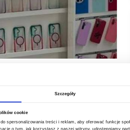
De Las Carcasas, kontynuuje ekspansję na rynku
 Factory Ursus. Jest to 28. lokalizacja marki
.
Szczegóły
szawie.
 plików cookie
iów i najnowszej technologii: słuchawki bezprzewodowe,
do spersonalizowania treści i reklam, aby oferować funkcje sp
raty i wiele innych, kompatybilnych z ponad 600 modelami
ewiduje i łatwo dostosowuje się do aktualnych trendów.
ormacje o tym, jak korzystasz z naszej witryny, udostępniamy p